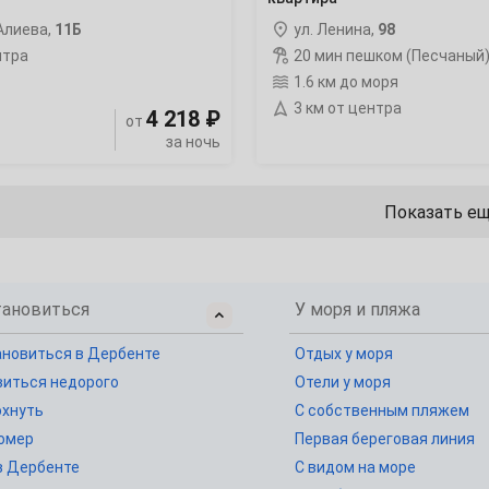
13
 Алиева,
11Б
ул. Ленина,
98
нтра
20 мин пешком (Песчаный
20
1.6 км до моря
3 км от центра
27
4 218 ₽
от
за ночь
Показать е
4
11
тановиться
У моря и пляжа
18
ановиться в Дербенте
Отдых у моря
иться недорого
Отели у моря
25
охнуть
С собственным пляжем
омер
Первая береговая линия
в Дербенте
С видом на море