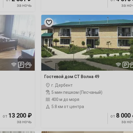
за ночь
за но
Гостевой
дом
СТ
Волна
49
ночлег
Гостевой дом СТ Волна 49
г. Дербент
5 мин пешком (Песчаный)
400 м до моря
5.8 км от центра
13 200 ₽
8 000
от
от
за ночь
за но