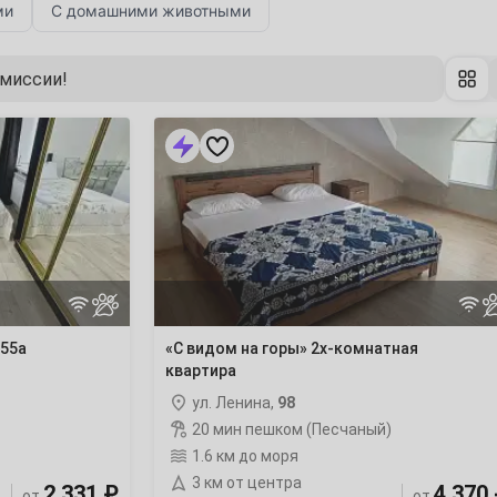
ми
С домашними животными
омиссии!
«С
видом
на
горы»
2х-
комнатная
квартира
ночлег
 55а
«С видом на горы» 2х-комнатная
квартира
ул. Ленина,
98
20 мин пешком (Песчаный)
1.6 км до моря
3 км от центра
2 331 ₽
4 370
от
от