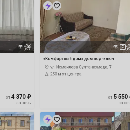
«Комфортный
дом»
дом
под-
ключ
ночлег
«Комфортный дом» дом под-ключ
ул. Исмаилова Султанахмеда,
7
250 м от центра
)
4 370 ₽
5 550
от
от
за ночь
за но
«Семейный
отдых»
гостевой
дом