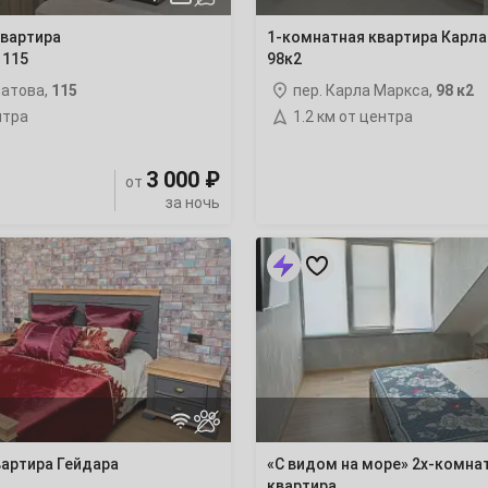
квартира
1-комнатная квартира Карла
 115
98к2
латова,
115
пер. Карла Маркса,
98 к2
2
нтра
1.2 км от центра
9
3 000 ₽
от
за ночь
16
«С
видом
23
на
море»
30
2х-
комнатная
квартира
ночлег
6
вартира Гейдара
«С видом на море» 2х-комна
квартира