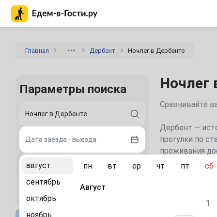
Главная страница Едем-в-Гости.ру
Главная
Дербент
Ночлег в Дербенте
Ночлег 
Параметры поиска
Сравнивайте ва
Дербент — ист
прогулки по ст
Дата заезда - выезда
проживания дос
цены, фото, от
август
пн
вт
ср
чт
пт
сб
2 гостя
парковку, басс
сентябрь
Август
Найти
Популярн
октябрь
1
ноябрь