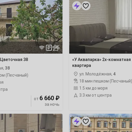
«У
Аквапарка»
2х-
22
комнатная
квартира
29
ночлег
6
Цветочная 38
«У Аквапарка» 2х-комнатная
квартира
ая,
38
13
ул. Молодёжная,
4
ом (Песчаный)
18 мин пешком (Песчаный
ря
20
1.5 км до моря
нтра
3.3 км от центра
6 660 ₽
от
27
за ночь
«Platan»
отель
ночлег