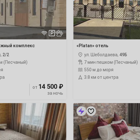
3
10
17
джный комплекс
«Platan» отель
24
я,
2/2
ул. Шеболдаева,
49Б
м (Песчаный)
7 мин пешком (Песчаный)
31
ря
550 м до моря
тра
3.8 км от центра
7
14 500 ₽
от
за ночь
14
Квартира-
студия
21
Гейдара
Алиева
11Б
28
ночлег