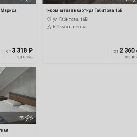
 Маркса
1-комнатная квартира Габитова 16В
ул. Габитова,
16В
6.4 км от центра
3 318 ₽
2 360
от
от
за ночь
за но
тная