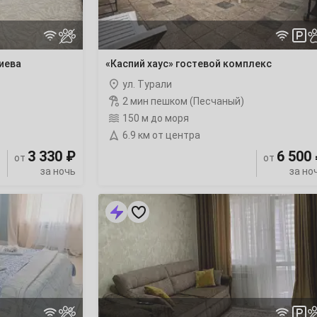
иева
«Каспий хаус» гостевой комплекс
ул. Турали
2 мин пешком (Песчаный)
150 м до моря
6.9 км от центра
3 330 ₽
6 500
от
от
за ночь
за но
1-
комнатная
квартира
Габитова 16В
ночлег