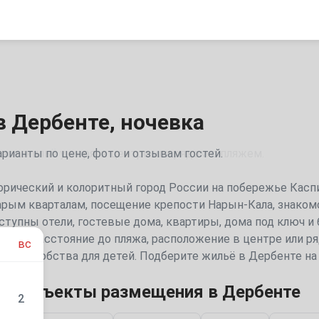
в Дербенте, ночевка
рианты по цене, фото и отзывам гостей.
орический и колоритный город России на побережье Касп
арым кварталам, посещение крепости Нарын-Кала, знакомс
тупны отели, гостевые дома, квартиры, дома под ключ и
зывы, расстояние до пляжа, расположение в центре или ря
вс
ейн и удобства для детей. Подберите жильё в Дербенте н
ые объекты размещения в Дербенте
2