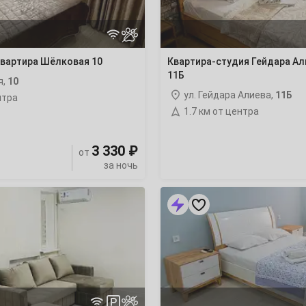
7
14
квартира Шёлковая 10
Квартира-студия Гейдара Ал
11Б
я,
10
21
ул. Гейдара Алиева,
11Б
нтра
1.7 км от центра
28
3 330 ₽
от
за ночь
1-
4
комнатная
квартира
Карла
11
Маркса
98к2
18
ночлег
25