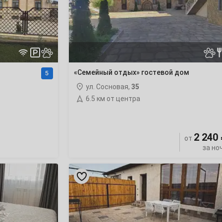
ночлег
«Семейный отдых» гостевой дом
5
ул. Сосновая,
35
6.5 км от центра
2 240
от
за но
«Каспий
хаус»
гостевой
комплекс
ночлег