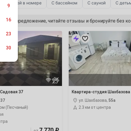
С кухней в номере
С бассейном
С сауной
С деть
9
16
лучшее предложение, читайте отзывы и бронируйте без к
Квартира-
23
студия
Шахбазова
30
55а
ночлег
6
Садовая 37
Квартира-студия Шахбазова
13
,
37
ул. Шахбазова,
55а
ом (Песчаный)
2.3 км от центра
20
ря
нтра
27
7 770 ₽
от