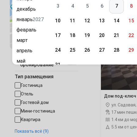
С питанием
3
4
5
6
7
8
декабрь
январь
2027
10
11
12
13
14
15
Найдите 
февраль
Дом
17
18
19
20
21
22
Посмотреть на карте
март
под-
ключ
24
25
26
27
28
29
апрель
Садовая
37
Быстрое
май
ночлег
31
бронирование
июнь
Сентябрь
Тип размещения
июль
1
2
3
4
5
Гостиница
август
Отель
Дом под-ключ 
7
8
9
10
11
12
сентябрь
Гостевой дом
ул. Садовая
Мини-гостиница
17 мин пешк
октябрь
14
15
16
17
18
19
Квартира
1.4 км до мо
ноябрь
5.5 км от це
Дом под-ключ
21
22
23
24
25
26
Показать всё (9)
декабрь
База отдыха