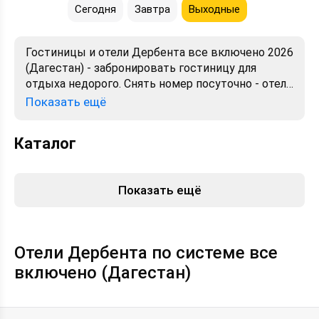
Сегодня
Завтра
Выходные
Гостиницы и отели Дербента все включено 2026
(Дагестан) - забронировать гостиницу для
отдыха недорого. Снять номер посуточно - отели
в Дербенте. Лучшие цены, отзывы, фото, карта,
Показать ещё
телефоны, адреса. Аренда без посредников.
Официальный сайт, большой выбор.
Каталог
Показать ещё
Отели Дербента по системе все
включено (Дагестан)