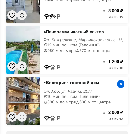
в
горах
8 000 ₽
от
за ночь
×
Центр и море близко!
«Панорама»
«Панорама» частный сектор
частный
сектор
п. Лазаревское, Марьинское шоссе, 12,
в
12 мин пешком (Галечный)
горах
950 м до моря
870 м от центра
1 200 ₽
от
за ночь
×
Бассейн с подогревом!
«Виктория»
«Виктория» гостевой дом
гостевой
5
дом
п. Лоо, ул. Разина, 20/7
в
10 мин пешком (Галечный)
горах
800 м до моря
630 м от центра
2 000 ₽
от
за ночь
×
Акция!!! СКИДКИ!