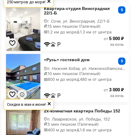
×
250 метров до моря!
Квартира-
Квартира-студия Виноградная
студия
5
22/1-Б
Виноградная
22/1-
г. Сочи, ул. Виноградная, 22/1-Б
Б
15 мин пешком (Галечный)
в
1.2 км до моря
1.3 км от центра
горах
5 000 ₽
от
за ночь
«Русь»
«Русь» гостевой дом
гостевой
5
дом
п. Нижняя Хобза, ул. Нижнехобзинская, 8
в
10 мин пешком (Галечный)
горах
800 м до моря
480 м от центра
3 000 ₽
от
за ночь
×
Скидки в мае и июне!
2х-
2х-комнатная квартира Победы 152
комнатная
квартира
п. Лазаревское, ул. Победы, 152
Победы
5 мин пешком (Галечный)
152
400 м до моря
1.6 км от центра
в