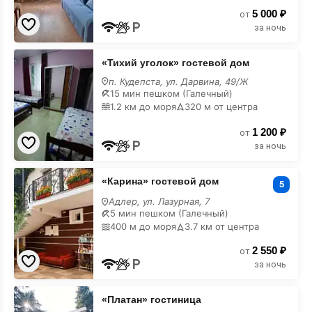
горах
5 000 ₽
от
за ночь
«Тихий
«Тихий уголок» гостевой дом
уголок»
гостевой
п. Кудепста, ул. Дарвина, 49/Ж
дом
15 мин пешком (Галечный)
в
1.2 км до моря
320 м от центра
горах
1 200 ₽
от
за ночь
«Карина»
«Карина» гостевой дом
гостевой
5
дом
Адлер, ул. Лазурная, 7
в
5 мин пешком (Галечный)
горах
400 м до моря
3.7 км от центра
2 550 ₽
от
за ночь
«Платан»
«Платан» гостиница
гостиница