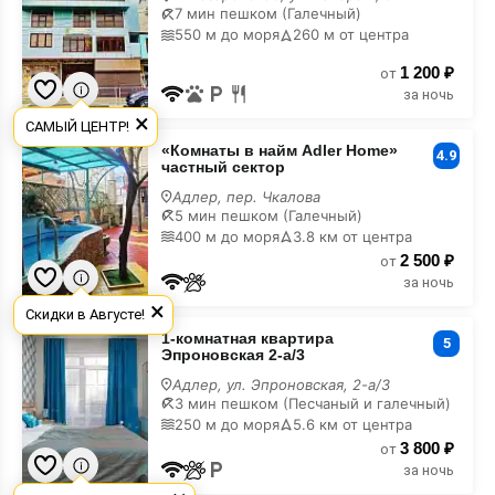
горах
7 мин пешком (Галечный)
550 м до моря
260 м от центра
1 200 ₽
от
за ночь
×
САМЫЙ ЦЕНТР!
«Комнаты
«Комнаты в найм Adler Home»
в
4.9
частный сектор
найм
Adler
Адлер, пер. Чкалова
Home»
5 мин пешком (Галечный)
частный
400 м до моря
3.8 км от центра
сектор
2 500 ₽
в
от
горах
за ночь
×
Скидки в Августе!
1-
1-комнатная квартира
комнатная
5
Эпроновская 2-а/3
квартира
Эпроновская
Адлер, ул. Эпроновская, 2-а/3
2-
3 мин пешком (Песчаный и галечный)
а/3
250 м до моря
5.6 км от центра
в
3 800 ₽
горах
от
за ночь