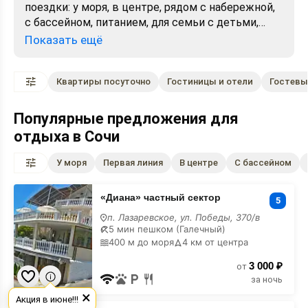
поездки: у моря, в центре, рядом с набережной,
с бассейном, питанием, для семьи с детьми,
недорого или в оздоровительном формате. На
Показать ещё
странице можно сравнить отели, гостиницы,
гостевые дома, квартиры, апартаменты,
санатории и частный сектор по фото, отзывам,
Квартиры посуточно
Гостиницы и отели
Гостевы
цене, удобствам и расположению на карте.
Выбирайте подходящее жильё на 2026 год и
Популярные предложения для
бронируйте напрямую без лишних посредников.
отдыха в Сочи
У моря
Первая линия
В центре
С бассейном
«Диана»
«Диана» частный сектор
частный
5
сектор
п. Лазаревское, ул. Победы, 370/в
в
5 мин пешком (Галечный)
горах
400 м до моря
4 км от центра
3 000 ₽
от
за ночь
×
Акция в июне!!!
«Уютная»