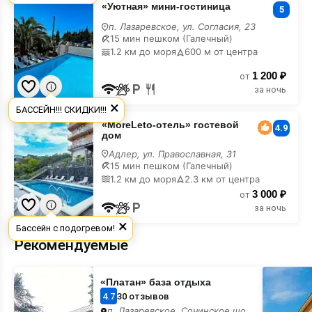
«Уютная» мини-гостиница
мини-
5
гостиница
п. Лазаревское, ул. Согласия, 23
в
15 мин пешком (Галечный)
горах
1.2 км до моря
600 м от центра
1 200 ₽
от
за ночь
×
БАССЕЙН!!! СКИДКИ!!!
«MoreLeto-
«MoreLeto-отель» гостевой
отель»
4.9
дом
гостевой
дом
Адлер, ул. Православная, 31
в
15 мин пешком (Галечный)
горах
1.2 км до моря
2.3 км от центра
3 000 ₽
от
за ночь
×
Бассейн с подогревом!
Рекомендуемые
«Платан»
«Панорам
«Платан» база отдыха
база
гостевой
отдыха
дом
4.7
30 отзывов
п. Лазаревское, Сочинское шоссе,