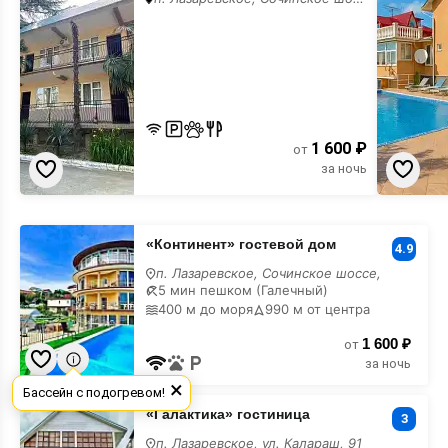
1 600 ₽
от
за ночь
«Континент»
«Континент» гостевой дом
гостевой
4.9
дом
п. Лазаревское, Сочинское шоссе,
в
5 мин пешком (Галечный)
горах
400 м до моря
990 м от центра
1 600 ₽
от
за ночь
×
Бассейн с подогревом!
«Галактика»
«Галактика» гостиница
гостиница
3
в
п. Лазаревское, ул. Калараш, 91