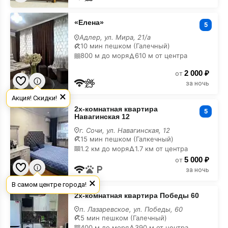
«Елена»
«Елена»
в
5
горах
Адлер, ул. Мира, 21/а
10 мин пешком (Галечный)
800 м до моря
610 м от центра
2 000 ₽
от
за ночь
×
Акция! Скидки!
2х-
2х-комнатная квартира
комнатная
5
Навагинская 12
квартира
Навагинская
г. Сочи, ул. Навагинская, 12
12
15 мин пешком (Галкечный)
в
1.2 км до моря
1.7 км от центра
горах
5 000 ₽
от
за ночь
×
В самом центре города!
2х-
2х-комнатная квартира Победы 60
комнатная
квартира
п. Лазаревское, ул. Победы, 60
Победы
5 мин пешком (Галечный)
60
400 м до моря
390 м от центра