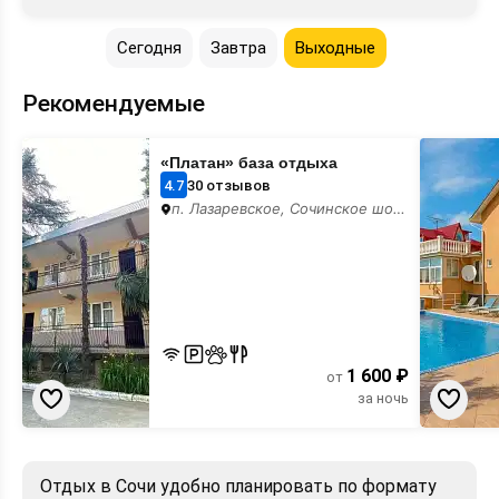
Сегодня
Завтра
Выходные
Рекомендуемые
«Платан»
«Панорам
«Платан» база отдыха
база
гостевой
отдыха
дом
4.7
30 отзывов
п. Лазаревское, Сочинское шоссе,
1 600 ₽
от
за ночь
Отдых в Сочи удобно планировать по формату