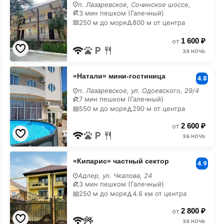
в
п. Лазаревское, Сочинское шоссе,
горах
3 мин пешком (Галечный)
250 м до моря
800 м от центра
1 600 ₽
от
за ночь
«Натали»
«Натали» мини-гостиница
мини-
4.8
гостиница
п. Лазаревское, ул. Одоевского, 29/4
в
7 мин пешком (Галечный)
горах
550 м до моря
290 м от центра
2 600 ₽
от
за ночь
«Кипарис»
«Кипарис» частный сектор
частный
4.9
сектор
Адлер, ул. Чкалова, 24
в
3 мин пешком (Галечный)
горах
250 м до моря
4.6 км от центра
2 800 ₽
от
за ночь