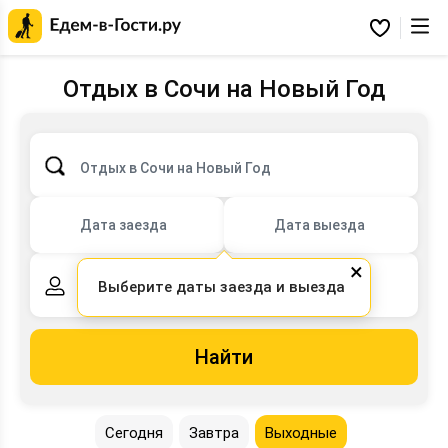
Главная
страница
Избранное
Едем-
в-
Гости.ру
Отдых в Сочи на Новый Год
Отдых в Сочи на Новый Год
Дата заезда
Дата выезда
×
Выберите даты заезда и выезда
2 взрослых,
0 детей
Найти
Сегодня
Завтра
Выходные