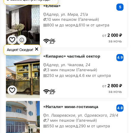
«Елена»
«Елена»
на
5
Новый
Адлер, ул. Мира, 21/а
Год
10 мин пешком (Галечный)
800 м до моря
610 м от центра
2 000 ₽
от
за ночь
×
Акция! Скидки!
«Кипарис»
«Кипарис» частный сектор
частный
4.9
сектор
Адлер, ул. Чкалова, 24
на
3 мин пешком (Галечный)
Новый
250 м до моря
4.6 км от центра
Год
2 800 ₽
от
за ночь
«Натали»
«Натали» мини-гостиница
мини-
4.8
гостиница
п. Лазаревское, ул. Одоевского, 29/4
на
7 мин пешком (Галечный)
Новый
550 м до моря
290 м от центра
Год