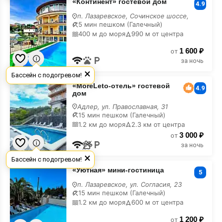
«Континент» гостевой дом
гостевой
4.9
дом
п. Лазаревское, Сочинское шоссе,
на
5 мин пешком (Галечный)
Новый
400 м до моря
990 м от центра
Год
1 600 ₽
от
за ночь
×
Бассейн с подогревом!
«MoreLeto-
«MoreLeto-отель» гостевой
отель»
4.9
дом
гостевой
дом
Адлер, ул. Православная, 31
на
15 мин пешком (Галечный)
Новый
1.2 км до моря
2.3 км от центра
Год
3 000 ₽
от
за ночь
×
Бассейн с подогревом!
«Уютная»
«Уютная» мини-гостиница
мини-
5
гостиница
п. Лазаревское, ул. Согласия, 23
на
15 мин пешком (Галечный)
Новый
1.2 км до моря
600 м от центра
Год
1 200 ₽
от