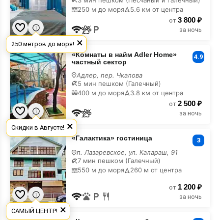
а/3
250 м до моря
5.6 км от центра
на
3 800 ₽
Новый
от
Год
за ночь
×
250 метров до моря!
«Комнаты
«Комнаты в найм Adler Home»
в
4.9
частный сектор
найм
Adler
Адлер, пер. Чкалова
Home»
5 мин пешком (Галечный)
частный
400 м до моря
3.8 км от центра
сектор
2 500 ₽
на
от
Новый
за ночь
Год
×
Скидки в Августе!
«Галактика»
«Галактика» гостиница
гостиница
3
на
п. Лазаревское, ул. Калараш, 91
Новый
7 мин пешком (Галечный)
Год
550 м до моря
260 м от центра
1 200 ₽
от
за ночь
×
САМЫЙ ЦЕНТР!
«Континент»