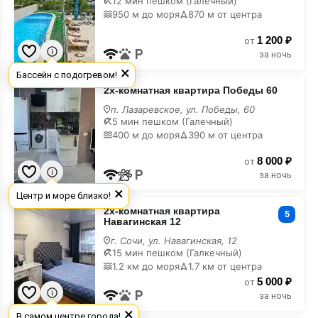
12 мин пешком (Галечный)
Новый
950 м до моря
870 м от центра
Год
1 200 ₽
от
за ночь
×
Бассейн с подогревом!
2х-
2х-комнатная квартира Победы 60
комнатная
квартира
п. Лазаревское, ул. Победы, 60
Победы
5 мин пешком (Галечный)
60
400 м до моря
390 м от центра
на
Новый
8 000 ₽
Год
от
за ночь
×
Центр и море близко!
2х-
2х-комнатная квартира
комнатная
5
Навагинская 12
квартира
Навагинская
г. Сочи, ул. Навагинская, 12
12
15 мин пешком (Галкечный)
на
1.2 км до моря
1.7 км от центра
Новый
5 000 ₽
Год
от
за ночь
×
В самом центре города!