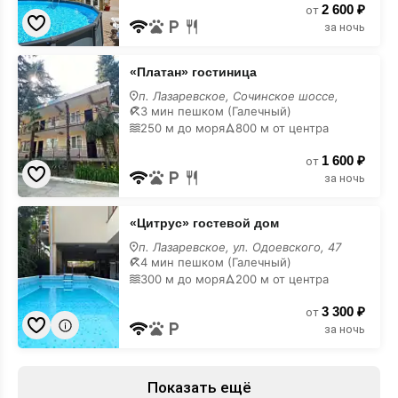
2 600 ₽
от
за ночь
«Платан»
«Платан» гостиница
гостиница
на
п. Лазаревское, Сочинское шоссе,
Новый
3 мин пешком (Галечный)
Год
250 м до моря
800 м от центра
1 600 ₽
от
за ночь
«Цитрус»
«Цитрус» гостевой дом
гостевой
дом
п. Лазаревское, ул. Одоевского, 47
на
4 мин пешком (Галечный)
Новый
300 м до моря
200 м от центра
Год
3 300 ₽
от
за ночь
×
Бассейн!
Показать ещё