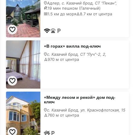
вилла
Адлер, с. Казачий брод, СТ "Пекан",
под-
19 мин пешком (Галечный)
ключ
1.5 км до моря
8.7 км от центра
«В
«В горах» вилла под-ключ
горах»
вилла
с. Казачий брод, СТ "Луч"-2, 2,
под-
970 м от центра
ключ
«Между
«Между лесом и рекой» дом под-
лесом
ключ
и
рекой»
с. Казачий Брод, ул. Краснофлотская, 15
дом
760 м от центра
под-
ключ