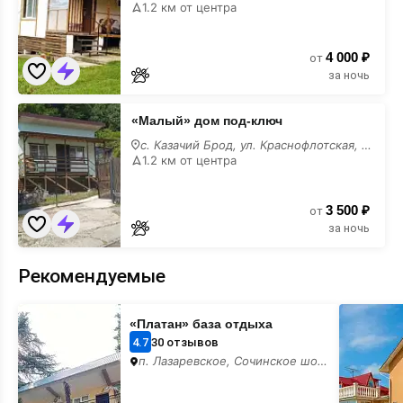
ключ
1.2 км от центра
4 000 ₽
от
за ночь
«Малый»
«Малый» дом под-ключ
дом
под-
с. Казачий Брод, ул. Краснофлотская, 57
ключ
1.2 км от центра
3 500 ₽
от
за ночь
Рекомендуемые
«Платан»
«Панорам
«Платан» база отдыха
база
гостевой
отдыха
дом
4.7
30 отзывов
п. Лазаревское, Сочинское шоссе,