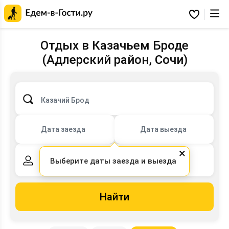
Главная
страница
Избранное
Едем-
в-
Гости.ру
Отдых в Казачьем Броде
(Адлерский район, Сочи)
Казачий Брод
Дата заезда
Дата выезда
×
Выберите даты заезда и выезда
2 взрослых,
0 детей
Найти