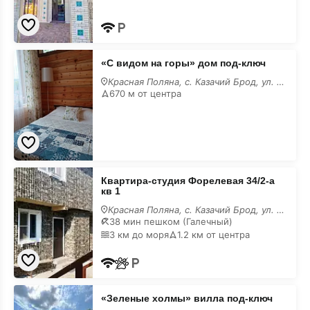
«С
«С видом на горы» дом под-ключ
видом
на
Красная Поляна, с. Казачий Брод, ул. Краснофлотская, 53/а
горы»
670 м от центра
дом
под-
ключ
Квартира-
Квартира-студия Форелевая 34/2-а
студия
кв 1
Форелевая
34/2-
Красная Поляна, с. Казачий Брод, ул. Форелевая 34/2-а, 1
а
38 мин пешком (Галечный)
кв
3 км до моря
1.2 км от центра
1
«Зеленые
«Зеленые холмы» вилла под-ключ
холмы»