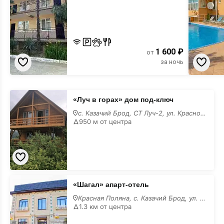
1 600 ₽
от
за ночь
«Луч
«Луч в горах» дом под-ключ
в
горах»
с. Казачий Брод, СТ Луч-2, ул. Краснофлотская, 16
дом
950 м от центра
под-
ключ
«Шагал»
«Шагал» апарт-отель
апарт-
отель
Красная Поляна, с. Казачий Брод, ул. Форелевая, 31/в
1.3 км от центра