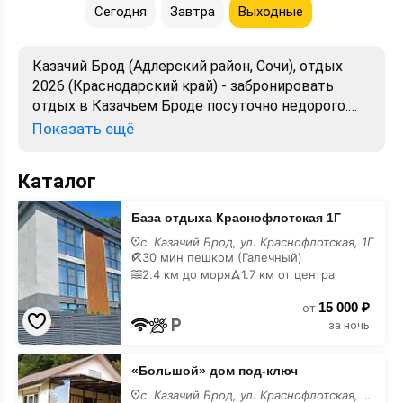
Сегодня
Завтра
Выходные
Казачий Брод (Адлерский район, Сочи), отдых
2026 (Краснодарский край) - забронировать
отдых в Казачьем Броде посуточно недорого.
Большой выбор объектов для отдыха.
Показать ещё
Сравнивайте цены, читайте отзывы, смотрите
фото, карту. Отдых без посредников,
Каталог
предложения от хозяев. Официальный сайт.
База
База отдыха Краснофлотская 1Г
отдыха
Краснофлотская
с. Казачий Брод, ул. Краснофлотская, 1Г
1Г
30 мин пешком (Галечный)
2.4 км до моря
1.7 км от центра
15 000 ₽
от
за ночь
«Большой»
«Большой» дом под-ключ
дом
под-
с. Казачий Брод, ул. Краснофлотская, 57