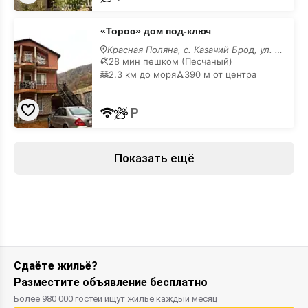
«Торос»
«Торос» дом под-ключ
дом
под-
Красная Поляна, с. Казачий Брод, ул. Краснофлотская, 20/б
ключ
28 мин пешком (Песчаный)
2.3 км до моря
390 м от центра
Показать ещё
Сдаёте жильё?
Разместите объявление бесплатно
Более 980 000 гостей ищут жильё каждый месяц