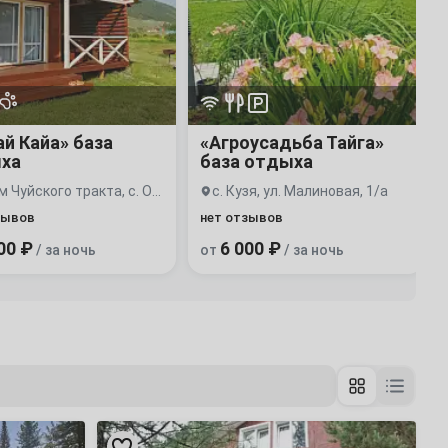
отдыха
й Кайа» база
«Агроусадьба Тайга»
ха
база отдыха
680 км Чуйского тракта, с. Онгудай, Купчегень
с. Кузя, ул. Малиновая, 1/а
зывов
нет отзывов
00 ₽
6 000 ₽
/ за ночь
от
/ за ночь
«ОК»
гостевой