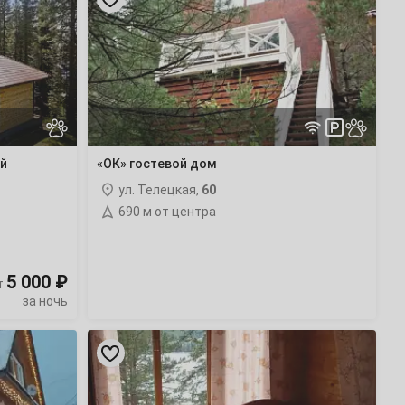
дом
ой
«ОК» гостевой дом
ул. Телецкая,
60
690 м от центра
5 000 ₽
т
за ночь
«Седьмой
этаж»
гостевой
дом