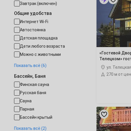
Завтрак (включен)
Булавкиных
28
29
30
январь
2028
на
Общие удобства
Телецком»
Октябрь
гостевой
Интернет Wi-Fi
1
2
3
дом
Автостоянка
Детская площадка
5
6
7
8
9
10
Дети любого возраста
«Гостевой Дво
12
13
14
15
16
17
Можно с животными
Телецком» гос
Есть трансфер
Показать всё (6)
19
20
21
22
23
24
ул. Телецка
Работает круглогодично
270 м от це
Бассейн, Баня
Есть почасовая оплата
26
27
28
29
30
31
Финская сауна
Конференц-зал
Ноябрь
Русская баня
Семейные номера
Сауна
Собственный пляж
«Усадьба
Парная
Добро
2
3
4
5
6
7
Бассейн крытый
Пожаловать»
гостевой
Бассейн под открытым
Показать всё (2)
9
10
11
12
13
14
дом
небом