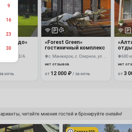
комплекс
отдыха
9
16
23
но гнездо»
«Forest Green»
«Алта
ха
гостиничный комплекс
отды
30
 Садовая, 23/А
с. Манжерок, с. Озерное, ул. Линейная, 4
нет отзывов
нет от
12 000 ₽
3 0
за ночь
от
/ за ночь
от
6
13
20
арианты, читайте мнения гостей и бронируйте онлайн!
27
«Серебряный
источник»
Скидка 50%