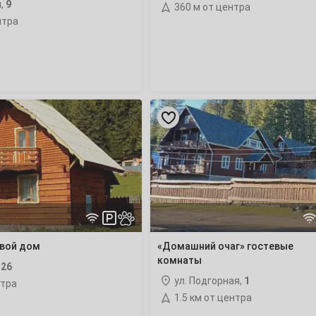
я,
9
360 м от центра
нтра
2
«Домашний
9
очаг»
гостевые
16
комнаты
23
30
евой дом
«Домашний очаг» гостевые
комнаты
,
26
ул. Подгорная,
1
нтра
6
1.5 км от центра