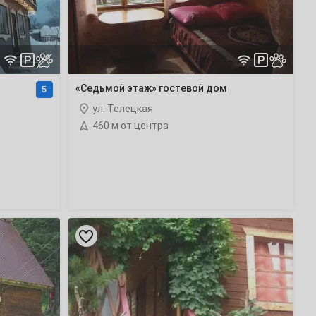
й
«Седьмой этаж» гостевой дом
5
ул. Телецкая
460 м от центра
«Лесная
опушка»
гостевой
дом