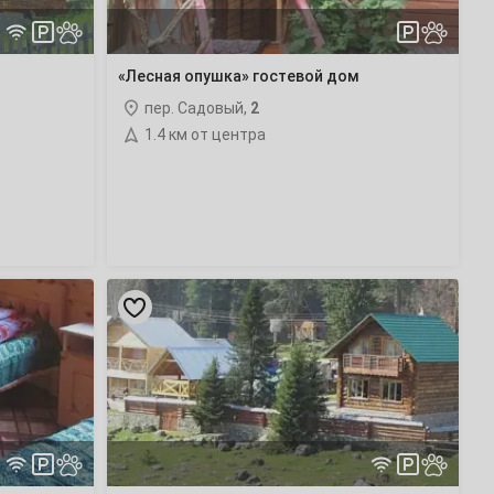
«Лесная опушка» гостевой дом
пер. Садовый,
2
1.4 км от центра
«Чагат»
гостевой
дом