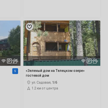
«Зеленый
дом
на
Телецком
озере»
гостевой
дом
«Зеленый дом на Телецком озере»
5
гостевой дом
ул. Садовая,
1/б
1.2 км от центра