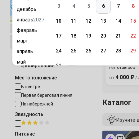
отдыха
3
4
5
6
7
8
декабрь
январь
2027
10
11
12
13
14
15
февраль
17
18
19
20
21
22
Посмотреть на карте
март
«Ласточки
база отды
24
25
26
27
28
29
апрель
Быстрое
с. Анос, ул.
май
31
бронирование
нет отзывов
июнь
Сентябрь
4 000 ₽
Местоположение
от
/ 
июль
1
2
3
4
5
В центре
август
Первая береговая линия
Каталог
7
8
9
10
11
12
сентябрь
На набережной
Звездность
октябрь
14
15
16
17
18
19
Изучите в
ноябрь
21
22
23
24
25
26
«Гостевой
Питание
декабрь
Двор