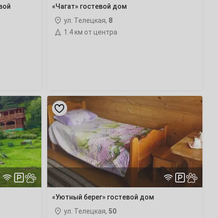
вой
«Чагат» гостевой дом
ул. Телецкая,
8
1.4 км от центра
«Уютный
берег»
гостевой
дом
«Уютный берег» гостевой дом
ул. Телецкая,
50