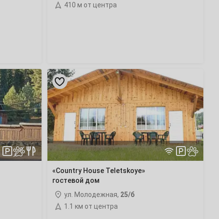
410 м от центра
«Country
House
Teletskoye»
гостевой
дом
«Country House Teletskoye»
гостевой дом
ул. Молодежная,
25/б
1.1 км от центра