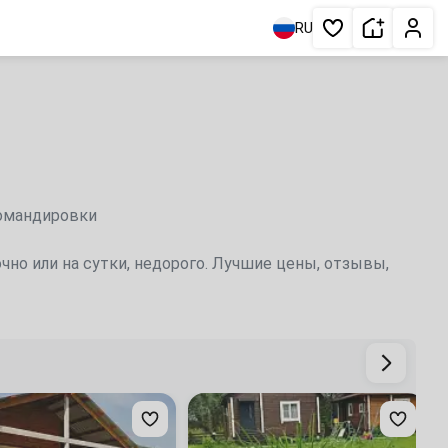
Сдать жи
Личн
RU
Избранное
командировки
чно или на сутки, недорого. Лучшие цены, отзывы,
«Агроусадьба
«
Тайга»
г
база
д