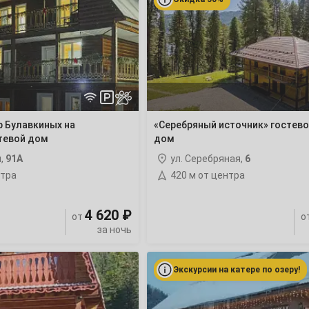
гостевой
дом
4
11
р Булавкиных на
«Серебряный источник» гостев
18
тевой дом
дом
25
я,
91А
ул. Серебряная,
6
нтра
420 м от центра
4 620 ₽
от
о
за ночь
1
«Усадьба
Табакаевых»
8
Экскурсии на катере по озеру!
гостевой
дом
15