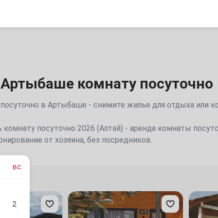
 Артыбаше комнату посуточно
 посуточно в Артыбаше - снимите жилье для отдыха или 
 комнату посуточно 2026 (Алтай) - аренда комнаты посуто
ронирование от хозяина, без посредников.
вс
дуем
«Forest
«Алтай
2
Green»
Кайа»
гостиничный
база