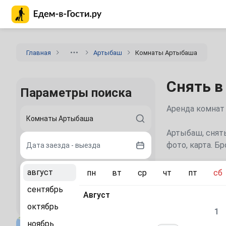
Главная страница Едем-в-Гости.ру
Главная
Артыбаш
Комнаты Артыбаша
Снять в
Параметры поиска
Аренда комнат
Артыбаш, снять
фото, карта. Б
Дата заезда - выезда
август
пн
вт
ср
чт
пт
сб
2 гостя
Рекомен
сентябрь
Август
Найти
«Ласточкино
октябрь
1
гнездо»
база
ноябрь