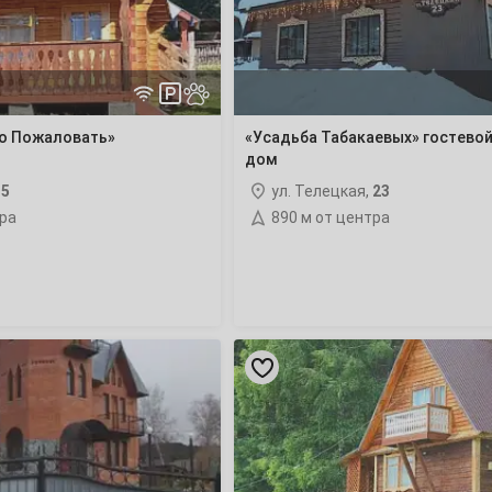
22
29
о Пожаловать»
«Усадьба Табакаевых» гостево
дом
,
5
ул. Телецкая,
23
тра
890 м от центра
6
13
20
«Пилигрим»
гостевой
27
дом