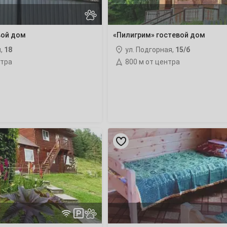
3
10
вой дом
«Пилигрим» гостевой дом
я,
18
ул. Подгорная,
15/б
17
нтра
800 м от центра
24
31
«Усадьба
7
Спиридоновны»
гостевой
дом
14
21
28