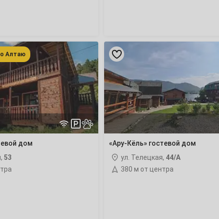
13
20
«Ару-
27
Кёль»
по Алтаю
гостевой
дом
4
11
тевой дом
«Ару-Кёль» гостевой дом
18
я,
53
ул. Телецкая,
44/А
нтра
380 м от центра
25