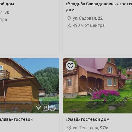
вой дом
«Усадьба Спиридоновны» госте
7
дом
ая,
30
ул. Садовая,
22
нтра
14
490 м от центра
21
28
«Умай»
гостевой
дом
4
11
18
алива» гостевой
«Умай» гостевой дом
25
ул. Телецкая,
97/а