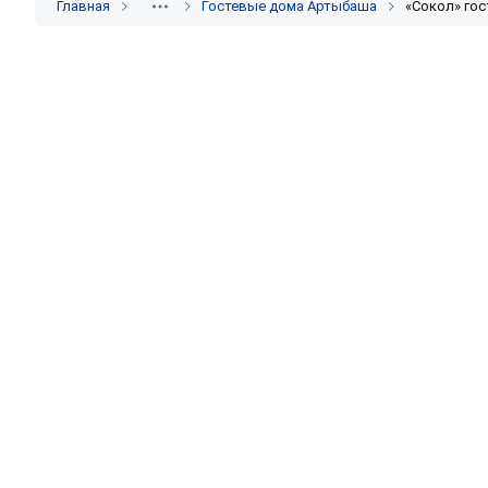
Главная
Гостевые дома Артыбаша
«Сокол» го
Сдаёте жильё? Разместите объявление бес