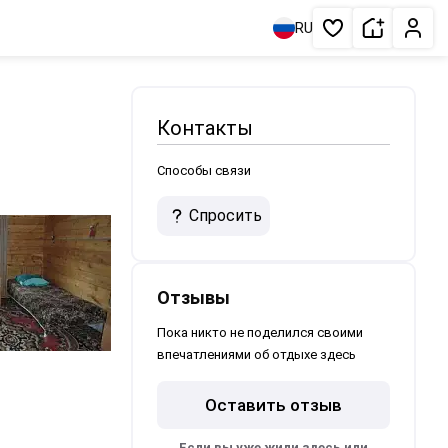
Сдать жи
Личн
RU
Избранное
Контакты
Способы связи
Спросить
Отзывы
Пока никто не поделился своими
впечатлениями об отдыхе здесь
Оставить отзыв
Если вы уже жили здесь или