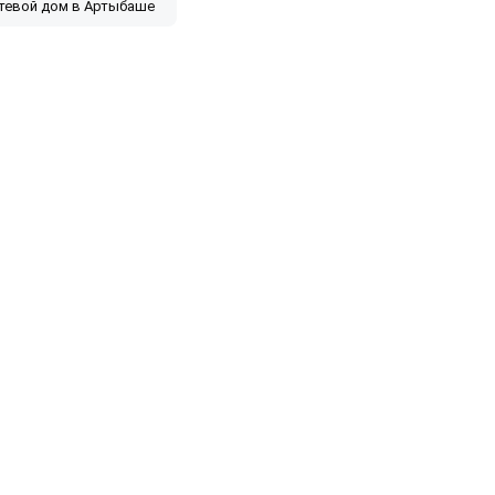
стевой дом в Артыбаше
платно