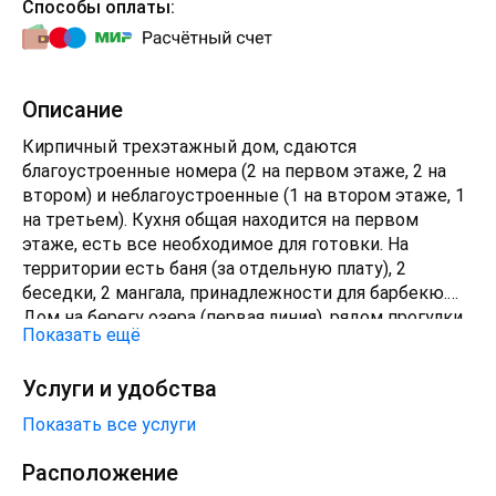
Способы оплаты:
Описание
Кирпичный трехэтажный дом, сдаются
благоустроенные номера (2 на первом этаже, 2 на
втором) и неблагоустроенные (1 на втором этаже, 1
на третьем). Кухня общая находится на первом
этаже, есть все необходимое для готовки. На
территории есть баня (за отдельную плату), 2
беседки, 2 мангала, принадлежности для барбекю.
Дом на берегу озера (первая линия), рядом прогулки
Показать ещё
на катерах, лошадках, рафтах, экскурсии. Магазины,
кафе, сувенирные лавки, галерея местных
Услуги и удобства
художников в шаговой доступности. Гостевой дом
"Замок" ждет своих гостей круглый год!
Показать все услуги
Расположение