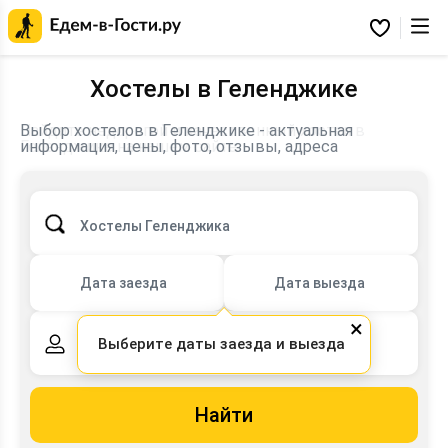
Главная
страница
Избранное
Едем-
в-
Гости.ру
Хостелы в Геленджике
Выбор хостелов в Геленджике - актуальная
информация, цены, фото, отзывы, адреса
Хостелы Геленджика
Дата заезда
Дата выезда
×
Выберите даты заезда и выезда
2 взрослых,
0 детей
Найти