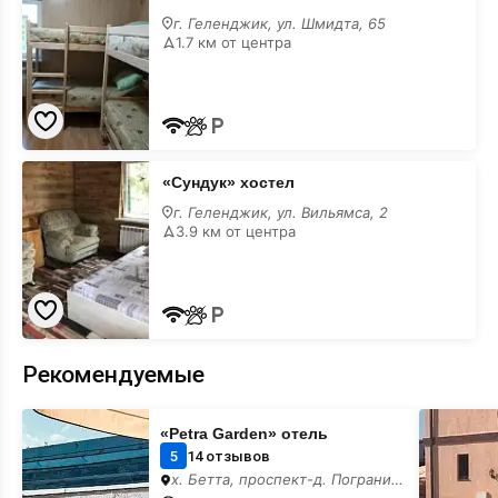
хостел
г. Геленджик, ул. Шмидта, 65
1.7 км от центра
«Сундук»
«Сундук» хостел
хостел
г. Геленджик, ул. Вильямса, 2
3.9 км от центра
Рекомендуемые
«Petra
«Helen»
«Petra Garden» отель
Garden»
частный
отель
сектор
5
14 отзывов
х. Бетта, проспект-д. Пограничный, 11