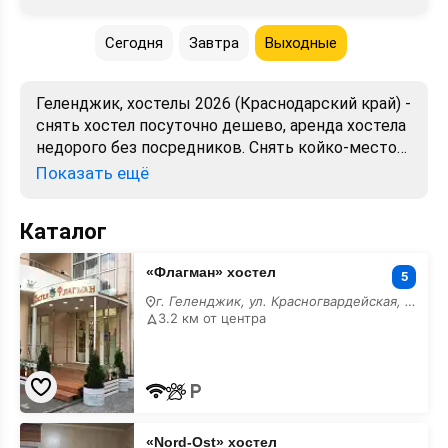
Сегодня
Завтра
Выходные
Геленджик, хостелы 2026 (Краснодарский край) -
снять хостел посуточно дешево, аренда хостела
недорого без посредников. Снять койко-место
или отдельную комнату в хостеле. Лучшие цены,
Показать ещё
отзывы, фото, карта.
Каталог
«Флагман»
«Флагман» хостел
хостел
5
г. Геленджик, ул. Красногвардейская, 34
3.2 км от центра
«Nord-
«Nord-Ost» хостел
Ost»