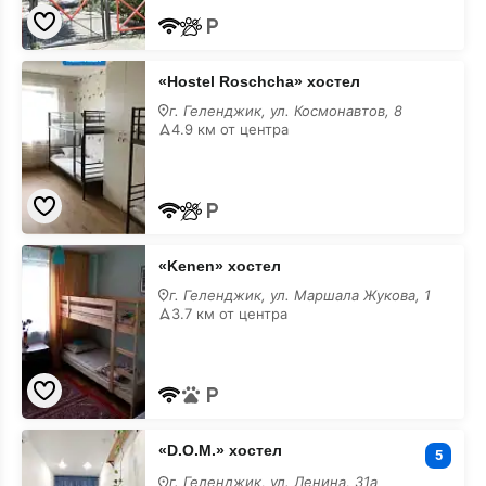
«Hostel
«Hostel Roschcha» хостел
Roschcha»
хостел
г. Геленджик, ул. Космонавтов, 8
4.9 км от центра
«Kenen»
«Kenen» хостел
хостел
г. Геленджик, ул. Маршала Жукова, 1
3.7 км от центра
«D.O.M.»
«D.O.M.» хостел
хостел
5
г. Геленджик, ул. Ленина, 31а