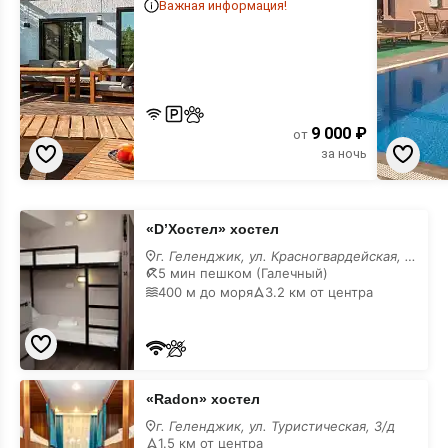
Важная информация!
9 000 ₽
от
за ночь
«D’Хостел»
«D’Хостел» хостел
хостел
г. Геленджик, ул. Красногвардейская, 34
5 мин пешком (Галечный)
400 м до моря
3.2 км от центра
«Radon»
«Radon» хостел
хостел
г. Геленджик, ул. Туристическая, 3/д
1.5 км от центра