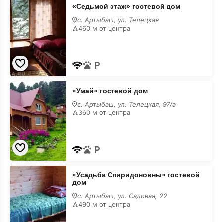
«Седьмой
«Седьмой этаж» гостевой дом
этаж»
гостевой
с. Артыбаш, ул. Телецкая
дом
460 м от центра
«Умай»
«Умай» гостевой дом
гостевой
дом
с. Артыбаш, ул. Телецкая, 97/а
360 м от центра
«Усадьба
«Усадьба Спиридоновны» гостевой
Спиридоновны»
дом
гостевой
дом
с. Артыбаш, ул. Садовая, 22
490 м от центра