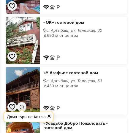
«ОК»
«ОК» гостевой дом
гостевой
дом
с. Артыбаш, ул. Телецкая, 60
690 м от центра
«У
«У Агафьи» гостевой дом
Агафьи»
гостевой
с. Артыбаш, ул. Телецкая, 53
дом
430 м от центра
×
Джип-туры по Алтаю
«Усадьба
«Усадьба Добро Пожаловать»
Добро
гостевой дом
Пожаловать»