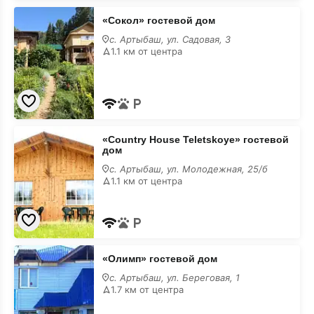
«Сокол»
«Сокол» гостевой дом
гостевой
дом
с. Артыбаш, ул. Садовая, 3
1.1 км от центра
«Country
«Country House Teletskoye» гостевой
House
дом
Teletskoye»
гостевой
с. Артыбаш, ул. Молодежная, 25/б
дом
1.1 км от центра
«Олимп»
«Олимп» гостевой дом
гостевой
дом
с. Артыбаш, ул. Береговая, 1
1.7 км от центра