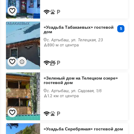
«Усадьба
«Усадьба Табакаевых» гостевой
Табакаевых»
5
дом
гостевой
дом
с. Артыбаш, ул. Телецкая, 23
890 м от центра
×
Экскурсии на катере по
«Зеленый
озеру!
«Зеленый дом на Телецком озере»
дом
гостевой дом
на
Телецком
с. Артыбаш, ул. Садовая, 1/б
озере»
1.2 км от центра
гостевой
дом
«Усадьба
«Усадьба Серебряная» гостевой дом
Серебряная»