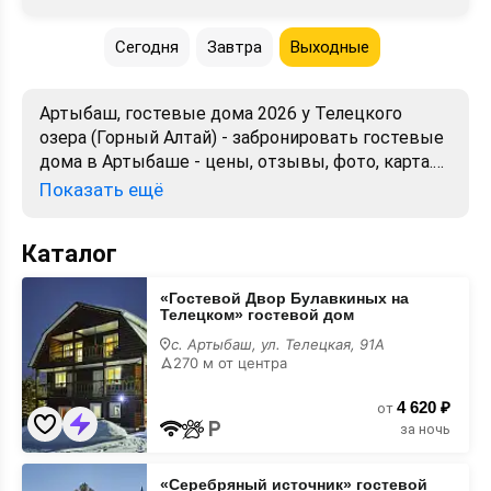
Сегодня
Завтра
Выходные
Артыбаш, гостевые дома 2026 у Телецкого
озера (Горный Алтай) - забронировать гостевые
дома в Артыбаше - цены, отзывы, фото, карта.
Гостевой дом для отдыха посуточно недорого -
Показать ещё
снять номер, комнату без посредников.
Официальный сайт.
Каталог
«Гостевой
«Гостевой Двор Булавкиных на
Двор
Телецком» гостевой дом
Булавкиных
на
с. Артыбаш, ул. Телецкая, 91А
Телецком»
270 м от центра
гостевой
дом
4 620 ₽
от
за ночь
«Серебряный
«Серебряный источник» гостевой
источник»