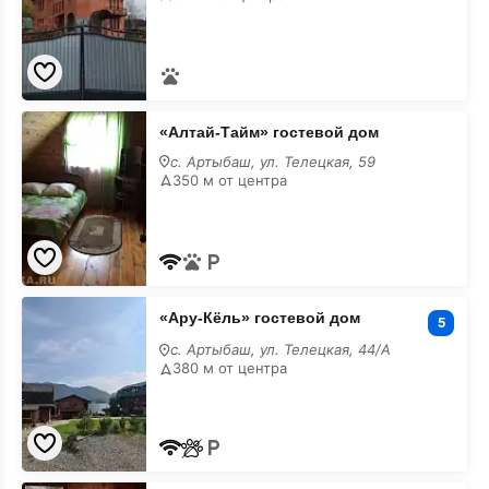
«Алтай-
«Алтай-Тайм» гостевой дом
Тайм»
гостевой
с. Артыбаш, ул. Телецкая, 59
дом
350 м от центра
«Ару-
«Ару-Кёль» гостевой дом
Кёль»
5
гостевой
с. Артыбаш, ул. Телецкая, 44/А
дом
380 м от центра