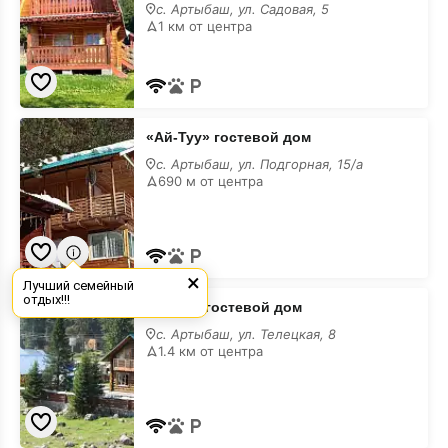
гостевой
с. Артыбаш, ул. Садовая, 5
дом
1 км от центра
«Ай-
«Ай-Туу» гостевой дом
Туу»
гостевой
с. Артыбаш, ул. Подгорная, 15/а
дом
690 м от центра
×
Лучший семейный
«Чагат»
отдых!!!
«Чагат» гостевой дом
гостевой
дом
с. Артыбаш, ул. Телецкая, 8
1.4 км от центра