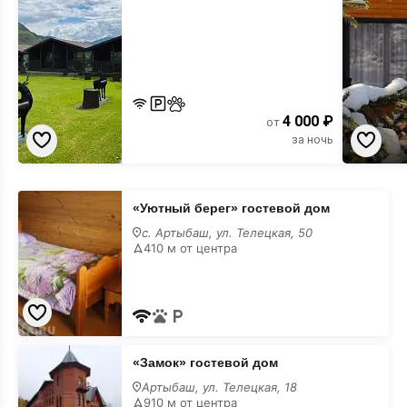
4 000 ₽
от
за ночь
«Уютный
«Уютный берег» гостевой дом
берег»
гостевой
с. Артыбаш, ул. Телецкая, 50
дом
410 м от центра
«Замок»
«Замок» гостевой дом
гостевой
дом
Артыбаш, ул. Телецкая, 18
910 м от центра