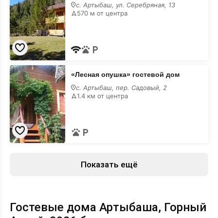
гостевой
с. Артыбаш, ул. Серебряная, 13
дом
570 м от центра
«Лесная
«Лесная опушка» гостевой дом
опушка»
гостевой
с. Артыбаш, пер. Садовый, 2
дом
1.4 км от центра
Показать ещё
Гостевые дома Артыбаша, Горный