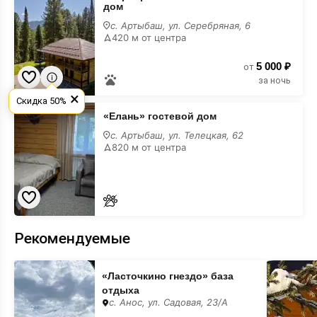
дом
гостевой
дом
с. Артыбаш, ул. Серебряная, 6
420 м от центра
5 000 ₽
от
за ночь
×
Скидка 50%
«Елань»
«Елань» гостевой дом
гостевой
дом
с. Артыбаш, ул. Телецкая, 62
820 м от центра
Рекомендуемые
«Ласточкино
«Forest
«Ласточкино гнездо» база
гнездо»
Green»
база
гостинич
отдыха
отдыха
комплекс
с. Анос, ул. Садовая, 23/А