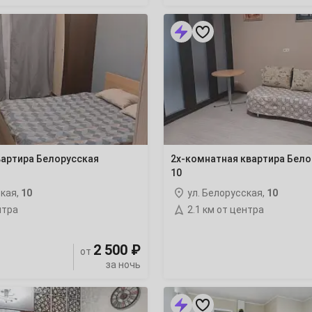
2х-
22
комнатная
квартира
Белорусская
29
10
6
вартира Белорусская
2х-комнатная квартира Бело
10
13
ская,
10
ул. Белорусская,
10
20
нтра
2.1 км от центра
27
2 500 ₽
от
за ночь
«Ноmе
Like