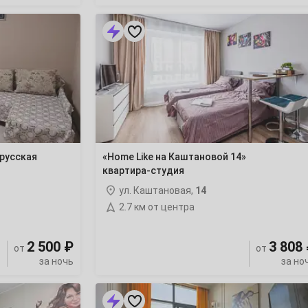
«Ноmе
Like
на
Каштановой
14»
квартира-
студия
русская
«Ноmе Like на Каштановой 14»
квартира-студия
ул. Каштановая,
14
2.7 км от центра
2 500 ₽
3 808
от
от
за ночь
за но
«Овражная
47А