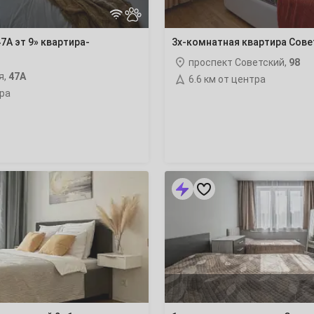
7А эт 9» квартира-
3х-комнатная квартира Сове
проспект Советский,
98
2
я,
47А
6.6 км от центра
тра
9
16
23
1-
комнатная
квартира
30
Сколковская
3А
6