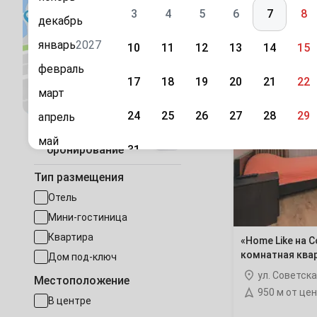
3
4
5
6
7
8
декабрь
Каталог
Голицыно
(23 
январь
2027
10
11
12
13
14
15
Домодедово
Изучите в
февраль
17
18
19
20
21
22
Посмотреть на карте
март
«Ноmе
Зарайск
(9 оте
Like
24
25
26
27
28
29
апрель
на
Быстрое
Советской
Икша
май
31
бронирование
1»
1-
июнь
Сентябрь
комнатная
Кашира
Тип размещения
(1 отел
квартира
июль
1
2
3
4
5
Отель
август
Котельники
(1
Мини-гостиница
7
8
9
10
11
12
сентябрь
Квартира
«Ноmе Like на С
Лобня
(42 отеля
комнатная ква
Дом под-ключ
октябрь
14
15
16
17
18
19
ул. Советска
Местоположение
ноябрь
Люберцы
(45 
950 м от це
21
22
23
24
25
26
В центре
декабрь