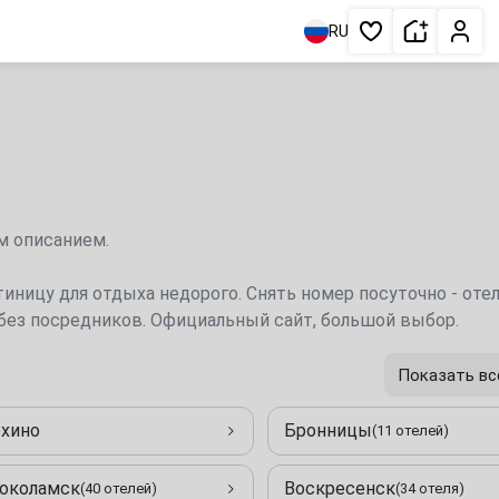
Сдать жи
Личн
RU
Избранное
нтакты.
тиницу для отдыха недорого. Снять номер посуточно - отел
 без посредников. Официальный сайт, большой выбор.
Показать вс
хино
Бронницы
(11 отелей)
околамск
Воскресенск
(40 отелей)
(34 отеля)