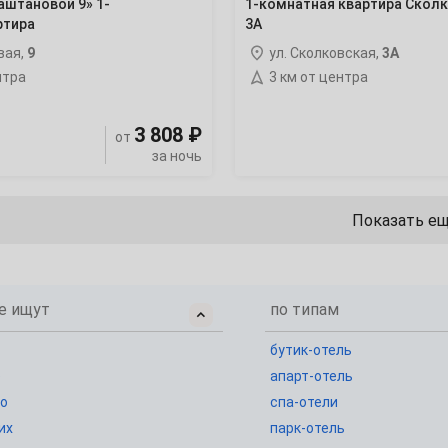
Каштановой 9» 1-
1-комнатная квартира Скол
13
ртира
3А
вая,
9
ул. Сколковская,
3А
20
нтра
3 км от центра
27
3 808 ₽
от
за ночь
4
Показать е
11
е ищут
по типам
18
бутик-отель
25
е
апарт-отель
о
спа-отели
их
парк-отель