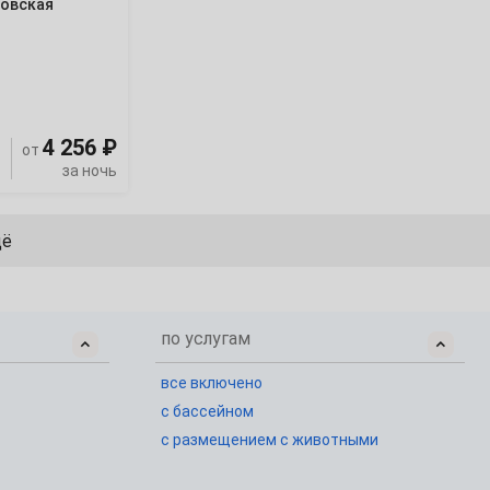
ковская
4 256 ₽
от
за ночь
щё
по услугам
все включено
с бассейном
с размещением с животными