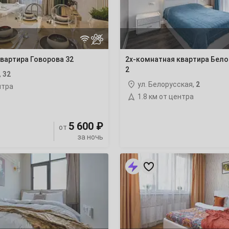
7
14
вартира Говорова 32
2х-комнатная квартира Бело
21
2
,
32
ул. Белорусская,
2
нтра
28
1.8 км от центра
5 600 ₽
от
за ночь
4
3х-
комнатная
11
квартира
Советский
98
18
25