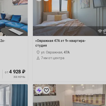
эт
9»
квартира-
студия
2х-
«Овражная 47А эт 9» квартира-
студия
ул. Овражная,
47А
7 км от центра
4 928 ₽
от
за ночь
Квартира-
студия
Каштановая
16