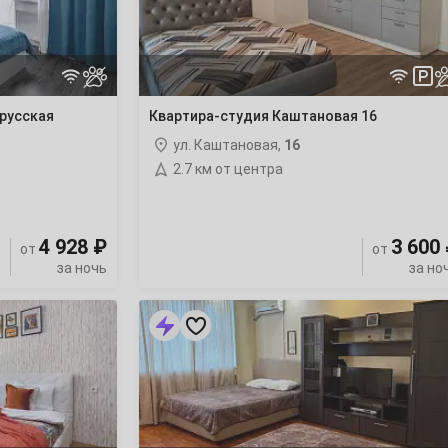
русская
Квартира-студия Каштановая 16
ул. Каштановая,
16
2.7 км от центра
4 928 ₽
3 600
от
от
за ночь
за но
1-
комнатная
квартира
Чистяковой
12