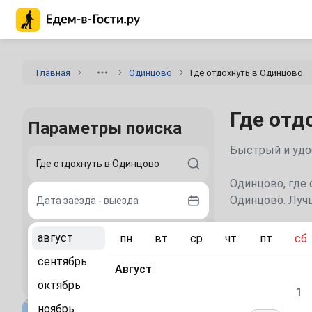
Главная страница Едем-в-Гости.ру
Главная
Одинцово
Где отдохнуть в Одинцово
Где отд
Параметры поиска
Уютные гостини
Одинцово, где 
Одинцово. Лучш
Дата заезда - выезда
Места дл
август
пн
вт
ср
чт
пт
сб
2 гостя
сентябрь
Москва
Август
(1 083 
Найти
октябрь
1
Видное
(13 оте
ноябрь