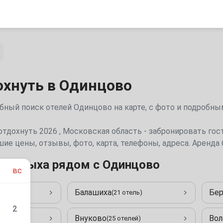
охнуть в Одинцово
цы Одинцово для отдыха | Цены 2026 , отзывы, фото, ко
отдохнуть 2026 , Московская область - забронировать гос
ие цены, отзывы, фото, карта, телефоны, адреса. Аренда
я отдыха рядом с Одинцово
вс
Балашиха
Бер
отеля)
(21 отель)
2
Внуково
Вол
лей)
(25 отелей)