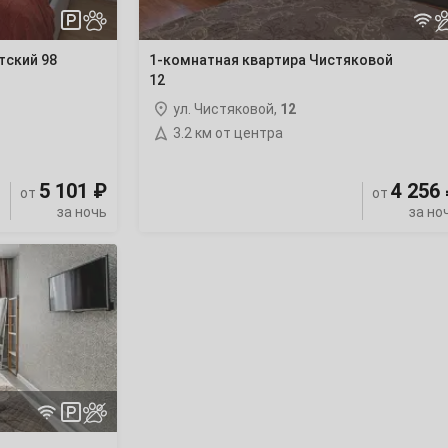
тский 98
1-комнатная квартира Чистяковой
12
ул. Чистяковой,
12
3.2 км от центра
5 101 ₽
4 256
от
от
за ночь
за но