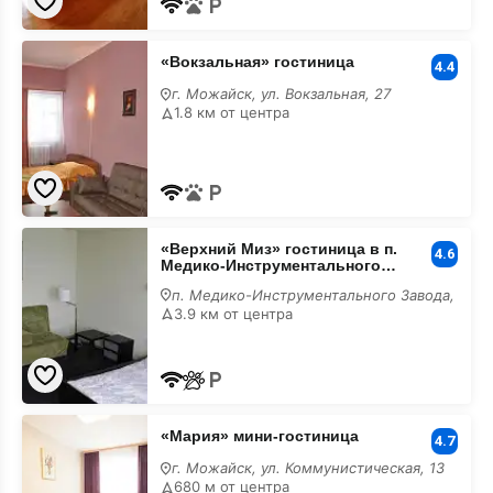
«Вокзальная»
«Вокзальная» гостиница
гостиница
4.4
г. Можайск, ул. Вокзальная, 27
1.8 км от центра
«Верхний
«Верхний Миз» гостиница в п.
Миз»
4.6
Медико-Инструментального
гостиница
Завода (Можайск)
в
п. Медико-Инструментального Завода,
п.
3.9 км от центра
Медико-
Инструментального
Завода
(Можайск)
«Мария»
«Мария» мини-гостиница
мини-
4.7
гостиница
г. Можайск, ул. Коммунистическая, 13
680 м от центра