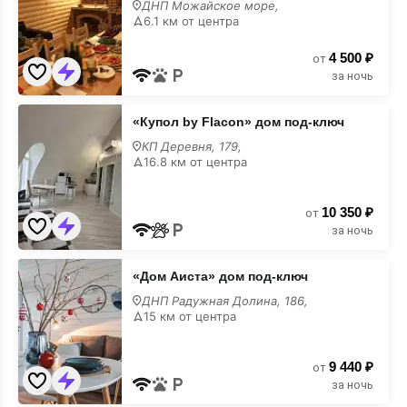
дом
ДНП Можайское море,
под-
6.1 км от центра
ключ
4 500 ₽
от
за ночь
«Купол
«Купол by Flacon» дом под-ключ
by
Flacon»
КП Деревня, 179,
дом
16.8 км от центра
под-
ключ
10 350 ₽
от
за ночь
«Дом
«Дом Аиста» дом под-ключ
Аиста»
дом
ДНП Радужная Долина, 186,
под-
15 км от центра
ключ
9 440 ₽
от
за ночь