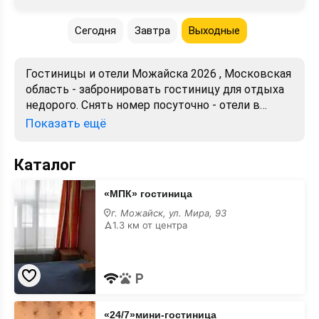
Сегодня
Завтра
Выходные
Гостиницы и отели Можайска 2026 , Московская
область - забронировать гостиницу для отдыха
недорого. Снять номер посуточно - отели в
Можайске. Лучшие цены, отзывы, фото, карта,
Показать ещё
телефоны, адреса. Аренда без посредников.
Официальный сайт, большой выбор.
Каталог
«МПК»
«МПК» гостиница
гостиница
г. Можайск, ул. Мира, 93
1.3 км от центра
«24/7»мини-
«24/7»мини-гостиница
гостиница