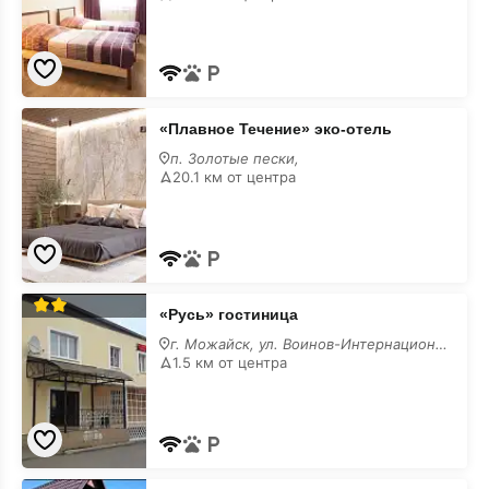
«Плавное
«Плавное Течение» эко-отель
Течение»
эко-
п. Золотые пески,
отель
20.1 км от центра
«Русь»
«Русь» гостиница
гостиница
г. Можайск, ул. Воинов-Интернационалистов, 6
1.5 км от центра
«Пуршевские