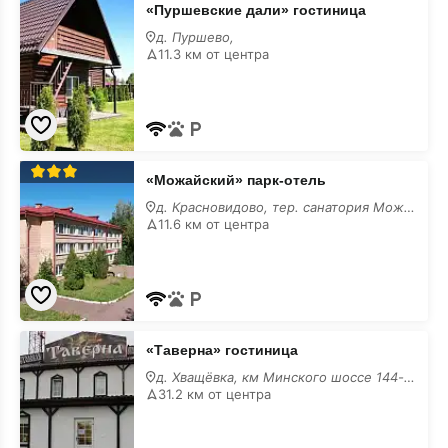
«Пуршевские дали» гостиница
дали»
гостиница
д. Пуршево,
11.3 км от центра
«Можайский»
«Можайский» парк-отель
парк-
отель
д. Красновидово, тер. санатория Можайский,
11.6 км от центра
«Таверна»
«Таверна» гостиница
гостиница
д. Хващёвка, км Минского шоссе 144-й, 3
31.2 км от центра