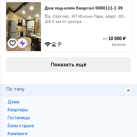
Дом
Дом под-ключ Квартал 0080111-1 39
под-
ключ
д. Сергово, КП Искона Парк, кварт. 0080111-1, 39,
Квартал
8.5 км от центра
0080111-
1
39
10 000 ₽
от
за ночь
Показать ещё
По типу
Дома
Квартиры
Гостиницы
Базы отдыха
Кемпинги