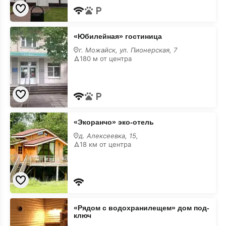
«Юбилейная»
«Юбилейная» гостиница
гостиница
г. Можайск, ул. Пионерская, 7
180 м от центра
«Экоранчо»
«Экоранчо» эко-отель
эко-
отель
д. Алексеевка, 15,
18 км от центра
«Рядом
«Рядом с водохранилещем» дом под-
с
ключ
водохранилещем»