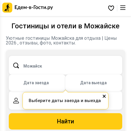
Главная
страница
Избранное
Едем-
в-
Гости.ру
Гостиницы и отели в Можайске
Уютные гостиницы Можайска для отдыха | Цены
2026 , отзывы, фото, контакты.
Можайск
Дата заезда
Дата выезда
×
Выберите даты заезда и выезда
2 взрослых,
0 детей
Найти