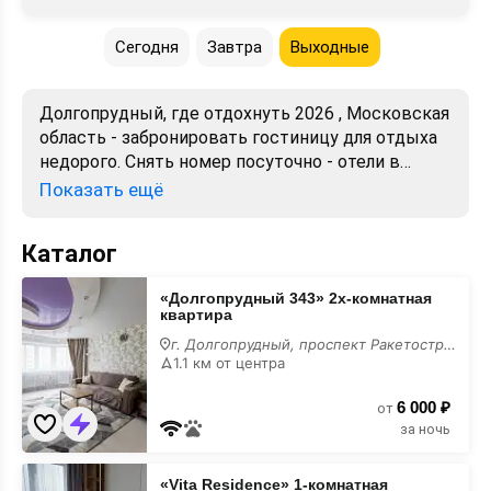
Сегодня
Завтра
Выходные
Долгопрудный, где отдохнуть 2026 , Московская
область - забронировать гостиницу для отдыха
недорого. Снять номер посуточно - отели в
Долгопрудном. Лучшие цены, отзывы, фото,
Показать ещё
карта, телефоны, адреса. Аренда без
посредников. Официальный сайт, большой
Каталог
выбор.
«Долгопрудный
«Долгопрудный 343» 2х-комнатная
343»
квартира
2х-
комнатная
г. Долгопрудный, проспект Ракетостроителей, 1 к1
квартира
1.1 км от центра
6 000 ₽
от
за ночь
«Vita
«Vita Residence» 1-комнатная
Residence»