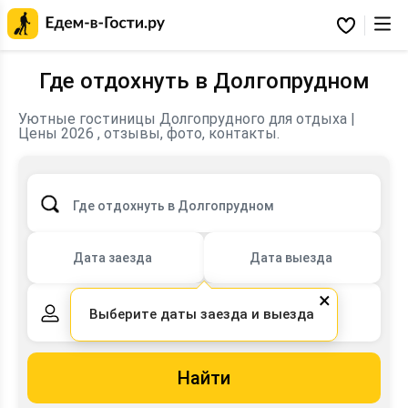
Главная
страница
Избранное
Едем-
в-
Гости.ру
Где отдохнуть в Долгопрудном
Уютные гостиницы Долгопрудного для отдыха |
Бронирование отелей для отдыха, командировки или
Цены 2026 , отзывы, фото, контакты.
ночлега на сайте edem-v-gosti.ru.
Где отдохнуть в Долгопрудном
Дата заезда
Дата выезда
×
Выберите даты заезда и выезда
2 взрослых,
0 детей
Найти