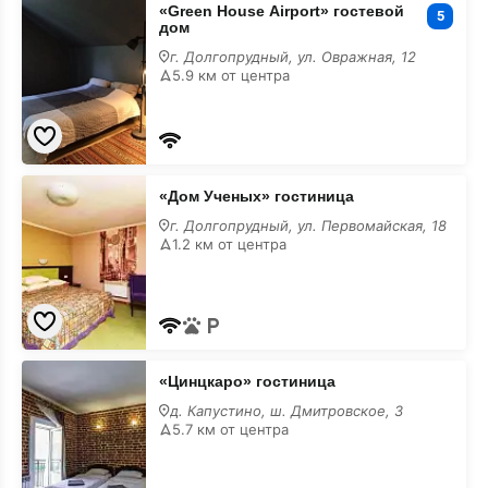
«Green House Airport» гостевой
House
5
дом
Airport»
гостевой
г. Долгопрудный, ул. Овражная, 12
дом
5.9 км от центра
«Дом
«Дом Ученых» гостиница
Ученых»
гостиница
г. Долгопрудный, ул. Первомайская, 18
1.2 км от центра
«Цинцкаро»
«Цинцкаро» гостиница
гостиница
д. Капустино, ш. Дмитровское, 3
5.7 км от центра