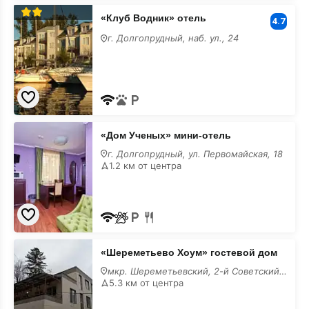
«Клуб Водник» отель
4.7
г. Долгопрудный, наб. ул., 24
«Дом
«Дом Ученых» мини-отель
Ученых»
мини-
г. Долгопрудный, ул. Первомайская, 18
отель
1.2 км от центра
«Шереметьево
«Шереметьево Хоум» гостевой дом
Хоум»
гостевой
мкр. Шереметьевский, 2-й Советский пр,
дом
5.3 км от центра