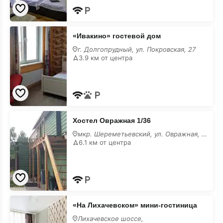
«Ивакино»
«Ивакино» гостевой дом
гостевой
дом
г. Долгопрудный, ул. Покровская, 27
3.9 км от центра
Хостел
Хостел Овражная 1/36
Овражная
1/36
мкр. Шереметьевский, ул. Овражная, 1/36
6.1 км от центра
«На
«На Лихачевском» мини-гостиница
Лихачевском»
мини-
Лихачевское шоссе,