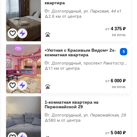
квартира
1-
комнатная
г. Долгопрудный, ул. Парковая, 44 к1
квартира
2.6 км от центра
4 375 ₽
от
за ночь
«Уютная
«Уютная с Красивым Видом» 2х-
с
5
комнатная квартира
Красивым
Видом»
г. Долгопрудный, проспект Ракетостроителей, 1 к1
2х-
1.1 км от центра
комнатная
квартира
6 000 ₽
от
за ночь
1-
1-комнатная квартира на
комнатная
Первомайской 29
квартира
на
г. Долгопрудный, ул. Первомайская, 29
Первомайской
580 м от центра
29
5 040 ₽
от