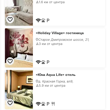
гостиница
1.6 км от центра
«Holiday
«Holiday Village» гостиница
Village»
гостиница
Старое Дмитровское шоссе, 21,
3 км от центра
«Юна
«Юна Aqua Life» отель
Aqua
Life»
д. Красная Горка, вл9,
отель
5.9 км от центра