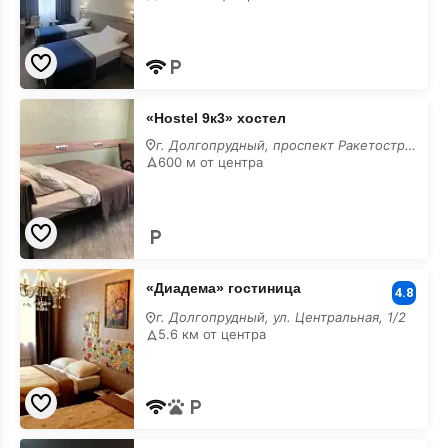
«Hostel
«Hostel 9к3» хостел
9к3»
хостел
г. Долгопрудный, проспект Ракетостроителей, 9 к3
600 м от центра
«Диадема»
«Диадема» гостиница
гостиница
4.8
г. Долгопрудный, ул. Центральная, 1/2
5.6 км от центра
«Green