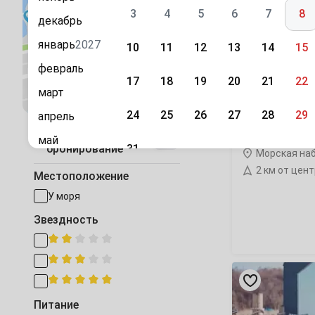
база
3
4
5
6
7
8
отдыха
декабрь
январь
2027
10
11
12
13
14
15
февраль
17
18
19
20
21
22
Посмотреть на карте
март
24
25
26
27
28
29
апрель
«Галера» база 
Быстрое
май
31
бронирование
Морская наб
июнь
2 км от цен
Сентябрь
Местоположение
июль
1
2
3
4
5
У моря
август
Звездность
7
8
9
10
11
12
сентябрь
октябрь
14
15
16
17
18
19
«Море
рядом»
ноябрь
глэмпинг
21
22
23
24
25
26
Питание
декабрь