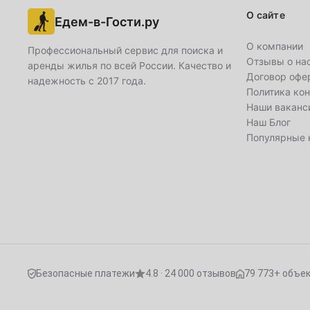
1
2
О сайте
Едем-в-Гости.ру
4
5
6
7
8
9
О компании
Профессиональный сервис для поиска и
Отзывы о на
аренды жилья по всей России. Качество и
11
12
13
14
15
16
Договор офе
надежность с 2017 года.
Политика ко
Наши ваканс
18
19
20
21
22
23
Наш Блог
Популярные 
25
26
27
28
29
30
Февраль
1
2
3
4
5
6
8
9
10
11
12
13
15
16
17
18
19
20
Безопасные платежи
4.8 · 24 000 отзывов
79 773+ объе
22
23
24
25
26
27