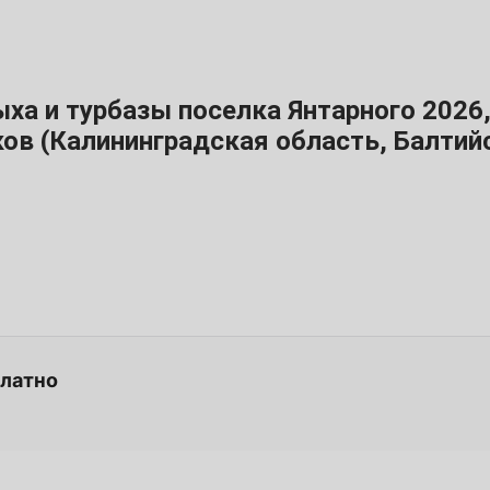
22
29
ха и турбазы поселка Янтарного 2026,
ов (Калининградская область, Балтий
6
13
20
платно
27