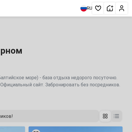
Сдать жи
Личн
RU
Избранное
арном
Балтийское море) - база отдыха недорого посуточно.
. Официальный сайт. Забронировать без посредников.
ников!
«Янтарный