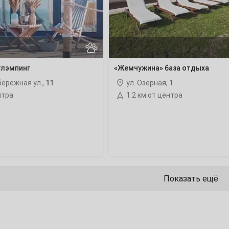
4
глэмпинг
«Жемчужина» база отдыха
11
ережная ул.,
11
ул. Озерная,
1
18
нтра
1.2 км от центра
25
1
Показать ещё
8
15