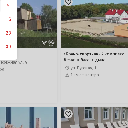
спортивный
9
комплекс
Беккер»
база
16
отдыха
23
30
отдыха
«Конно-спортивный комплекс
Беккер» база отдыха
ережная ул.,
9
ул. Луговая,
1
тра
1 км от центра
6
13
20
«Жемчужина»
база
отдыха
27