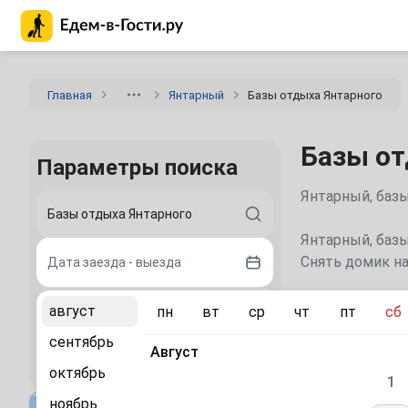
Главная страница Едем-в-Гости.ру
Главная
Янтарный
Базы отдыха Янтарного
Базы от
Параметры поиска
Янтарный, базы
Янтарный, базы
Снять домик на
Дата заезда - выезда
Каталог
август
пн
вт
ср
чт
пт
сб
2 гостя
сентябрь
Август
Сравните
Найти
октябрь
1
«Галера»
ноябрь