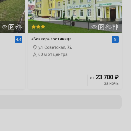
«Беккер» гостиница
4.4
5
ул. Советская,
72
60 м от центра
23 700 ₽
от
за ночь