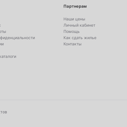
3
Партнерам
10
Наши цены
с
Личный кабинет
17
рты
Помощь
нфиденциальности
Как сдать жилье
ии
Контакты
24
каталоги
31
7
14
21
ктов
28