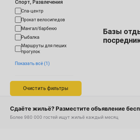
Спорт, Развлечения
Спа-центр
16
17
18
19
20
21
Прокат велосипедов
23
24
25
26
27
28
Мангал/барбекю
Базы отды
Рыбалка
посредник
30
Маршруты для пеших
прогулок
Декабрь
Верховая езда
1
2
3
4
5
Показать всё (1)
7
8
9
10
11
12
Очистить фильтры
14
15
16
17
18
19
Сдаёте жильё? Разместите объявление бес
21
22
23
24
25
26
Более 980 000 гостей ищут жильё каждый месяц
28
29
30
31
Январь