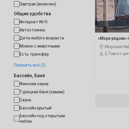
Завтрак (включен)
28
29
30
январь
2028
Общие удобства
Октябрь
Интернет Wi-Fi
1
2
3
Автостоянка
Дети любого возраста
«Море рядом» 
5
6
7
8
9
10
Можно с животными
Морская Наб
12
13
14
15
16
17
2.7 км от це
Есть трансфер
Работает круглогодично
Показать всё (2)
19
20
21
22
23
24
Собственный пляж
Бассейн, Баня
26
27
28
29
30
31
Финская сауна
Ноябрь
Турецкая баня (хамам)
Сауна
Бассейн крытый
2
3
4
5
6
7
Бассейн под открытым
небом
9
10
11
12
13
14