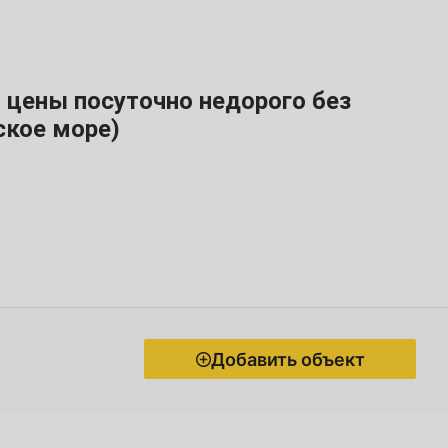
 цены посуточно недорого без
ское море)
Добавить объект