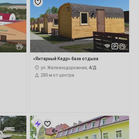
Кедр»
база
отдыха
«Янтарный Кедр» база отдыха
ул. Железнодорожная,
4/Д
280 м от центра
«Беккер»
гостиница