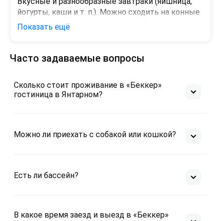
Вкусные и разнообразные завтраки (яишница, 
йогурты, каши и т. п.). Можно сходить на конные 
уроки за небольшие деньги.
Показать ещё
Минусы
Вид с терассы так себе (на какое-то старое 
Часто задаваемые вопросы
здание), вай-фай до моего номера не добивал. 
Неудобная лестница на главном входе (чемодан 
тащить по такой лестнице то еще удовольствие.
Сколько стоит проживание в «Беккер»
гостиница в Янтарном?
Можно ли приехать с собакой или кошкой?
Есть ли бассейн?
В какое время заезд и выезд в «Беккер»