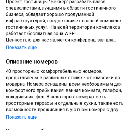
Проект гостиницы "Беккер" разрабатывался
специалистами, лучшими в области гостиничного
бизнеса, обладает хорошо продуманной
инфраструктурой, предоставляет полный комплекс
гостиничных услуг. На всей территории комплекса
работает бесплатная зона WI-FI.
Ценностью для нас является конференц-зал для
проведения семинаров, презентаций и других
Показать ещё
деловых мероприятий. Его возможно
трансформировать в 2 отдельных помещения на 20
Описание номеров
и 100 человек. Малый зал отлично может быть
40 просторных комфортабельных номеров
использован для проведения переговоров. В
представлены в различных стилях - от классики до
холодное время года используется камин на дровах,
модерна. Номера оснащены всем необходимым для
что создаёт атмосферу комфорта для плодотворной
комфортного пребывания: ванная комната, телефон,
работы. Конференц зал оборудован новейшей
холодильник, фен. В некоторых номерах есть
техникой: проектором, экраном, радиомикрофонами,
просторные террасы и отдельные кухни, также есть
аудиосистемой.
возможность проживания в уютном номере с двумя
Цокольный этаж комплекса предназначен для
комнатами.
вашего здоровья и релаксации: Янтарная комната,
Показать ещё
тренажерный зал, большой бассейн, джакузи, хамам
и финская сауна, для поклонников сухого и влажного