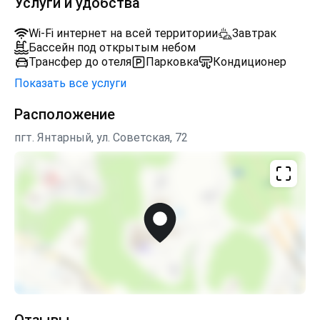
Услуги и удобства
пара.
Для комфортного отдыха здесь есть все
Wi-Fi интернет на всей территории
Завтрак
необходимое: оборудованные раздевалки, уголок для
Бассейн под открытым небом
отдыха, лежаки. Наши гости любят заказывать из
Трансфер до отеля
Парковка
Кондиционер
бара напитки и блюда меню. А после насыщенного
Показать все услуги
вечера мы приглашаем гостей сыграть партию в
бильярд на 12 футовом профессиональном столе.
Расположение
пгт. Янтарный, ул. Советская, 72