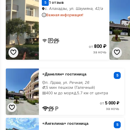
гостиница
5
1 отзыв
с. Алахадзы, ул. Шаумяна, 42/а
Важная информация!
800 ₽
от
за ночь
«Данелян»
«Данелян» гостиница
гостиница
5
недорого
п. Лдзаа, ул. Речная, 26
5 мин пешком (Галечный)
400 м до моря
5.7 км от центра
5 000 ₽
от
за ночь
«Ангелина»
«Ангелина» гостиница
гостиница
5
недорого