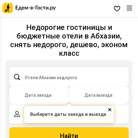
Главная
страница
Избранное
Едем-
в-
Гости.ру
Недорогие гостиницы и
бюджетные отели в Абхазии,
снять недорого, дешево, эконом
класс
Отели Абхазии недорого
Дата заезда
Дата выезда
×
Выберите даты заезда и выезда
2 взрослых,
0 детей
Найти