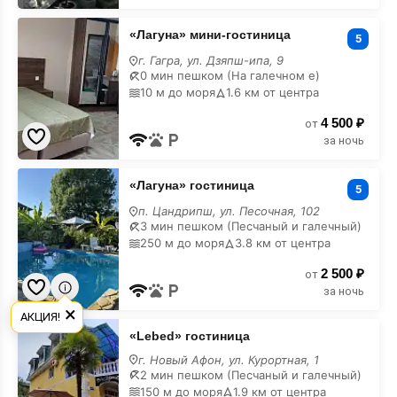
«Лагуна»
«Лагуна» мини-гостиница
мини-
5
гостиница
г. Гагра, ул. Дзяпш-ипа, 9
недорого
0 мин пешком (На галечном е)
10 м до моря
1.6 км от центра
4 500 ₽
от
за ночь
«Лагуна»
«Лагуна» гостиница
гостиница
5
недорого
п. Цандрипш, ул. Песочная, 102
3 мин пешком (Песчаный и галечный)
250 м до моря
3.8 км от центра
2 500 ₽
от
за ночь
×
АКЦИЯ!
«Lebed»
«Lebed» гостиница
гостиница
недорого
г. Новый Афон, ул. Курортная, 1
2 мин пешком (Песчаный и галечный)
150 м до моря
1.9 км от центра