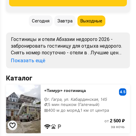
Сегодня
Завтра
Выходные
Гостиницы и отели Абхазии недорого 2026 -
забронировать гостиницу для отдыха недорого.
Снять номер посуточно - отели в . Лучшие цены,
отзывы, фото, карта, телефоны, адреса. Аренда
Показать ещё
без посредников. Официальный сайт, большой
выбор.
Каталог
«Тимур»
«Тимур» гостиница
гостиница
4.5
недорого
г. Гагра, ул. Кабардинская, 145
5 мин пешком (Галечный)
400 м до моря
1 км от центра
2 500 ₽
от
за ночь