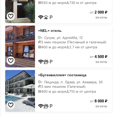
550 м до моря
730 м от центра
недорого
2 000 ₽
от
за ночь
«NEL»
«NEL» отель
отель
недорого
г. Сухум, ул. Адлейба, 12
5 мин пешком (Песчаный и галечный)
400 м до моря
2.7 км от центра
4 500 ₽
от
за ночь
«Бугенвиллея»
«Бугенвиллея» гостиница
гостиница
недорого
г. Пицунда, п. Лдзаа, ул. Аиааира, 35
5 мин пешком (Галечный)
400 м до моря
710 м от центра
8 000 ₽
от
за ночь