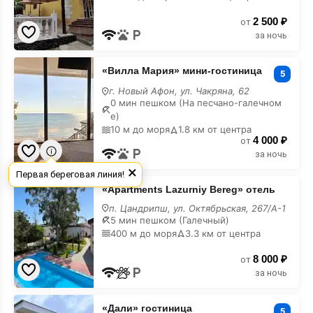
2 500 ₽
от
за ночь
«Вилла
«Вилла Мария» мини-гостиница
Мария»
5
мини-
г. Новый Афон, ул. Чакряна, 62
гостиница
0 мин пешком (На песчано-галечном
недорого
е)
10 м до моря
1.8 км от центра
4 000 ₽
от
за ночь
×
Первая береговая линия!
«Apartments
«Apartments Lazurniy Bereg» отель
Lazurniy
Bereg»
п. Цандрипш, ул. Октябрьская, 267/А-1
отель
5 мин пешком (Галечный)
недорого
400 м до моря
3.3 км от центра
8 000 ₽
от
за ночь
«Дали»
«Дали» гостиница
гостиница
5