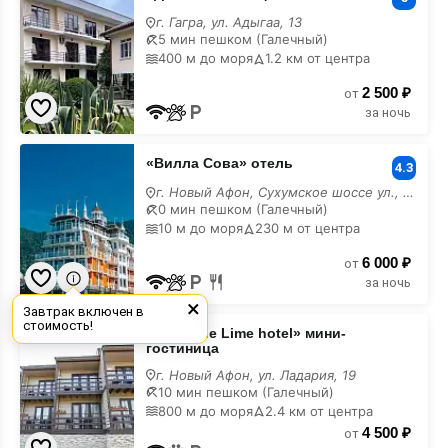
недорого
г. Гагра, ул. Адыгаа, 13
5 мин пешком (Галечный)
400 м до моря
1.2 км от центра
2 500 ₽
от
за ночь
«Вилла
«Вилла Сова» отель
Сова»
4.3
отель
г. Новый Афон, Сухумское шоссе ул., 30
недорого
0 мин пешком (Галечный)
10 м до моря
230 м от центра
6 000 ₽
от
за ночь
×
Завтрак включен в
«Boutique
стоимость!
«Boutique Lime hotel» мини-
Lime
гостиница
hotel»
мини-
г. Новый Афон, ул. Ладария, 19
гостиница
10 мин пешком (Галечный)
недорого
800 м до моря
2.4 км от центра
4 500 ₽
от