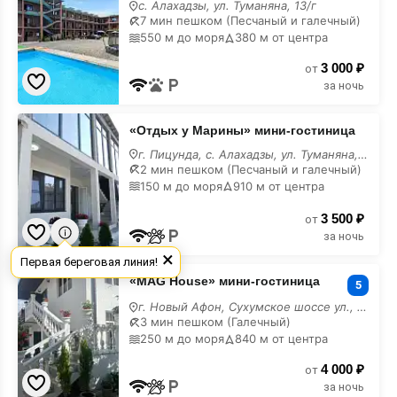
с. Алахадзы, ул. Туманяна, 13/г
7 мин пешком (Песчаный и галечный)
550 м до моря
380 м от центра
3 000 ₽
от
за ночь
«Отдых
«Отдых у Марины» мини-гостиница
у
Марины»
г. Пицунда, с. Алахадзы, ул. Туманяна, 53
мини-
2 мин пешком (Песчаный и галечный)
гостиница
150 м до моря
910 м от центра
недорого
3 500 ₽
от
за ночь
×
Первая береговая линия!
«MAG
«MAG House» мини-гостиница
House»
5
мини-
г. Новый Афон, Сухумское шоссе ул., 47
гостиница
3 мин пешком (Галечный)
недорого
250 м до моря
840 м от центра
4 000 ₽
от
за ночь