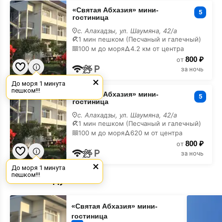
«Святая
«Святая Абхазия» мини-
Абхазия»
5
гостиница
мини-
гостиница
с. Алахадзы, ул. Шаумяна, 42/а
недорого
1 мин пешком (Песчаный и галечный)
100 м до моря
4.2 км от центра
800 ₽
от
за ночь
×
До моря 1 минута
«Святая
пешком!!!
«Святая Абхазия» мини-
Абхазия»
5
гостиница
мини-
гостиница
с. Алахадзы, ул. Шаумяна, 42/а
недорого
1 мин пешком (Песчаный и галечный)
100 м до моря
620 м от центра
800 ₽
от
за ночь
×
До моря 1 минута
пешком!!!
Рекомендуемые
«Святая
«Данелян
«Святая Абхазия» мини-
Абхазия»
гостевой
мини-
дом
гостиница