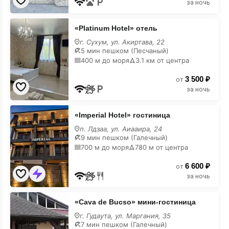
за ночь
«Platinum
«Platinum Hotel» отель
Hotel»
отель
г. Сухум, ул. Акиртава, 22
недорого
5 мин пешком (Песчаный)
400 м до моря
3.1 км от центра
3 500 ₽
от
за ночь
«Imperial
«Imperial Hotel» гостиница
Hotel»
гостиница
п. Лдзаа, ул. Аиааира, 24
недорого
9 мин пешком (Галечный)
700 м до моря
780 м от центра
6 600 ₽
от
за ночь
«Cava
«Cava de Bucso» мини-гостиница
de
Bucso»
г. Гудаута, ул. Маргания, 35
мини-
7 мин пешком (Галечный)
гостиница