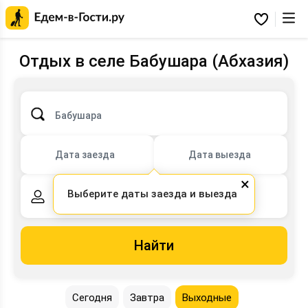
Главная
страница
Избранное
Едем-
в-
Гости.ру
Отдых в селе Бабушара (Абхазия)
Бабушара
Дата заезда
Дата выезда
×
Выберите даты заезда и выезда
2 взрослых,
0 детей
Найти
Сегодня
Завтра
Выходные