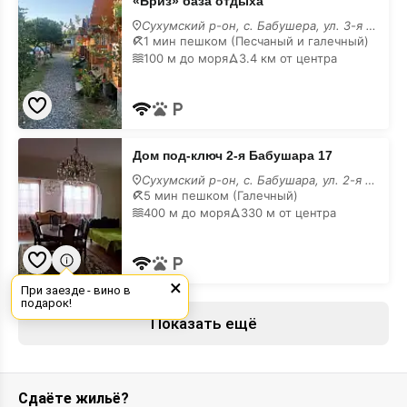
«Бриз» база отдыха
база
отдыха
Сухумский р-он, с. Бабушера, ул. 3-я Бабыширская, 10
1 мин пешком (Песчаный и галечный)
100 м до моря
3.4 км от центра
Дом
Дом под-ключ 2-я Бабушара 17
под-
ключ
Сухумский р-он, с. Бабушара, ул. 2-я Бабушара, 17
2-
5 мин пешком (Галечный)
я
400 м до моря
330 м от центра
Бабушара
17
×
При заезде - вино в
подарок!
Показать ещё
Сдаёте жильё?