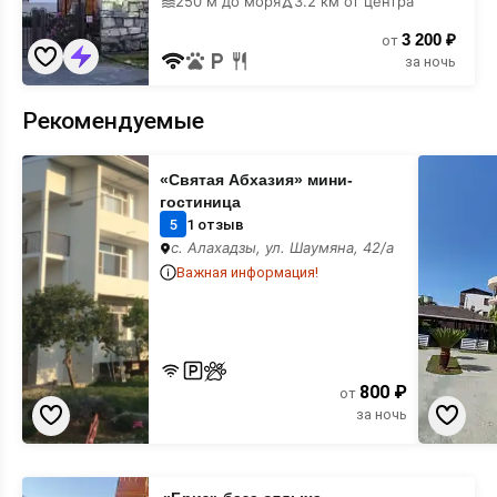
250 м до моря
3.2 км от центра
3 200 ₽
от
за ночь
Рекомендуемые
«Святая
«Данелян
«Святая Абхазия» мини-
Абхазия»
гостевой
мини-
дом
гостиница
гостиница
5
1 отзыв
с. Алахадзы, ул. Шаумяна, 42/а
Важная информация!
800 ₽
от
за ночь
«Бриз»