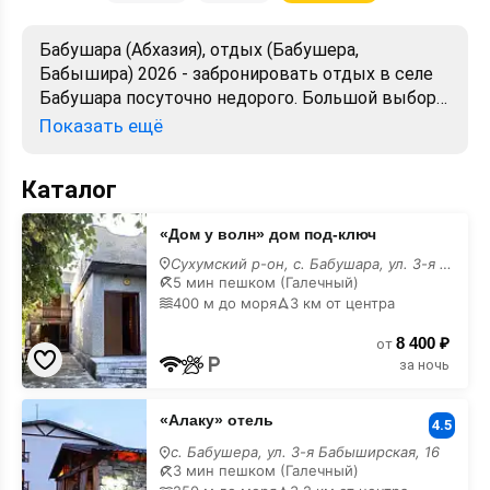
Бабушара (Абхазия), отдых (Бабушера,
Бабышира) 2026 - забронировать отдых в селе
Бабушара посуточно недорого. Большой выбор
объектов для отдыха. Сравнивайте цены,
Показать ещё
читайте отзывы, смотрите фото, карту. Отдых
без посредников, предложения от хозяев.
Каталог
Официальный сайт.
«Дом
«Дом у волн» дом под-ключ
у
волн»
Сухумский р-он, с. Бабушара, ул. 3-я Бабушарская, 43
дом
5 мин пешком (Галечный)
под-
400 м до моря
3 км от центра
ключ
8 400 ₽
от
за ночь
«Алаку»
«Алаку» отель
отель
4.5
с. Бабушера, ул. 3-я Бабыширская, 16
3 мин пешком (Галечный)