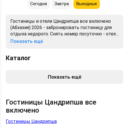
Сегодня
Завтра
Выходные
Гостиницы и отели Цандрипша все включено
(Абхазия) 2026 - забронировать гостиницу для
отдыха недорого. Снять номер посуточно - отели
в Цандрипше. Лучшие цены, отзывы, фото,
Показать ещё
карта, телефоны, адреса. Аренда без
посредников. Официальный сайт, большой
Каталог
выбор.
Показать ещё
Гостиницы Цандрипша все
включено
Гостиницы Цандрипша