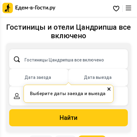
Главная
страница
Избранное
Едем-
в-
Гости.ру
Гостиницы и отели Цандрипша все
включено
Гостиницы Цандрипша все включено
Дата заезда
Дата выезда
×
Выберите даты заезда и выезда
2 взрослых,
0 детей
Найти