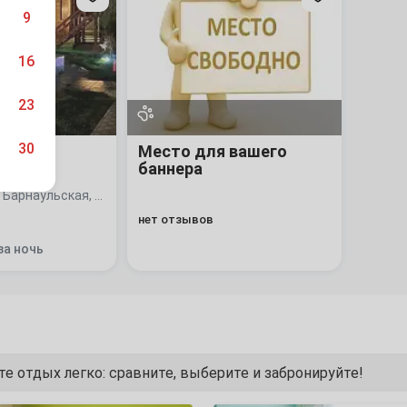
вашего
9
баннера
16
23
30
 база
Место для вашего
баннера
г. Яровое, ул. Барнаульская, 25
нет отзывов
за ночь
6
13
20
е отдых легко: сравните, выберите и забронируйте!
27