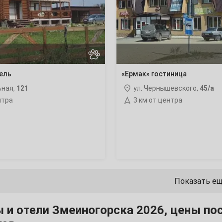
22
29
ель
«Ермак» гостиница
ьная,
121
ул. Чернышевского,
45/а
6
нтра
3 км от центра
13
20
27
Показать е
 и отели Змеиногорска 2026, цены по