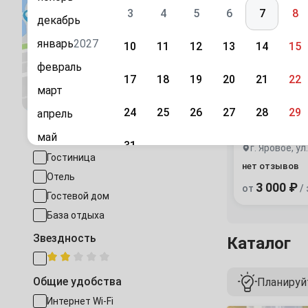
отдыха
3
4
5
6
7
8
декабрь
январь
2027
10
11
12
13
14
15
февраль
17
18
19
20
21
22
Посмотреть на карте
март
24
25
26
27
28
29
«Лазурное»
апрель
отдыха
май
Тип размещения
31
Гостиница
июнь
нет отзывов
Сентябрь
Отель
июль
3 000 ₽
от
/ 
1
2
3
4
5
Гостевой дом
август
База отдыха
7
8
9
10
11
12
сентябрь
Звездность
Каталог
октябрь
14
15
16
17
18
19
ноябрь
Общие удобства
Планируйт
21
22
23
24
25
26
декабрь
Интернет Wi-Fi