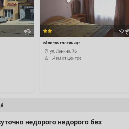
«Алиса» гостиница
ул. Ленина,
76
1.4 км от центра
щё
суточно недорого недорого без