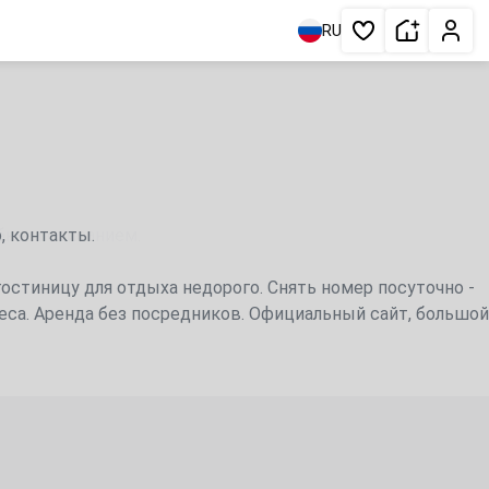
Сдать жи
Личн
RU
Избранное
, контакты.
гостиницу для отдыха недорого. Снять номер посуточно -
реса. Аренда без посредников. Официальный сайт, большой