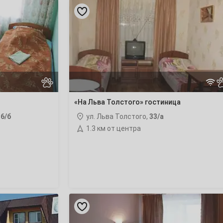
«На
Льва
Толстого»
гостиница
«На Льва Толстого» гостиница
6/б
ул. Льва Толстого,
33/а
1.3 км от центра
«Алиса»
гостиница