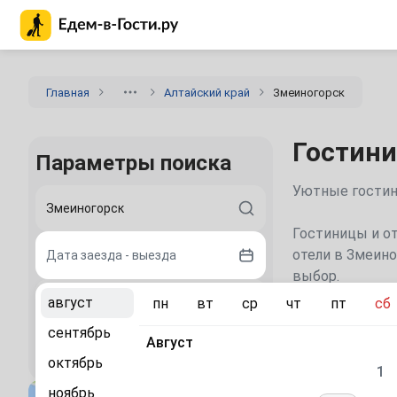
Главная страница Едем-в-Гости.ру
Главная
Алтайский край
Змеиногорск
Гостини
Параметры поиска
Уютные гостини
Гостиницы и от
отели в Змеино
Дата заезда - выезда
выбор.
август
пн
вт
ср
чт
пт
сб
2 гостя
сентябрь
Рекомен
Август
Найти
октябрь
1
«Лазурное»
ноябрь
база