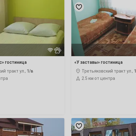
«У
заставы»
гостиница
4
11
18
с» гостиница
«У заставы» гостиница
25
ий тракт ул.,
1/в
Третьяковский тракт ул.,
1
нтра
2.5 км от центра
1
8
«Ермак»
гостиница
15