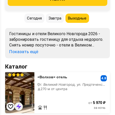
Сегодня
Завтра
Выходные
Гостиницы и отели Великого Новгорода 2026 -
забронировать гостиницу для отдыха недорого.
Снять номер посуточно - отели в Великом
Новгороде. Лучшие цены, отзывы, фото, карта,
Показать ещё
телефоны, адреса. Аренда без посредников.
Официальный сайт, большой выбор.
Каталог
«Волхов»
«Волхов» отель
отель
4.8
г. Великий Новгород, ул. Предтеченская, 24
270 м от центра
5 970 ₽
от
за ночь