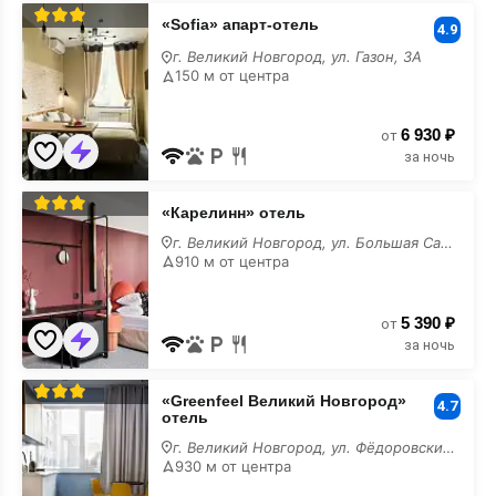
«Sofia»
«Sofia» апарт-отель
апарт-
4.9
отель
г. Великий Новгород, ул. Газон, 3А
150 м от центра
6 930 ₽
от
за ночь
«Карелинн»
«Карелинн» отель
отель
г. Великий Новгород, ул. Большая Санкт-Петербургская, 21
910 м от центра
5 390 ₽
от
за ночь
«Greenfeel
«Greenfeel Великий Новгород»
Великий
4.7
отель
Новгород»
отель
г. Великий Новгород, ул. Фёдоровский Ручей, 2/13
930 м от центра