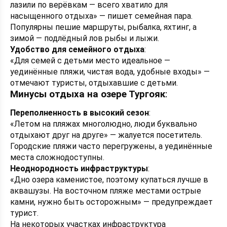
лазили по верёвкам — всего хватило для
насыщенного отдыха» — пишет семейная пара.
Популярны пешие маршруты, рыбалка, яхтинг, а
зимой — подлёдный лов рыбы и лыжи.
Удобство для семейного отдыха
:
«Для семей с детьми место идеальное —
уединённые пляжи, чистая вода, удобные входы» —
отмечают туристы, отдыхавшие с детьми.
Минусы отдыха на озере Тургояк
:
Переполненность в высокий сезон
:
«Летом на пляжах многолюдно, люди буквально
отдыхают друг на друге» — жалуется посетитель.
Городские пляжи часто перегружены, а уединённые
места сложнодоступны.
Неоднородность инфраструктуры
:
«Дно озера каменистое, поэтому купаться лучше в
аквашузы. На восточном пляже местами острые
камни, нужно быть осторожным» — предупреждает
турист.
На некоторых участках инфраструктура