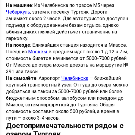
На машине
: Из Челябинска по трассе М5 через
Чебаркуль
, затем к посёлку Тургояк. Дорога
занимает около 2 часов. Для автотуристов доступен
подъезд к оборудованным базам отдыха, однако
вблизи диких пляжей действует ограничение на
парковку.
На поезде
: Ближайшая станция находится в Миассе.
Поезд из
Москвы
в среднем идёт около 1 д 12 ч 7 м,
стоимость билетов начинается от 5000-7000 рублей.
От Миасса до озера можно доехать на маршрутке №
391 или такси.
На самолёте
: Аэропорт
Челябинска
— ближайший
крупный транспортный узел. Оттуда до озера можно
добраться на такси за 5000-7000 рублей или более
бюджетным способом: автобусом или поездом до
Миасса, затем маршруткой до Тургояка. Общая
стоимость составит около 500 рублей, а время в
пути — около 3-4 часов.
Достопримечательности рядом с
озером Тургояк