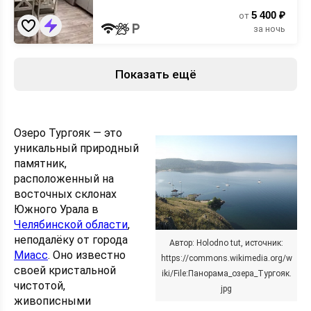
5 400 ₽
от
за ночь
Показать ещё
Озеро Тургояк — это
уникальный природный
памятник,
расположенный на
восточных склонах
Южного Урала в
Челябинской области
,
неподалёку от города
Автор: Holodno tut, источник:
Миасс
. Оно известно
https://commons.wikimedia.org/w
своей кристальной
iki/File:Панорама_озера_Тургояк.
чистотой,
jpg
живописными