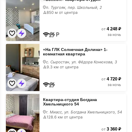
квартира-
студия
п. Тургояк, пер. Школьный, 2
850 м от центра
4 248 ₽
от
за ночь
«На
«На ГЛК Солнечная Долина» 1-
ГЛК
комнатная квартира
Солнечная
Долина»
с. Сыростан, ул. Фёдора Конюхова, 3
1-
9.3 км от центра
комнатная
квартира
4 720 ₽
от
за ночь
Квартира-
Квартира-студия Богдана
студия
Хмельницкого 54
Богдана
Хмельницкого
г. Миасс, ул. Богдана Хмельницкого, 54
54
128.6 км от центра
3 360 ₽
от