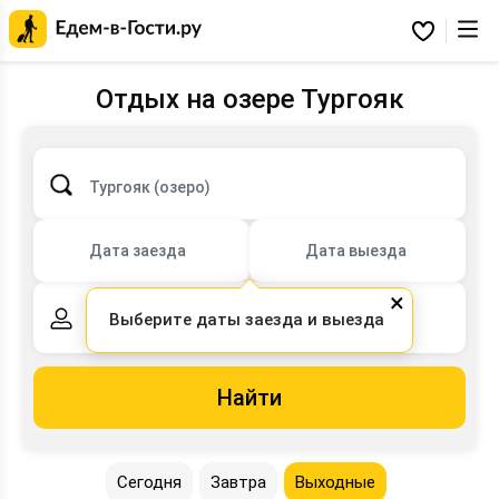
Главная
страница
Избранное
Едем-
в-
Гости.ру
Отдых на озере Тургояк
Тургояк (озеро)
Дата заезда
Дата выезда
×
Выберите даты заезда и выезда
2 взрослых,
0 детей
Найти
Сегодня
Завтра
Выходные