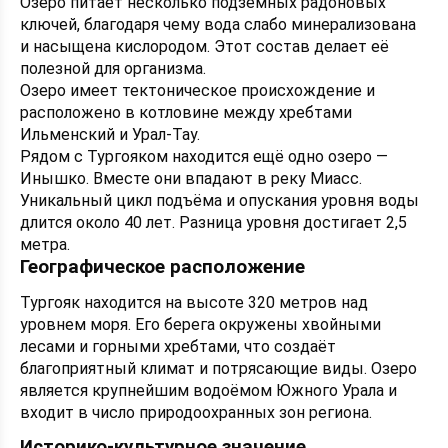
Озеро питает несколько подземных радоновых
ключей, благодаря чему вода слабо минерализована
и насыщена кислородом. Этот состав делает её
полезной для организма.
Озеро имеет тектоническое происхождение и
расположено в котловине между хребтами
Ильменский и Урал-Тау.
Рядом с Тургояком находится ещё одно озеро —
Инышко. Вместе они впадают в реку Миасс.
Уникальный цикл подъёма и опускания уровня воды
длится около 40 лет. Разница уровня достигает 2,5
метра.
Географическое расположение
Тургояк находится на высоте 320 метров над
уровнем моря. Его берега окружены хвойными
лесами и горными хребтами, что создаёт
благоприятный климат и потрясающие виды. Озеро
является крупнейшим водоёмом Южного Урала и
входит в число природоохранных зон региона.
Историко-культурное значение