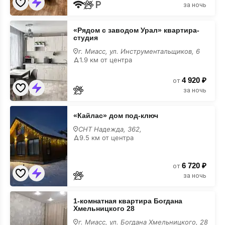
за ночь
«Рядом
«Рядом с заводом Урал» квартира-
с
студия
заводом
Урал»
г. Миасс, ул. Инструментальщиков, 6
квартира-
1.9 км от центра
студия
4 920 ₽
от
за ночь
«Кайлас»
«Кайлас» дом под-ключ
дом
под-
СНТ Надежда, 362,
ключ
9.5 км от центра
6 720 ₽
от
за ночь
1-
1-комнатная квартира Богдана
комнатная
Хмельницкого 28
квартира
Богдана
г. Миасс, ул. Богдана Хмельницкого, 28