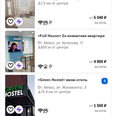
Нечётная
1.5 км от центра
4
5 040 ₽
от
за ночь
«Full
«Full House» 2х-комнатная квартира
House»
2х-
г. Миасс, ул. Колесова, 11
комнатная
850 м от центра
квартира
4 800 ₽
от
за ночь
«Green
«Green Hostel» мини-отель
Hostel»
5
мини-
г. Миасс, ул. Жуковского, 3
отель
10.4 км от центра
1 500 ₽
от
за ночь