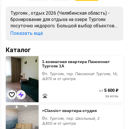
Тургояк , отдых 2026 (Челябинская область) -
бронирование для отдыха на озере Тургояк
посуточно недорого. Большой выбор объектов
для отдыха. Сравнивайте цены, читайте отзывы,
Показать ещё
смотрите фото, карту. Отдых без посредников,
предложения от хозяев. Официальный сайт.
Каталог
1-
1-комнатная квартира Пансионат
комнатная
Тургояк 1А
квартира
Пансионат
п. Тургояк, тер. Пансионат Тургояк, 1А,
Тургояк
870 м от центра
1А
5 600 ₽
от
за ночь
«Classic»
«Classic» квартира-студия
квартира-
студия
п. Тургояк, пер. Школьный, 2
850 м от центра