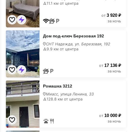
Хмельницкого
11.1 км от центра
28
3 920 ₽
от
за ночь
Дом
Дом под-ключ Березовая 192
под-
ключ
СНТ Надежда, ул. Березовая, 192
Березовая
9.9 км от центра
192
17 136 ₽
от
за ночь
Ромашка
Ромашка 3212
3212
Миасс, улица Ленина, 33
128.8 км от центра
10 000 ₽
от
за ночь