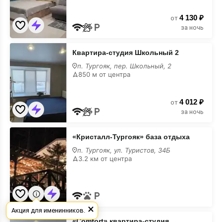
4 130 ₽
от
за ночь
Квартира-
Квартира-студия Школьный 2
студия
Школьный
п. Тургояк, пер. Школьный, 2
2
850 м от центра
4 012 ₽
от
за ночь
«Кристалл-
«Кристалл-Тургояк» база отдыха
Тургояк»
база
п. Тургояк, ул. Туристов, 34Б
отдыха
3.2 км от центра
×
Акция для именинников.
«Comfort»
«Comfort» квартира-студия