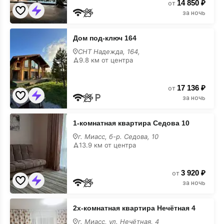
14 850 ₽
от
за ночь
Дом
Дом под-ключ 164
под-
ключ
СНТ Надежда, 164,
164
9.8 км от центра
17 136 ₽
от
за ночь
1-
1-комнатная квартира Седова 10
комнатная
квартира
г. Миасс, б-р. Седова, 10
Седова
13.9 км от центра
10
3 920 ₽
от
за ночь
2х-
2х-комнатная квартира Нечётная 4
комнатная
квартира
г. Миасс, ул. Нечётная, 4