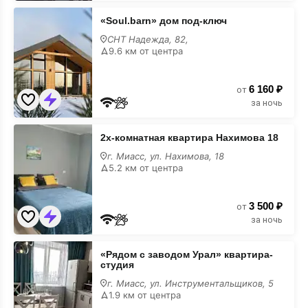
«Soul.barn»
«Soul.barn» дом под-ключ
дом
под-
СНТ Надежда, 82,
ключ
9.6 км от центра
6 160 ₽
от
за ночь
2х-
2х-комнатная квартира Нахимова 18
комнатная
квартира
г. Миасс, ул. Нахимова, 18
Нахимова
5.2 км от центра
18
3 500 ₽
от
за ночь
«Рядом
«Рядом с заводом Урал» квартира-
с
студия
заводом
Урал»
г. Миасс, ул. Инструментальщиков, 5
квартира-
1.9 км от центра
студия