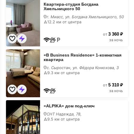
Квартира-
Квартира-студия Богдана
студия
Хмельницкого 50
Богдана
Хмельницкого
г. Миасс, ул. Богдана Хмельницкого, 50
50
12.2 км от центра
3 360 ₽
от
за ночь
«В
«В Business Residence» 1-комнатная
Business
квартира
Residence»
1-
с. Сыростан, ул. Фёдора Конюхова, 3
комнатная
9.3 км от центра
квартира
5 310 ₽
от
за ночь
«ALPIKA»
«ALPIKA» дом под-ключ
дом
под-
СНТ Надежда, 78,
ключ
9.5 км от центра