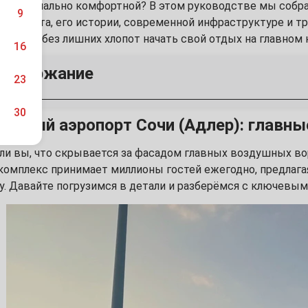
у максимально комфортной? В этом руководстве мы собр
9
аэропорта, его истории, современной инфраструктуре и 
можете без лишних хлопот начать свой отдых на главном 
16
 содержание
23
30
одный аэропорт Сочи (Адлер): главные факты
одный аэропорт Сочи (Адлер): главн
азвития главного аэропорта курорта
ы и инфраструктура аэропорта Сочи
ли вы, что скрывается за фасадом главных воздушных в
ться из аэропорта Сочи до популярных мест
комплекс принимает миллионы гостей ежегодно, предлага
сервисы для пассажиров в аэропорту
. Давайте погрузимся в детали и разберёмся с ключевым
6
е: Планирование прибытия и отправления из аэропорта С
13
20
27