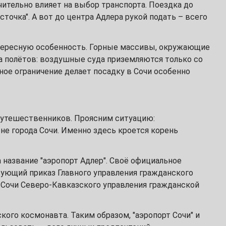
ачительно влияет на выбор транспорта. Поездка до
точка". А вот до центра Адлера рукой подать – всего
нтересную особенность. Горные массивы, окружающие
а полётов: воздушные суда приземляются только со
ное ограничение делает посадку в Сочи особенно
 путешественников. Проясним ситуацию:
е города Сочи. Именно здесь кроется корень
 название "аэропорт Адлер". Своё официальное
вующий приказ Главного управления гражданского
т Сочи Северо-Кавказского управления гражданской
кого космонавта. Таким образом, "аэропорт Сочи" и