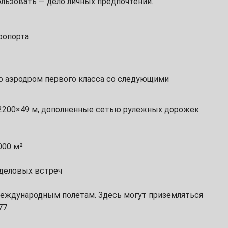
пользовать — дело личных предпочтений.
опорта:
то аэродром первого класса со следующими
 2200×49 м, дополненные сетью рулежных дорожек
000 м²
 деловых встреч
международным полетам. Здесь могут приземляться
77.