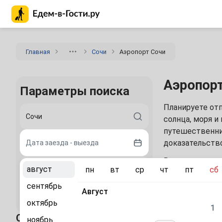
Главная страница Едем-в-Гости.ру
Главная
Сочи
Аэропорт Сочи
Аэропорт
Параметры поиска
Планируете от
солнца, моря и
путешественни
доказательств
Дата заезда - выезда
Воздушная гав
август
пн
вт
ср
чт
пт
сб
2 гостя
приземляются и
работает в реж
сентябрь
Август
Найти
еще доступнее 
октябрь
1
Что нужно зна
О городе
ноябрь