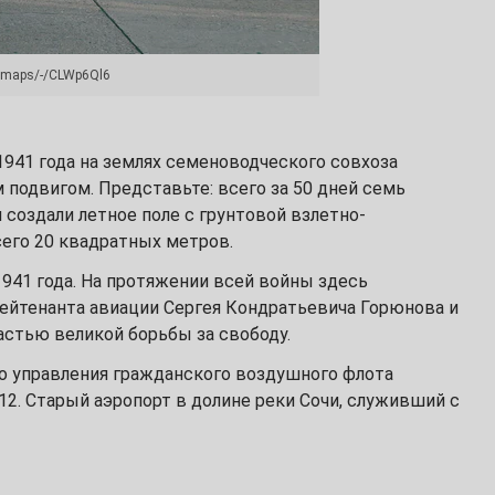
m/maps/-/CLWp6Ql6
1941 года на землях семеноводческого совхоза
подвигом. Представьте: всего за 50 дней семь
создали летное поле с грунтовой взлетно-
его 20 квадратных метров.
941 года. На протяжении всей войны здесь
лейтенанта авиации Сергея Кондратьевича Горюнова и
астью великой борьбы за свободу.
го управления гражданского воздушного флота
2. Старый аэропорт в долине реки Сочи, служивший с