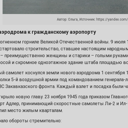
13
20
Автор: Ольга, Источник: https://yandex.co
27
 аэродрома к гражданскому аэропорту
 огненном горниле Великой Отечественной войны. 9 июля 
стартовало строительство, ставшее настоящим народным 
 – преимущественно женщины и старики – голыми руками 
4
лосой и скромное одноэтажное здание штаба площадью вс
 самолет коснулся земли нового аэродрома 1 сентября 1
11
полки 5-й воздушной армии под командованием генерала-
ВС Закавказского фронта. Каждый взлет и посадка были ч
18
крыло новую главу. 23 ноября 1945 года приказом Главно
25
рт Адлер, принимающий скоростные самолеты Ли-2 и Ил-1
упил место жилым кварталам.
рало обороты стремительно: