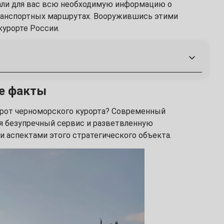
али для вас всю необходимую информацию о
транспортных маршрутах. Вооружившись этими
курорте России.
ые факты
орот черноморского курорта? Современный
я безупречный сервис и разветвленную
и аспектами этого стратегического объекта.
очи