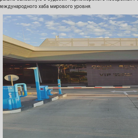
международного хаба мирового уровня.
2
9
16
23
30
6