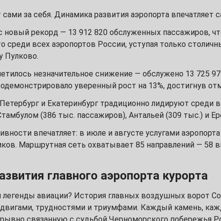
сами за себя. Динамика развития аэропорта впечатляет 
7
с новый рекорд — 13 912 820 обслуженных пассажиров, чт
14
то среди всех аэропортов России, уступая только столич
у Пулково.
21
метилось незначительное снижение — обслужено 13 725 97
одемонстрировало уверенный рост на 13%, достигнув отм
28
-Петербург и Екатеринбург традиционно лидируют среди 
тамбулом (386 тыс. пассажиров), Антальей (309 тыс.) и Ер
ивности впечатляет: в июле и августе услугами аэропорт
4
ков. Маршрутная сеть охватывает 85 направлений — 58 в
11
азвития главного аэропорта курорта
18
 легенды авиации? История главных воздушных ворот Соч
одвигами, трудностями и триумфами. Каждый камень, каж
25
зрывно связанную с судьбой Черноморского побережья Р