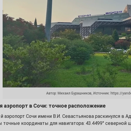
4
11
18
25
Автор: Михаил Бурашников, Источник: https://yan
1
я аэропорт в Сочи: точное расположение
8
аэропорт Сочи имени В.И. Севастьянова раскинулся в Адле
 точные координаты для навигатора: 43.4499° северной ш
15