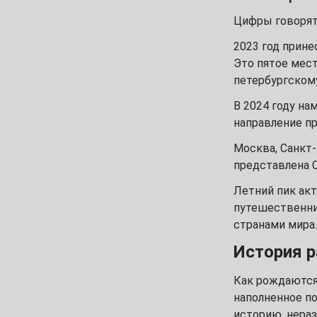
Март
Цифры говорят 
1
2
3
4
5
6
2023 год прине
8
9
10
11
12
13
Это пятое мес
петербургском
15
16
17
18
19
20
В 2024 году на
направление пр
22
23
24
25
26
27
Москва, Санкт
29
30
31
представлена С
Апрель
Летний пик акт
1
2
3
путешественни
странами мира.
5
6
7
8
9
10
История р
12
13
14
15
16
17
Как рождаются
наполненное п
19
20
21
22
23
24
историю, нера