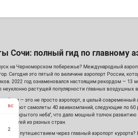
ы Сочи: полный гид по главному а
пуск на Черноморском побережье? Международный аэроп
 гор. Сегодня это пятый по величине аэропорт России, ко
ков. 2022 год ознаменовался настоящим рекордом — 13 
о неуклонно растущей популярности главных воздушных 
ань Сочи — это не просто аэропорт, а целый современный
вс
 взлетают самолеты 40 авиакомпаний, следующие по 60 р
име "открытого неба", что дало мощный толчок развитию
для гостей из разных стран.
2
ть перед путешествием через главный аэропорт курорта?