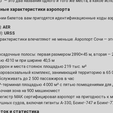
р" — это два названия одного и того же места, а какое ис
3
вные характеристики аэропорта
10
нии билетов вам пригодятся идентификационные коды аэр
):
AER
17
):
URSS
арактеристики впечатляют не меньше. Аэропорт Сочи — э
24
31
осадочные полосы: первая размером 2890×45 м, вторая —
ю 4310 м при ширине 40,5 м
ррон и места стоянок площадью 219 тыс. м²
7
эровокзальный комплекс, занимающий территорию в 65 
служивать до 2 500 пассажиров в час
14
P-терминал площадью 4 000 м² с пятью помещениями для
вочная зона на 900 машиномест
21
егистр МАК сертифицировал аэропорт на пригодность к 
шных судов, включая гиганты А-330, Боинг-747 и Боинг-7
28
ток и статистика