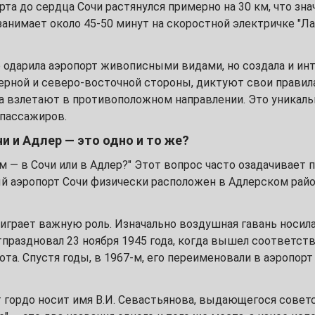
рта до сердца Сочи растянулся примерно на 30 км, что зн
занимает около 45-50 минут на скоростной электричке "Лас
22
29
 одарила аэропорт живописными видами, но создала и и
ерной и северо-восточной стороны, диктуют свои правил
а взлетают в противоположном направлении. Это уникаль
 пассажиров.
и и Адлер — это одно и то же?
6
м — в Сочи или в Адлер?" Этот вопрос часто озадачивает
13
 аэропорт Сочи физически расположен в Адлерском район
20
играет важную роль. Изначально воздушная гавань носила
праздновал 23 ноября 1945 года, когда вышел соответст
27
та. Спустя годы, в 1967-м, его переименовали в аэропор
 гордо носит имя В.И. Севастьянова, выдающегося советс