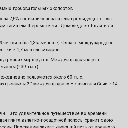
самых требовательных экспертов:
о на 7,6% превысило показатели предыдущего года.
ным гигантам Шереметьево, Домодедово, Внуково и
9 человек (на 1,3% меньше). Однако международное
етки в 1,7 млн пассажиров.
внутренних маршрутов. Международная карта
еваном (239 тыс.).
а ежедневно пользуются около 60 тыс.
нутренних и 27 международных — связывая Сочи с 14
и – это удивительное путешествие во времени,
дая плита взлетно-посадочной полосы хранит свою
оссии. Проследим захватывающий путь от военного