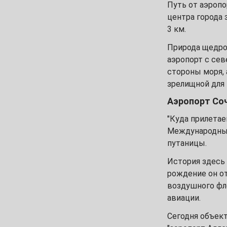
Путь от аэропо
центра города 
16
17
18
19
20
21
3 км.
23
24
25
26
27
28
Природа щедро
аэропорт с сев
30
стороны моря, 
зрелищной для
Декабрь
Аэропорт Соч
1
2
3
4
5
"Куда прилетае
7
8
9
10
11
12
Международный
путаницы.
14
15
16
17
18
19
История здесь 
рождение он от
21
22
23
24
25
26
воздушного фло
авиации.
28
29
30
31
Сегодня объект
Январь