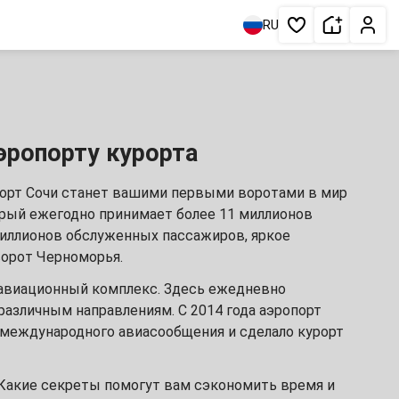
Сдать жи
Личн
RU
Избранное
эропорту курорта
орт Сочи станет вашими первыми воротами в мир
торый ежегодно принимает более 11 миллионов
миллионов обслуженных пассажиров, яркое
ворот Черноморья.
 авиационный комплекс. Здесь ежедневно
азличным направлениям. С 2014 года аэропорт
 международного авиасообщения и сделало курорт
 Какие секреты помогут вам сэкономить время и