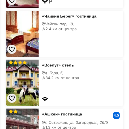
«Чайкин
«Чайкин Берег» гостиница
Берег»
гостиница
Чайкин пер, 18,
2.4 км от центра
«Вселуг»
«Вселуг» отель
отель
д. Гора, 5,
34.2 км от центра
«Ашхен»
«Ашхен» гостиница
гостиница
4.5
г. Осташков, ул. Загородная, 26/б
1.3 км от центра