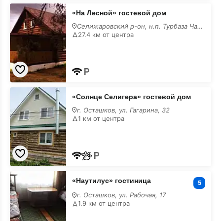
«На
«На Лесной» гостевой дом
Лесной»
гостевой
Селижаровский р-он, н.п. Турбаза Чайка, ул. Лесная, 2
дом
27.4 км от центра
«Солнце
«Солнце Селигера» гостевой дом
Селигера»
гостевой
г. Осташков, ул. Гагарина, 32
дом
1 км от центра
«Наутилус»
«Наутилус» гостиница
гостиница
5
г. Осташков, ул. Рабочая, 17
1.9 км от центра