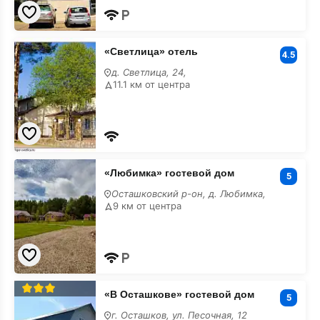
«Светлица»
«Светлица» отель
отель
4.5
д. Светлица, 24,
11.1 км от центра
«Любимка»
«Любимка» гостевой дом
гостевой
5
дом
Осташковский р-он, д. Любимка,
9 км от центра
«В
«В Осташкове» гостевой дом
Осташкове»
5
гостевой
г. Осташков, ул. Песочная, 12