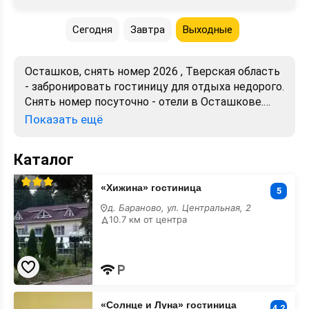
Сегодня
Завтра
Выходные
Осташков, снять номер 2026 , Тверская область
- забронировать гостиницу для отдыха недорого.
Снять номер посуточно - отели в Осташкове.
Лучшие цены, отзывы, фото, карта, телефоны,
Показать ещё
адреса. Аренда без посредников. Официальный
сайт, большой выбор.
Каталог
«Хижина»
«Хижина» гостиница
гостиница
5
д. Бараново, ул. Центральная, 2
10.7 км от центра
«Солнце
«Солнце и Луна» гостиница
и
4.2