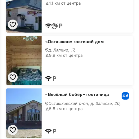
дом
1.1 км от центра
«Осташков»
«Осташков» гостевой дом
гостевой
дом
д. Ляпино, 17,
9.9 км от центра
«Весёлый
«Весёлый бобёр» гостиница
бобёр»
4.6
гостиница
Осташковский р-он, д. Залесье, 20,
5.8 км от центра