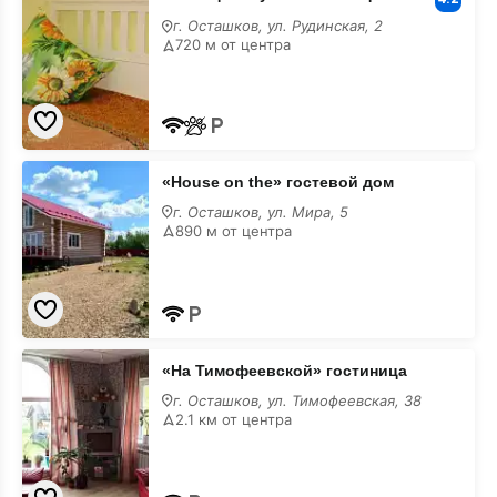
Луна»
г. Осташков, ул. Рудинская, 2
гостиница
720 м от центра
«House
«House on the» гостевой дом
on
the»
г. Осташков, ул. Мира, 5
гостевой
890 м от центра
дом
«На
«На Тимофеевской» гостиница
Тимофеевской»
гостиница
г. Осташков, ул. Тимофеевская, 38
2.1 км от центра