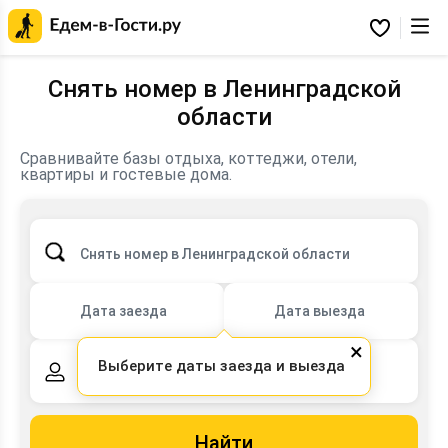
Главная
страница
Избранное
Едем-
в-
Гости.ру
Снять номер в Ленинградской
области
Сравнивайте базы отдыха, коттеджи, отели,
Планируйте поездку к Ладоге, Выборгу, Гатчине,
квартиры и гостевые дома.
Петергофу и Коробицыно.
Снять номер в Ленинградской области
Дата заезда
Дата выезда
×
Выберите даты заезда и выезда
2 взрослых,
0 детей
Найти