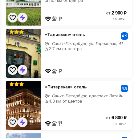
13.1 км от центра
2 900 ₽
от
за ночь
«Талисман»
«Талисман» отель
отель
4.9
г. Санкт-Петербург, ул. Гороховая, 41
2.7 км от центра
«Питерская»
«Питерская» отель
отель
4.8
г. Санкт-Петербург, проспект Литейный, 63
4.3 км от центра
6 800 ₽
от
за ночь
«Дом