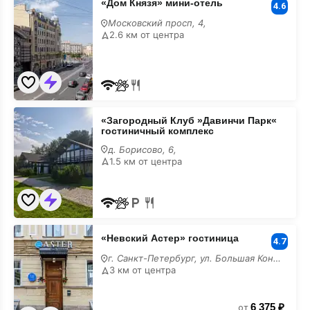
«Дом Князя» мини-отель
Князя»
4.6
мини-
Московский просп, 4,
отель
2.6 км от центра
«Загородный
«Загородный Клуб »Давинчи Парк«
Клуб
гостиничный комплекс
»Давинчи
Парк«
д. Борисово, 6,
гостиничный
1.5 км от центра
комплекс
«Невский
«Невский Астер» гостиница
Астер»
4.7
гостиница
г. Санкт-Петербург, ул. Большая Конюшенная, 25
3 км от центра
6 375 ₽
от