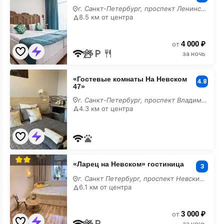
Hotel»
г. Санкт-Петербург, проспект Ленинский, 125
гостиница
8.5 км от центра
4 000 ₽
от
за ночь
«Гостевые
«Гостевые комнаты На Невском
комнаты
4.8
47»
На
Невском
г. Санкт-Петербург, проспект Владимирский, 1/47
47»
4.3 км от центра
«Ларец
«Ларец на Невском» гостиница
на
3
Невском»
г. Санкт Петербург, проспект Невский, 163
гостиница
6.1 км от центра
3 000 ₽
от
за ночь