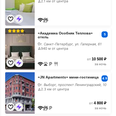
2.1 км от центра
«Академиа
«Академиа Особняк Теплова»
Особняк
5
отель
Теплова»
отель
г. Санкт-Петербург, ул. Галерная, 61
940 м от центра
10 500 ₽
от
за ночь
«JN
«JN Apartments» мини-гостиница
Apartments»
4.9
мини-
г. Выборг, проспект Ленинградский, 10
гостиница
2.3 км от центра
4 800 ₽
от
за ночь