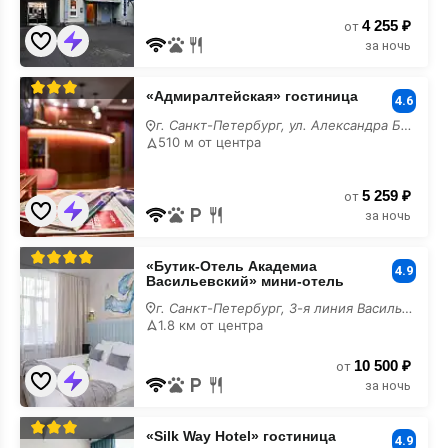
парковкой или возможностью приехать с
4 255 ₽
от
питомцем
за ночь
«Адмиралтейская»
«Адмиралтейская» гостиница
гостиница
4.6
г. Санкт-Петербург, ул. Александра Блока, 8
510 м от центра
5 259 ₽
от
за ночь
«Бутик-
«Бутик-Отель Академиа
Отель
4.9
Васильевский» мини-отель
Академиа
Васильевский»
г. Санкт-Петербург, 3-я линия Васильевского острова, 6
мини-
1.8 км от центра
отель
10 500 ₽
от
за ночь
«Silk
«Silk Way Hotel» гостиница
Way
4.9