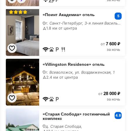
«Поинт
«Поинт Академиа» отель
Академиа»
5
отель
г. Санкт-Петербург, 3-я линия Васильевского острова, 6
1.8 км от центра
7 600 ₽
от
за ночь
«Villingston
«Villingston Residence» отель
Residence»
отель
г. Всеволожск, ул. Воздвиженская, 1
2.4 км от центра
28 000 ₽
от
за ночь
«Старая
«Старая Слобода» гостиничный
Слобода»
4.8
комплекс
гостиничный
комплекс
д. Старая Слобода,