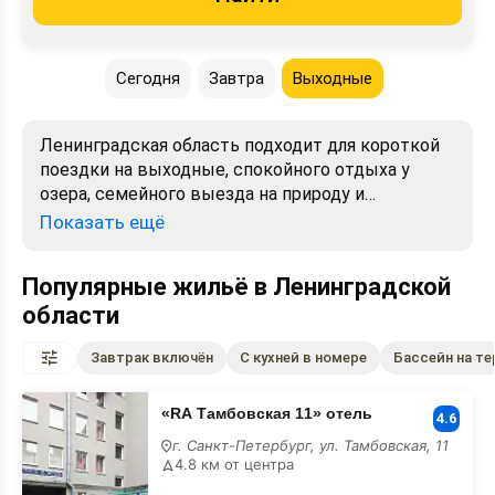
Сегодня
Завтра
Выходные
Ленинградская область подходит для короткой
поездки на выходные, спокойного отдыха у
озера, семейного выезда на природу и
маршрутов рядом с Санкт-Петербургом. Здесь
Показать ещё
можно выбрать жильё у Ладоги, Финского
залива, Вуоксы и лесных озёр, а также
Популярные жильё в Ленинградской
остановиться в Выборге, Гатчине, Петергофе,
области
Приозерске, Зеленогорске, Сестрорецке,
Коробицыно и других популярных местах. На
Завтрак включён
С кухней в номере
Бассейн на т
странице удобно сравнить базы отдыха,
коттеджи, отели, квартиры, гостевые дома и
«RA
глэмпинги по фото, отзывам, удобствам и
«RA Тамбовская 11» отель
Тамбовская
4.6
11»
расположению на карте. Подберите вариант под
г. Санкт-Петербург, ул. Тамбовская, 11
отель
свой сценарий отдыха — с баней, рыбалкой,
4.8 км от центра
бассейном, питанием, детской площадкой,