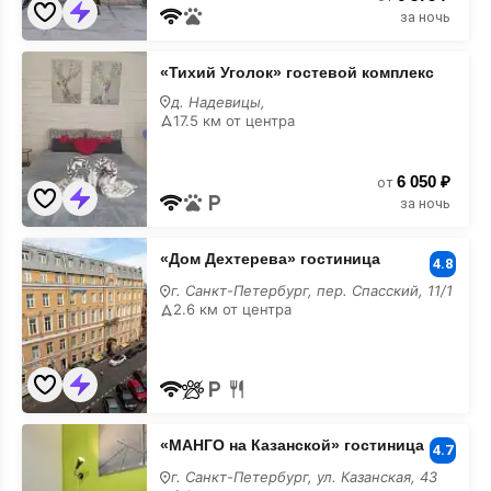
за ночь
«Тихий
«Тихий Уголок» гостевой комплекс
Уголок»
гостевой
д. Надевицы,
комплекс
17.5 км от центра
6 050 ₽
от
за ночь
«Дом
«Дом Дехтерева» гостиница
Дехтерева»
4.8
гостиница
г. Санкт-Петербург, пер. Спасский, 11/1
2.6 км от центра
«МАНГО
«МАНГО на Казанской» гостиница
на
4.7
Казанской»
г. Санкт-Петербург, ул. Казанская, 43
гостиница