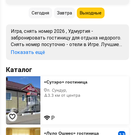
Сегодня
Завтра
Выходные
Игра, снять номер 2026 , Удмуртия -
забронировать гостиницу для отдыха недорого.
Снять номер посуточно - отели в Игре. Лучшие
цены, отзывы, фото, карта, телефоны, адреса.
Показать ещё
Аренда без посредников. Официальный сайт,
большой выбор.
Каталог
«Сутэро»
«Сутэро» гостиница
гостиница
п. Сундур,
3.3 км от центра
«Луло
«Луло Ошмес» гостиница
Ошмес»
2.3