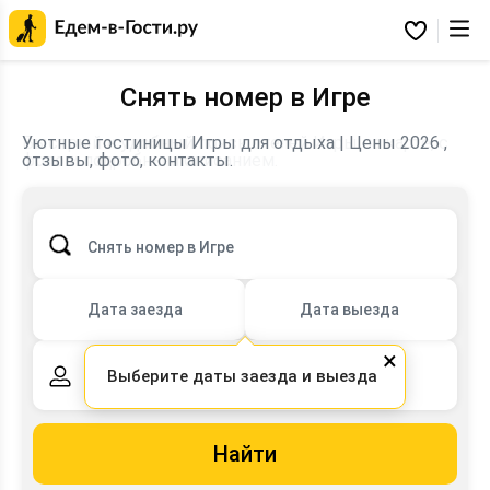
Главная
страница
Избранное
Едем-
в-
Гости.ру
Снять номер в Игре
Быстрый и удобный поиск отелей Игры на карте, с
Уютные гостиницы Игры для отдыха | Цены 2026 ,
фото и подробным описанием.
отзывы, фото, контакты.
Снять номер в Игре
Дата заезда
Дата выезда
×
Выберите даты заезда и выезда
2 взрослых,
0 детей
Найти