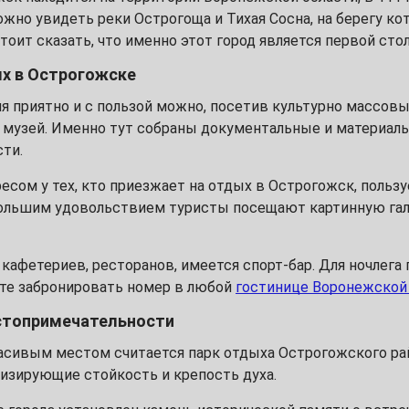
3
ожно увидеть реки Острогоща и Тихая Сосна, на берегу 
оит сказать, что именно этот город является первой сто
10
ых в Острогожске
17
я приятно и с пользой можно, посетив культурно массов
 музей. Именно тут собраны документальные и материаль
24
ти.
сом у тех, кто приезжает на отдых в Острогожск, польз
31
большим удовольствием туристы посещают картинную гал
7
 кафетериев, ресторанов, имеется спорт-бар. Для ночлега
те забронировать номер в любой
гостинице Воронежской
14
топримечательности
21
асивым местом считается парк отдыха Острогожского рай
изирующие стойкость и крепость духа.
28