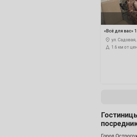
16
17
18
19
20
21
23
24
25
26
27
28
«Всё для вас» 
ул. Садовая
30
1.6 км от це
Декабрь
1
2
3
4
5
7
8
9
10
11
12
14
15
16
17
18
19
21
22
23
24
25
26
Гостиницы
28
29
30
31
посредник
Январь
Город Острогож