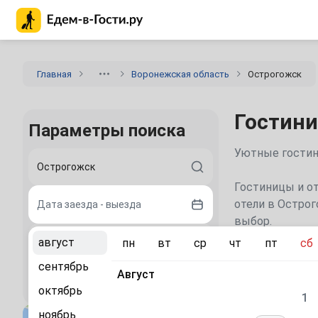
Главная страница Едем-в-Гости.ру
Главная
Воронежская область
Острогожск
Гостини
Параметры поиска
Уютные гостини
Гостиницы и от
отели в Острог
Дата заезда - выезда
выбор.
август
пн
вт
ср
чт
пт
сб
2 гостя
Каталог
сентябрь
Август
Найти
октябрь
Лучшие в
1
ноябрь