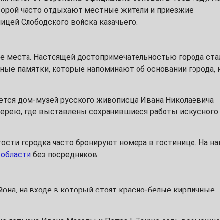
которой часто отдыхают местные жители и приезжие
лицей Слободского войска казачьего.
ые места. Настоящей достопримечательностью города ста
ные памятки, которые напоминают об основании города, 
уется дом-музей русского живописца Ивана Николаевича
ерею, где выставлены сохранившиеся работы искусного
 гости городка часто бронируют номера в гостинице. На н
 области
без посредников.
она, на входе в который стоят красно-белые кирпичные