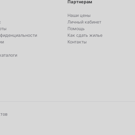
Партнерам
Наши цены
с
Личный кабинет
рты
Помощь
2
нфиденциальности
Как сдать жилье
ии
Контакты
9
каталоги
16
23
30
ктов
6