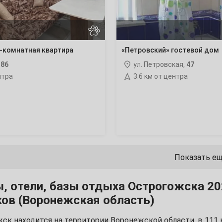
22
29
1-комнатная квартира
«Петровский» гостевой дом
,
86
ул. Петровская,
47
нтра
3.6 км от центра
6
13
20
Показать е
27
, отели, базы отдыха Острогожска 20
ов (Воронежская область)
ск находится на территории Воронежской области, в 111 к