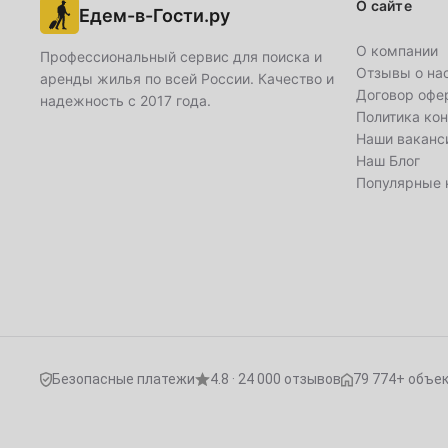
О сайте
Едем-в-Гости.ру
26
27
28
29
30
О компании
Профессиональный сервис для поиска и
Май
Отзывы о на
аренды жилья по всей России. Качество и
Договор офе
надежность с 2017 года.
1
Политика ко
Наши ваканс
3
4
5
6
7
8
Наш Блог
Популярные 
10
11
12
13
14
15
17
18
19
20
21
22
24
25
26
27
28
29
31
Июнь
Безопасные платежи
4.8 · 24 000 отзывов
79 774+ объе
1
2
3
4
5