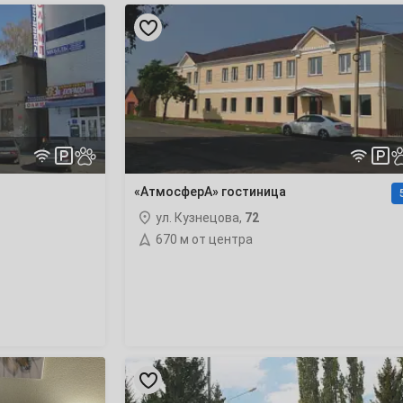
«АтмосферА»
гостиница
«АтмосферА» гостиница
ул. Кузнецова,
72
670 м от центра
«У
Автостанции»
хостел