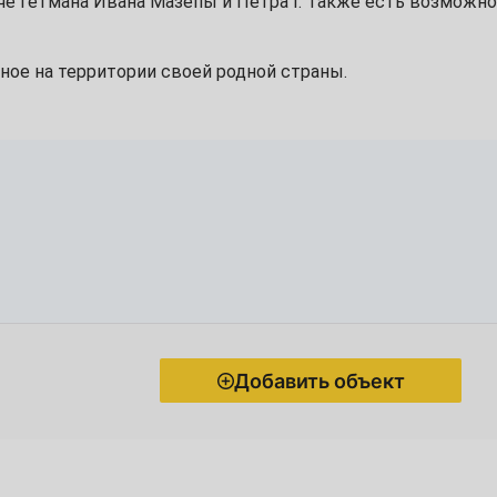
че гетмана Ивана Мазепы и Петра I. Также есть возможн
сное на территории своей родной страны.
Добавить объект