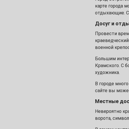
1
2
карте города м
отдыхающие. Ст
4
5
6
7
8
9
Досуг и отд
11
12
13
14
15
16
Провести врем
краеведческий
18
19
20
21
22
23
военной крепос
Большим интере
25
26
27
28
29
30
Крамского. С 
Февраль
художника.
1
2
3
4
5
6
В городе много
сайте вы може
8
9
10
11
12
13
Местные дос
15
16
17
18
19
20
Невероятно кр
ворота, символ
22
23
24
25
26
27