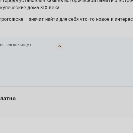
 города установлен камень исторической памяти о встре
купеческие дома XIX века.
7
рогожске – значит найти для себя что-то новое и интере
14
21
ы также ищут
28
4
платно
11
18
25