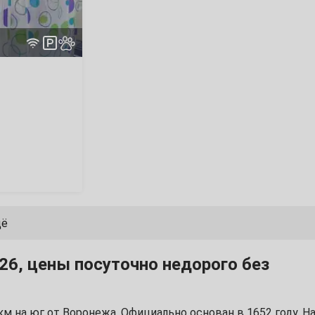
щё
26, цены посуточно недорого без
м на юг от Воронежа. Официально основан в 1652 году. Н