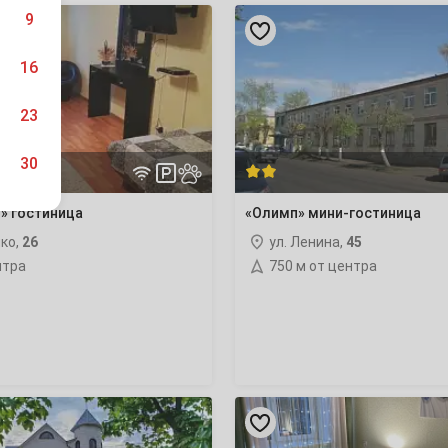
я»
«Олимп»
9
мини-
гостиница
16
23
30
» гостиница
«Олимп» мини-гостиница
нко,
26
ул. Ленина,
45
нтра
750 м от центра
6
13
20
«ДОМашний
27
УЮТ»
3х-