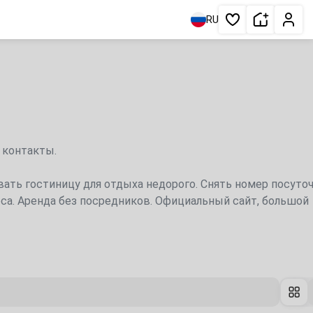
Сдать жи
Личн
RU
Избранное
 контакты.
вать гостиницу для отдыха недорого. Снять номер посуточ
еса. Аренда без посредников. Официальный сайт, большой