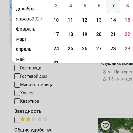
«Лушниковска
3
4
5
6
7
8
декабрь
гостиница
январь
2027
10
11
12
13
14
15
февраль
17
18
19
20
21
22
Посмотреть на карте
март
24
25
26
27
28
29
апрель
май
Тип размещения
31
«Лушниковская
Гостиница
июнь
ул. Прохоре
Сентябрь
Гостевой дом
июль
1.6 км от це
1
2
3
4
5
Мини-гостиница
август
Хостел
7
8
9
10
11
12
сентябрь
Квартира
октябрь
14
15
16
17
18
19
Звездность
ноябрь
«Замок»
21
22
23
24
25
26
мини-
декабрь
Общие удобства
гостиница