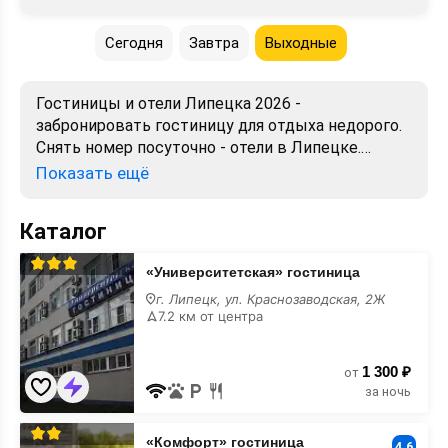
Сегодня
Завтра
Выходные
Гостиницы и отели Липецка 2026 -
забронировать гостиницу для отдыха недорого.
Снять номер посуточно - отели в Липецке.
Лучшие цены, отзывы, фото, карта, телефоны,
Показать ещё
адреса. Аренда без посредников. Официальный
сайт, большой выбор.
Каталог
«Университетская»
«Университетская» гостиница
гостиница
г. Липецк, ул. Краснозаводская, 2Ж
7.2 км от центра
1 300 ₽
от
за ночь
«Комфорт»
«Комфорт» гостиница
гостиница
4.6