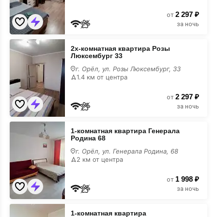
2 297 ₽
от
за ночь
2х-
2х-комнатная квартира Розы
комнатная
Люксембург 33
квартира
Розы
г. Орёл, ул. Розы Люксембург, 33
Люксембург
1.4 км от центра
33
2 297 ₽
от
за ночь
1-
1-комнатная квартира Генерала
комнатная
Родина 68
квартира
Генерала
г. Орёл, ул. Генерала Родина, 68
Родина
2 км от центра
68
1 998 ₽
от
за ночь
1-
1-комнатная квартира
комнатная