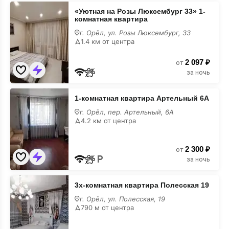
«Уютная
«Уютная на Розы Люксембург 33» 1-
на
комнатная квартира
Розы
Люксембург
г. Орёл, ул. Розы Люксембург, 33
33»
1.4 км от центра
1-
комнатная
2 097 ₽
квартира
от
за ночь
1-
1-комнатная квартира Артельный 6А
комнатная
квартира
г. Орёл, пер. Артельный, 6А
Артельный
4.2 км от центра
6А
2 300 ₽
от
за ночь
3х-
3х-комнатная квартира Полесская 19
комнатная
квартира
г. Орёл, ул. Полесская, 19
Полесская
790 м от центра
19