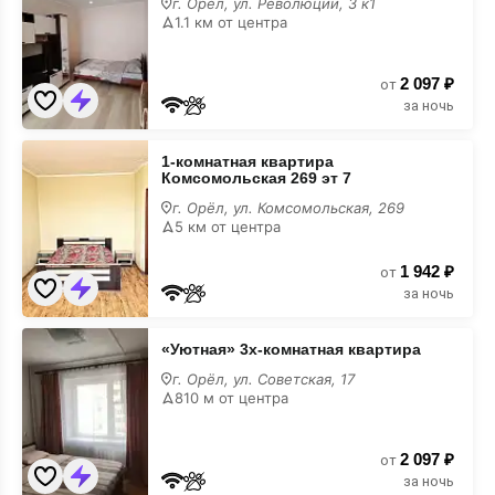
г. Орёл, ул. Революции, 3 к1
Революции
1.1 км от центра
3к1
2 097 ₽
от
за ночь
1-
1-комнатная квартира
комнатная
Комсомольская 269 эт 7
квартира
Комсомольская
г. Орёл, ул. Комсомольская, 269
269
5 км от центра
эт
7
1 942 ₽
от
за ночь
«Уютная»
«Уютная» 3х-комнатная квартира
3х-
комнатная
г. Орёл, ул. Советская, 17
квартира
810 м от центра
2 097 ₽
от
за ночь