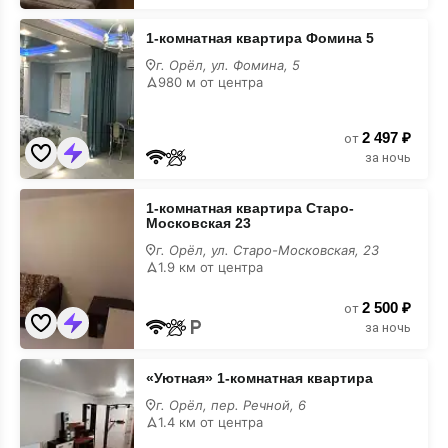
1-
1-комнатная квартира Фомина 5
комнатная
квартира
г. Орёл, ул. Фомина, 5
Фомина
980 м от центра
5
2 497 ₽
от
за ночь
1-
1-комнатная квартира Старо-
комнатная
Московская 23
квартира
Старо-
г. Орёл, ул. Старо-Московская, 23
Московская
1.9 км от центра
23
2 500 ₽
от
за ночь
«Уютная»
«Уютная» 1-комнатная квартира
1-
комнатная
г. Орёл, пер. Речной, 6
квартира
1.4 км от центра