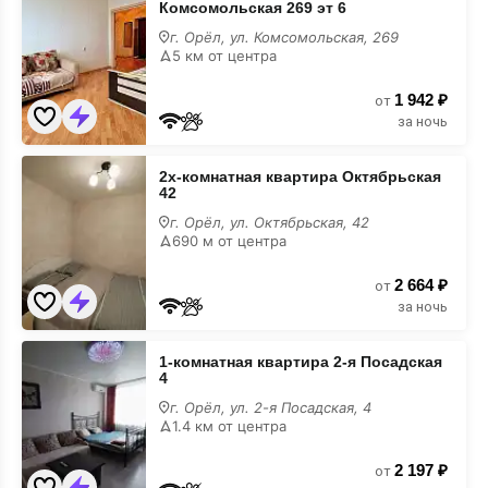
Комсомольская 269 эт 6
квартира
Комсомольская
г. Орёл, ул. Комсомольская, 269
269
5 км от центра
эт
6
1 942 ₽
от
за ночь
2х-
2х-комнатная квартира Октябрьская
комнатная
42
квартира
Октябрьская
г. Орёл, ул. Октябрьская, 42
42
690 м от центра
2 664 ₽
от
за ночь
1-
1-комнатная квартира 2-я Посадская
комнатная
4
квартира
2-
г. Орёл, ул. 2-я Посадская, 4
я
1.4 км от центра
Посадская
4
2 197 ₽
от