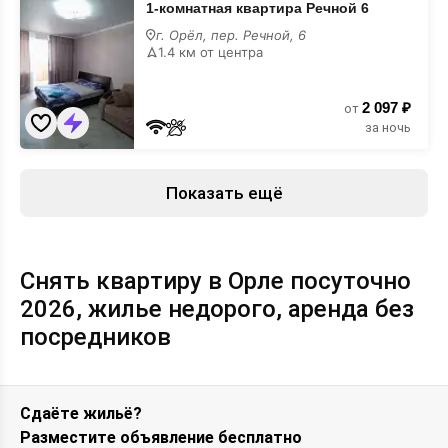
1-комнатная квартира Речной 6
комнатная
квартира
г. Орёл, пер. Речной, 6
Речной
1.4 км от центра
6
2 097 ₽
от
за ночь
Показать ещё
Снять квартиру в Орле посуточно
2026, жилье недорого, аренда без
посредников
Сдаёте жильё?
Разместите объявление бесплатно