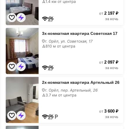
1.4 км от центра
33
2 197 ₽
от
за ночь
3х-
3х-комнатная квартира Советская 17
комнатная
квартира
г. Орёл, ул. Советская, 17
Советская
810 м от центра
17
2 097 ₽
от
за ночь
2х-
2х-комнатная квартира Артельный 26
комнатная
квартира
г. Орёл, пер. Артельный, 26
Артельный
3.7 км от центра
26
3 600 ₽
от
за ночь
1-