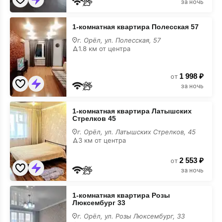
за ночь
1-
1-комнатная квартира Полесская 57
комнатная
квартира
г. Орёл, ул. Полесская, 57
Полесская
1.8 км от центра
57
1 998 ₽
от
за ночь
1-
1-комнатная квартира Латышских
комнатная
Стрелков 45
квартира
Латышских
г. Орёл, ул. Латышских Стрелков, 45
Стрелков 45
3 км от центра
2 553 ₽
от
за ночь
1-
1-комнатная квартира Розы
комнатная
Люксембург 33
квартира
Розы
г. Орёл, ул. Розы Люксембург, 33
Люксембург