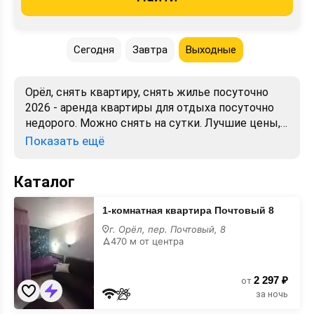
Сегодня
Завтра
Выходные
Орёл, снять квартиру, снять жилье посуточно
2026 - аренда квартиры для отдыха посуточно
недорого. Можно снять на сутки. Лучшие цены,
отзывы, фото, карта. Бронирование от хозяев и
Показать ещё
собственников без посредников.
Каталог
1-
1-комнатная квартира Почтовый 8
комнатная
квартира
г. Орёл, пер. Почтовый, 8
Почтовый
470 м от центра
8
2 297 ₽
от
за ночь