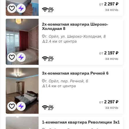
2 297 ₽
от
за ночь
2х-
2х-комнатная квартира Широко-
комнатная
Холодная 8
квартира
Широко-
г. Орёл, ул. Широко-Холодная, 8
Холодная
2.4 км от центра
8
2 197 ₽
от
за ночь
3х-
3х-комнатная квартира Речной 6
комнатная
квартира
г. Орёл, пер. Речной, 6
Речной 6
1.4 км от центра
2 297 ₽
от
за ночь
1-
1-комнатная квартира Революции 3к1
комнатная
квартира