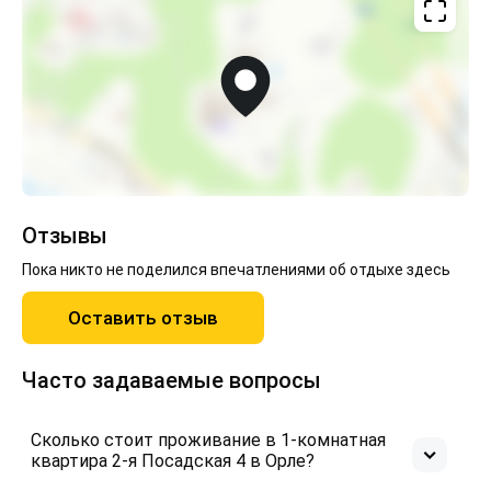
комфортного проживания!
Расчетные часы: выезд в любое удобное для вас
время до 13 часов, заезд в любое удобное для вас
время после 14.00 часов. Ранний заезд и поздний
выезд оговариваются отдельно.
Заселение по паспорту!
Спасибо что выбрали нас!!!
Отзывы
Приезжайте - мы всегда рады Вас видеть!!!
Пока никто не поделился впечатлениями об отдыхе здесь
Оставить отзыв
Часто задаваемые вопросы
Сколько стоит проживание в 1-комнатная
квартира 2-я Посадская 4 в Орле?