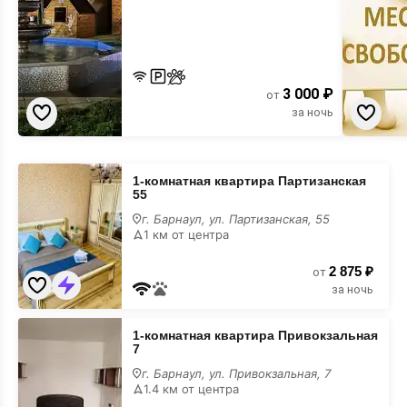
3 000 ₽
от
за ночь
1-
1-комнатная квартира Партизанская
комнатная
55
квартира
Партизанская
г. Барнаул, ул. Партизанская, 55
55
1 км от центра
с
размещением
2 875 ₽
с
от
животными
за ночь
1-
1-комнатная квартира Привокзальная
комнатная
7
квартира
Привокзальная
г. Барнаул, ул. Привокзальная, 7
7
1.4 км от центра
с