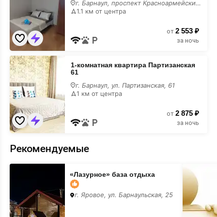
Красноармейский
г. Барнаул, проспект Красноармейский, 131
131
1.1 км от центра
с
размещением
2 553 ₽
с
от
животными
за ночь
1-
1-комнатная квартира Партизанская
комнатная
61
квартира
Партизанская
г. Барнаул, ул. Партизанская, 61
61
1 км от центра
с
размещением
2 875 ₽
с
от
животными
за ночь
Рекомендуемые
«Лазурное»
Место
«Лазурное» база отдыха
база
для
отдыха
вашего
баннера
г. Яровое, ул. Барнаульская, 25