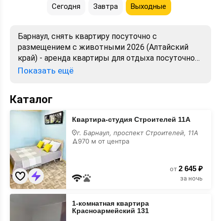
Сегодня
Завтра
Выходные
Барнаул, снять квартиру посуточно с
размещением с животными 2026 (Алтайский
край) - аренда квартиры для отдыха посуточно
недорого. Можно снять на сутки. Лучшие цены,
Показать ещё
отзывы, фото, карта. Бронирование от хозяев и
собственников без посредников.
Каталог
Квартира-
Квартира-студия Строителей 11А
студия
Строителей
г. Барнаул, проспект Строителей, 11А
11А
970 м от центра
с
размещением
с
2 645 ₽
животными
от
за ночь
1-
1-комнатная квартира
комнатная
Красноармейский 131
квартира