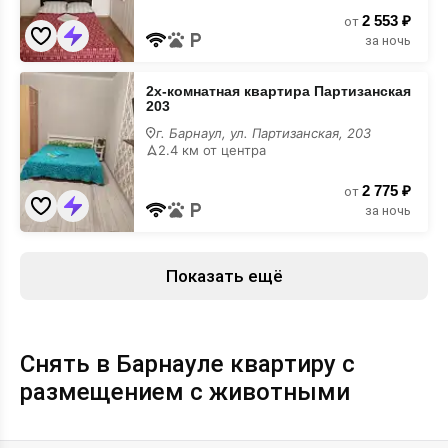
размещением
2 553 ₽
с
от
животными
за ночь
2х-
2х-комнатная квартира Партизанская
комнатная
203
квартира
Партизанская
г. Барнаул, ул. Партизанская, 203
203
2.4 км от центра
с
размещением
2 775 ₽
с
от
животными
за ночь
Показать ещё
Снять в Барнауле квартиру с
размещением с животными