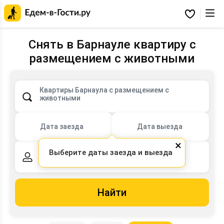
Главная
страница
Избранное
Едем-
в-
Гости.ру
Снять в Барнауле квартиру с
размещением с животными
Квартиры Барнаула с размещением с
животными
Дата заезда
Дата выезда
×
Выберите даты заезда и выезда
2 взрослых,
0 детей
Найти