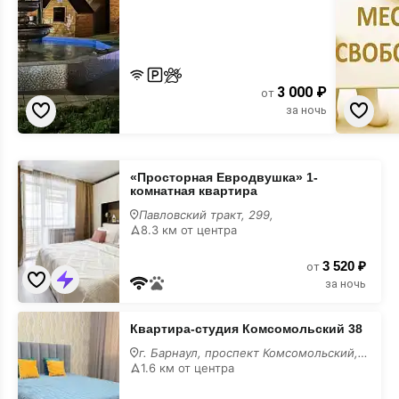
3 000 ₽
от
за ночь
«Просторная
«Просторная Евродвушка» 1-
Евродвушка»
комнатная квартира
1-
комнатная
Павловский тракт, 299,
квартира
8.3 км от центра
для
вечеринки
3 520 ₽
от
за ночь
Квартира-
Квартира-студия Комсомольский 38
студия
Комсомольский
г. Барнаул, проспект Комсомольский, 38
38
1.6 км от центра
для
вечеринки