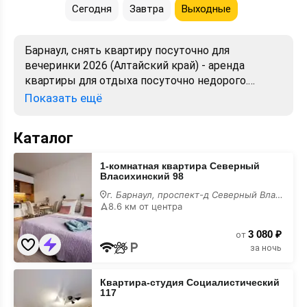
Сегодня
Завтра
Выходные
Барнаул, снять квартиру посуточно для
вечеринки 2026 (Алтайский край) - аренда
квартиры для отдыха посуточно недорого.
Можно снять на сутки. Лучшие цены, отзывы,
Показать ещё
фото, карта. Бронирование от хозяев и
собственников без посредников.
Каталог
1-
1-комнатная квартира Северный
комнатная
Власихинский 98
квартира
Северный
г. Барнаул, проспект-д Северный Власихинский, 98
Власихинский
8.6 км от центра
98
для
3 080 ₽
вечеринки
от
за ночь
Квартира-
Квартира-студия Социалистический
студия
117
Социалистический