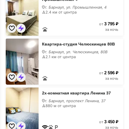
квартира
Промышленная
г. Барнаул, ул. Промышленная, 4
4
2.4 км от центра
для
вечеринки
3 795 ₽
от
за ночь
Квартира-
Квартира-студия Челюскинцев 80В
студия
Челюскинцев
г. Барнаул, ул. Челюскинцев, 80В
80В
2.1 км от центра
для
вечеринки
2 596 ₽
от
за ночь
2х-
2х-комнатная квартира Ленина 37
комнатная
квартира
г. Барнаул, проспект Ленина, 37
Ленина
880 м от центра
37
для
вечеринки
3 450 ₽
от
за ночь