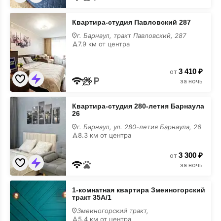
Квартира-
Квартира-студия Павловский 287
студия
Павловский
г. Барнаул, тракт Павловский, 287
287
7.9 км от центра
для
вечеринки
3 410 ₽
от
за ночь
Квартира-
Квартира-студия 280-летия Барнаула
студия
26
280-
летия
г. Барнаул, ул. 280-летия Барнаула, 26
Барнаула
8.3 км от центра
26
для
3 300 ₽
вечеринки
от
за ночь
1-
1-комнатная квартира Змеиногорский
комнатная
тракт 35А/1
квартира
Змеиногорский
Змеиногорский тракт,
тракт
5.4 км от центра