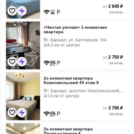
2 645 ₽
от
за ночь
«Чистая
«Чистая уютная» 1-комнатная
уютная»
квартира
1-
комнатная
г. Барнаул, ул. Балтийская, 104
квартира
8.3 км от центра
для
вечеринки
2 750 ₽
от
за ночь
2х-
2х-комнатная квартира
комнатная
Комсомольский 44 этаж 9
квартира
Комсомольский
г. Барнаул, проспект Комсомольский, 44
44
1.3 км от центра
этаж
9
3 795 ₽
для
от
вечеринки
за ночь
2х-
2х-комнатная квартира
комнатная
Промышленная 4