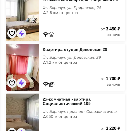
комнатная
квартира
г. Барнаул, ул. Приречная, 2А
Приречная
2.5 км от центра
2А
для
вечеринки
3 450 ₽
от
за ночь
Квартира-
Квартира-студия Деповская 29
студия
Деповская
г. Барнаул, ул. Деповская, 29
29
1.2 км от центра
для
вечеринки
1 700 ₽
от
за ночь
2х-
2х-комнатная квартира
комнатная
Социалистический 105
квартира
Социалистический
г. Барнаул, проспект Социалистический, 105
105
650 м от центра
для
вечеринки
3 220 ₽
от