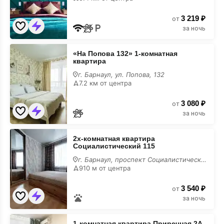
35А/1
для
3 219 ₽
вечеринки
от
за ночь
«На
«На Попова 132» 1-комнатная
Попова
квартира
132»
1-
г. Барнаул, ул. Попова, 132
комнатная
7.2 км от центра
квартира
для
3 080 ₽
вечеринки
от
за ночь
2х-
2х-комнатная квартира
комнатная
Социалистический 115
квартира
Социалистический
г. Барнаул, проспект Социалистический, 115
115
910 м от центра
для
вечеринки
3 540 ₽
от
за ночь
1-
1-комнатная квартира Приречная 2А