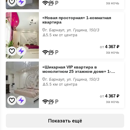
за ночь
«Новая
«Новая просторная» 1-комнатная
просторная»
квартира
1-
комнатная
г. Барнаул, ул. Гущина, 150/3
квартира
5.5 км от центра
для
вечеринки
4 367 ₽
от
за ночь
«Шикарная
«Шикарная VIP квартира в
VIP
монолитном 25 этажном доме» 1-
квартира
комнатная квартира
в
г. Барнаул, ул. Гущина, 150/3
монолитном
5.5 км от центра
25
этажном
4 367 ₽
доме»
от
1-
за ночь
комнатная
квартира
для
вечеринки
Показать ещё