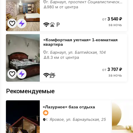
117
г. Барнаул, проспект Социалистический, 117
для
980 м от центра
вечеринки
3 540 ₽
от
за ночь
«Комфортная
«Комфортная уютная» 1-комнатная
уютная»
квартира
1-
комнатная
г. Барнаул, ул. Балтийская, 104
квартира
8.3 км от центра
для
вечеринки
3 707 ₽
от
за ночь
Рекомендуемые
«Лазурное»
Место
«Лазурное» база отдыха
база
для
отдыха
вашего
баннера
г. Яровое, ул. Барнаульская, 25