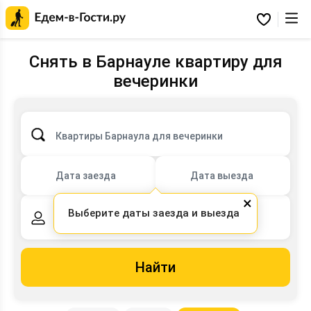
Главная
страница
Избранное
Едем-
в-
Гости.ру
Снять в Барнауле квартиру для
вечеринки
Квартиры Барнаула для вечеринки
Дата заезда
Дата выезда
×
Выберите даты заезда и выезда
2 взрослых,
0 детей
Найти