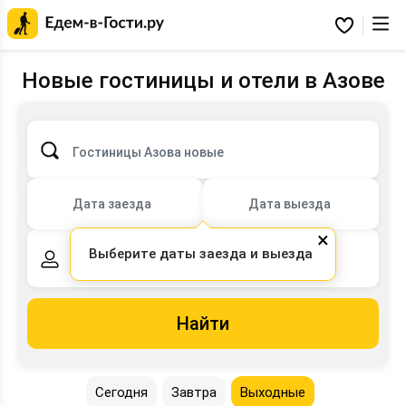
Главная
страница
Избранное
Едем-
в-
Гости.ру
Новые гостиницы и отели в Азове
Гостиницы Азова новые
Дата заезда
Дата выезда
×
Выберите даты заезда и выезда
2 взрослых,
0 детей
Найти
Сегодня
Завтра
Выходные