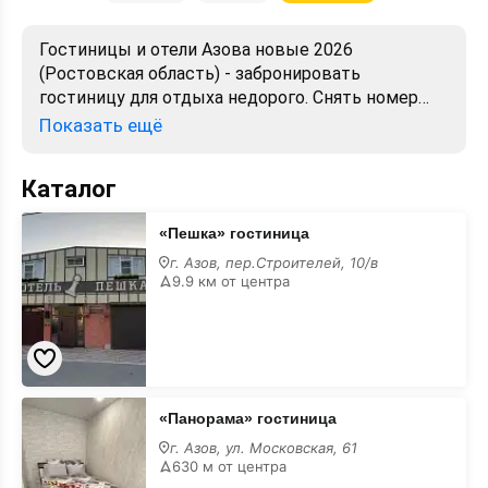
Гостиницы и отели Азова новые 2026
(Ростовская область) - забронировать
гостиницу для отдыха недорого. Снять номер
посуточно - отели в Азове. Лучшие цены,
Показать ещё
отзывы, фото, карта, телефоны, адреса. Аренда
без посредников. Официальный сайт, большой
Каталог
выбор.
«Пешка»
«Пешка» гостиница
гостиница
г. Азов, пер.Строителей, 10/в
9.9 км от центра
«Панорама»
«Панорама» гостиница
гостиница
г. Азов, ул. Московская, 61
630 м от центра