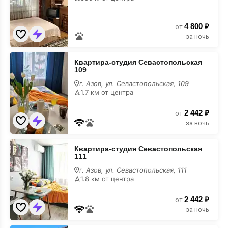
19/31
4 800 ₽
от
за ночь
Квартира-
Квартира-студия Севастопольская
студия
109
Севастопольская
109
г. Азов, ул. Севастопольская, 109
1.7 км от центра
2 442 ₽
от
за ночь
Квартира-
Квартира-студия Севастопольская
студия
111
Севастопольская
111
г. Азов, ул. Севастопольская, 111
1.8 км от центра
2 442 ₽
от
за ночь