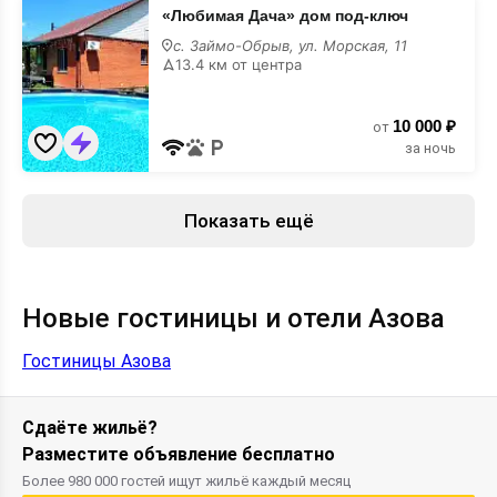
«Любимая
«Любимая Дача» дом под-ключ
Дача»
дом
с. Займо-Обрыв, ул. Морская, 11
под-
13.4 км от центра
ключ
10 000 ₽
от
за ночь
Показать ещё
Новые гостиницы и отели Азова
Гостиницы Азова
Сдаёте жильё?
Разместите объявление бесплатно
Более 980 000 гостей ищут жильё каждый месяц