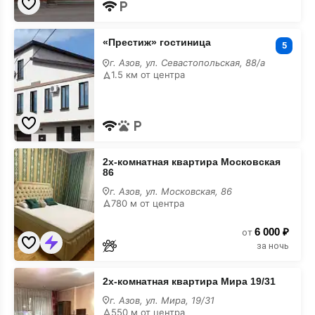
«Престиж»
«Престиж» гостиница
гостиница
5
г. Азов, ул. Севастопольская, 88/а
1.5 км от центра
2х-
2х-комнатная квартира Московская
комнатная
86
квартира
Московская
г. Азов, ул. Московская, 86
86
780 м от центра
6 000 ₽
от
за ночь
2х-
2х-комнатная квартира Мира 19/31
комнатная
квартира
г. Азов, ул. Мира, 19/31
Мира
550 м от центра