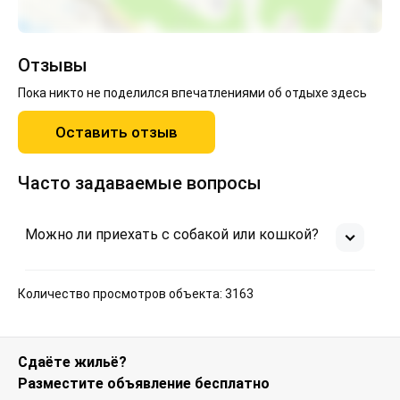
добраться в различные места Азова, в случае
необходимости вызовут такси и зарезервируют
столик в ресторане, помогут в организации
экскурсий по городу.
Отзывы
Пока никто не поделился впечатлениями об отдыхе здесь
Оставить отзыв
Часто задаваемые вопросы
Можно ли приехать с собакой или кошкой?
Количество просмотров объекта: 3163
Сдаёте жильё?
Разместите объявление бесплатно