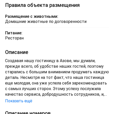
Правила объекта размещения
Размещение с животными:
Домашние животные по договоренности
Питание:
Ресторан
Описание
Создавая нашу гостиницу в Азове, мы думали,
прежде всего, об удобстве наших гостей, поэтому
старались с большим вниманием продумать каждую
деталь. Несмотря на тот факт, что наша гостиница
еще молодая, она уже успела себя зарекомендовать
с самых лучших сторон. Этому успеху послужила
качество сервиса, добродушность сотрудников, и,
конечно же, месторасположение нашей гостиницы.
Показать ещё
Гостиница находится в самом тихом районе города
Азов, недалеко от городского пляжа, исторических
Описание номеров