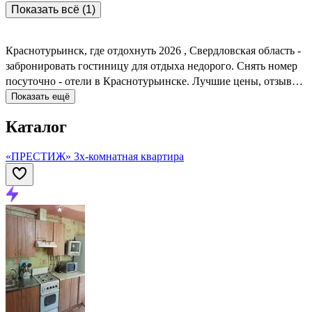
Есть почасовая оплата
Показать всё (1)
Краснотурьинск, где отдохнуть 2026 , Свердловская область -
забронировать гостиницу для отдыха недорого. Снять номер
посуточно - отели в Краснотурьинске. Лучшие цены, отзывы,
фото, карта, телефоны, адреса. Аренда без посредников.
Показать ещё
Официальный сайт, большой выбор.
Каталог
«ПРЕСТИЖ» 3х-комнатная квартира