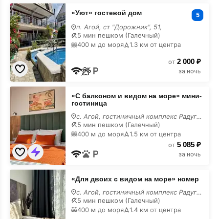
«Уют»
«Уют» гостевой дом
гостевой
5
дом
п. Агой, ст "Дорожник", 51,
5 мин пешком (Галечный)
400 м до моря
1.3 км от центра
2 000 ₽
от
за ночь
«С
«С балконом и видом на море» мини-
балконом
гостиница
и
видом
с. Агой, гостиничный комплекс Радуга, 10И,
на
5 мин пешком (Галечный)
море»
400 м до моря
1.5 км от центра
мини-
5 085 ₽
гостиница
от
за ночь
«Для
«Для двоих с видом на море» номер
двоих
с
с. Агой, гостиничный комплекс Радуга, 10Г,
видом
5 мин пешком (Галечный)
на
400 м до моря
1.4 км от центра
море»