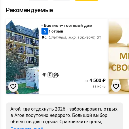
Рекомендуемые
«Бастион»
Место
«Бастион» гостевой дом
гостевой
для
дом
вашего
5
1 отзыв
баннера
с. Ольгинка, мкр. Горизонт, 31,
4 500 ₽
от
за ночь
Агой, где отдохнуть 2026 - забронировать отдых
в Агое посуточно недорого. Большой выбор
объектов для отдыха. Сравнивайте цены,
читайте отзывы, смотрите фото, карту. Отдых