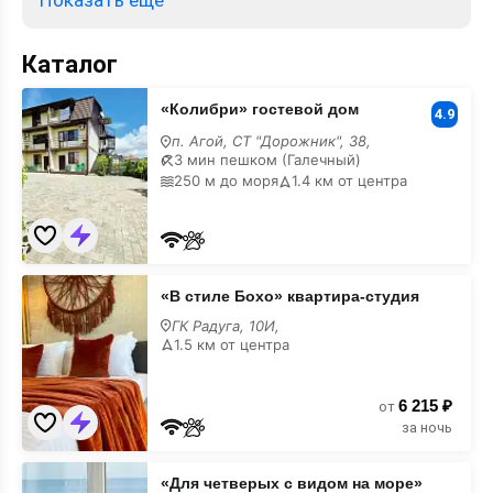
Показать ещё
без посредников, предложения от хозяев.
Официальный сайт.
Каталог
«Колибри»
«Колибри» гостевой дом
гостевой
4.9
дом
п. Агой, СТ "Дорожник", 38,
3 мин пешком (Галечный)
250 м до моря
1.4 км от центра
«В
«В стиле Бохо» квартира-студия
стиле
Бохо»
ГК Радуга, 10И,
квартира-
1.5 км от центра
студия
6 215 ₽
от
за ночь
«Для
«Для четверых с видом на море»
четверых