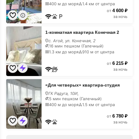
400 м до моря
1.4 км от центра
4 600 ₽
от
за ночь
1-
1-комнатная квартира Конечная 2
комнатная
квартира
с. Агой, ул. Конечная, 2
Конечная
16 мин пешком (Галечный)
2
1.3 км до моря
910 м от центра
6 215 ₽
от
за ночь
«Для
«Для четверых» квартира-студия
четверых»
квартира-
ГК Радуга, 10И,
студия
5 мин пешком (Галечный)
400 м до моря
1.5 км от центра
6 780 ₽
от
за ночь