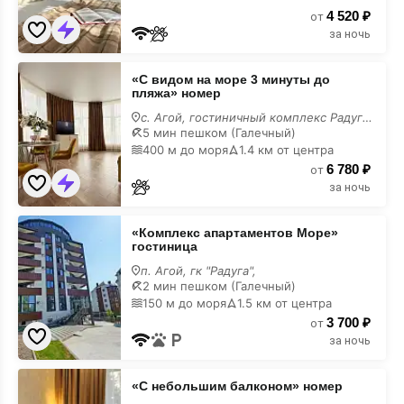
номер
4 520 ₽
от
за ночь
«С
«С видом на море 3 минуты до
видом
пляжа» номер
на
море
с. Агой, гостиничный комплекс Радуга, 10В,
3
5 мин пешком (Галечный)
минуты
400 м до моря
1.4 км от центра
до
6 780 ₽
пляжа»
от
номер
за ночь
«Комплекс
«Комплекс апартаментов Море»
апартаментов
гостиница
Море»
гостиница
п. Агой, гк "Радуга",
2 мин пешком (Галечный)
150 м до моря
1.5 км от центра
3 700 ₽
от
за ночь
«С
«С небольшим балконом» номер
небольшим