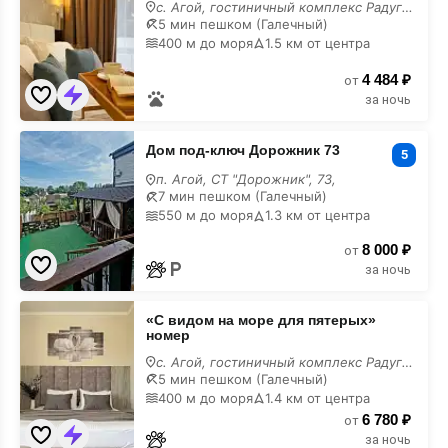
балконом»
с. Агой, гостиничный комплекс Радуга, 10И,
номер
5 мин пешком (Галечный)
400 м до моря
1.5 км от центра
4 484 ₽
от
за ночь
Дом
Дом под-ключ Дорожник 73
под-
5
ключ
п. Агой, СТ "Дорожник", 73,
Дорожник
7 мин пешком (Галечный)
73
550 м до моря
1.3 км от центра
8 000 ₽
от
за ночь
«С
«С видом на море для пятерых»
видом
номер
на
море
с. Агой, гостиничный комплекс Радуга, 10В,
для
5 мин пешком (Галечный)
пятерых»
400 м до моря
1.4 км от центра
номер
6 780 ₽
от
за ночь