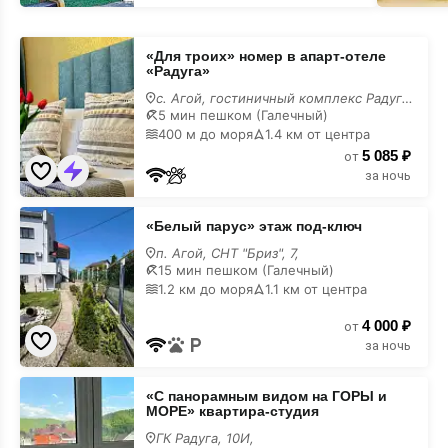
«Для
«Для троих» номер в апарт-отеле
троих»
«Радуга»
номер
в
с. Агой, гостиничный комплекс Радуга, 10Г,
апарт-
5 мин пешком (Галечный)
отеле
400 м до моря
1.4 км от центра
«Радуга»
5 085 ₽
от
за ночь
«Белый
«Белый парус» этаж под-ключ
парус»
этаж
п. Агой, СНТ "Бриз", 7,
под-
15 мин пешком (Галечный)
ключ
1.2 км до моря
1.1 км от центра
4 000 ₽
от
за ночь
«С
«С панорамным видом на ГОРЫ и
панорамным
МОРЕ» квартира-студия
видом
на
ГК Радуга, 10И,