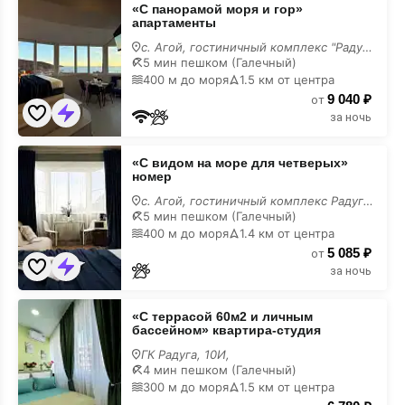
«С панорамой моря и гор»
панорамой
апартаменты
моря
и
с. Агой, гостиничный комплекс "Радуга", 10И,
гор»
5 мин пешком (Галечный)
апартаменты
400 м до моря
1.5 км от центра
9 040 ₽
от
за ночь
«С
«С видом на море для четверых»
видом
номер
на
море
с. Агой, гостиничный комплекс Радуга, 10В,
для
5 мин пешком (Галечный)
четверых»
400 м до моря
1.4 км от центра
номер
5 085 ₽
от
за ночь
«С
«С террасой 60м2 и личным
террасой
бассейном» квартира-студия
60м2
и
ГК Радуга, 10И,
личным
4 мин пешком (Галечный)
бассейном»
300 м до моря
1.5 км от центра
квартира-