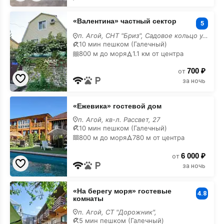
«Валентина»
«Валентина» частный сектор
частный
5
сектор
п. Агой, СНТ "Бриз", Садовое кольцо ул., 9
10 мин пешком (Галечный)
800 м до моря
1.1 км от центра
700 ₽
от
за ночь
«Ежевика»
«Ежевика» гостевой дом
гостевой
дом
п. Агой, кв-л. Рассвет, 27
10 мин пешком (Галечный)
800 м до моря
780 м от центра
6 000 ₽
от
за ночь
«На
«На берегу моря» гостевые
берегу
4.8
комнаты
моря»
гостевые
п. Агой, СТ "Дорожник",
комнаты
5 мин пешком (Галечный)