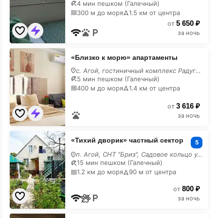
ГОРЫ
4 мин пешком (Галечный)
и
300 м до моря
1.5 км от центра
МОРЕ»
5 650 ₽
квартира-
от
студия
за ночь
«Близко
«Близко к морю» апартаменты
к
морю»
с. Агой, гостиничный комплекс Радуга, 10В,
апартаменты
5 мин пешком (Галечный)
400 м до моря
1.4 км от центра
3 616 ₽
от
за ночь
«Тихий
«Тихий дворик» частный сектор
дворик»
5
частный
п. Агой, СНТ "Бриз", Садовое кольцо ул., 13
сектор
15 мин пешком (Галечный)
1.2 км до моря
90 м от центра
800 ₽
от
за ночь
«С