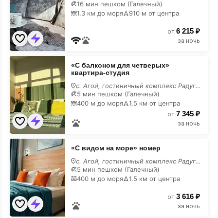
Конечная
16 мин пешком (Галечный)
2
1.3 км до моря
910 м от центра
эт
3
6 215 ₽
от
за ночь
«С
«С балконом для четверых»
балконом
квартира-студия
для
четверых»
с. Агой, гостиничный комплекс Радуга, 10И,
квартира-
5 мин пешком (Галечный)
студия
400 м до моря
1.5 км от центра
7 345 ₽
от
за ночь
«С
«С видом на море» номер
видом
на
с. Агой, гостиничный комплекс Радуга, 10И,
море»
5 мин пешком (Галечный)
номер
400 м до моря
1.5 км от центра
3 616 ₽
от
за ночь