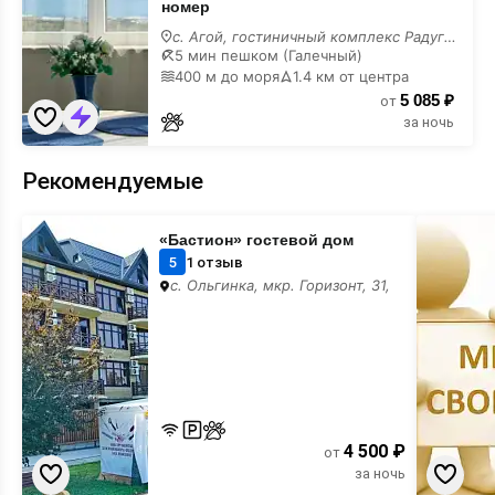
номер
с
видом
с. Агой, гостиничный комплекс Радуга, 10В,
на
5 мин пешком (Галечный)
море»
400 м до моря
1.4 км от центра
номер
5 085 ₽
от
за ночь
Рекомендуемые
«Бастион»
Место
«Бастион» гостевой дом
гостевой
для
дом
вашего
5
1 отзыв
баннера
с. Ольгинка, мкр. Горизонт, 31,
4 500 ₽
от
за ночь