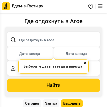
Главная
страница
Избранное
Едем-
в-
Гости.ру
Где отдохнуть в Агое
Где отдохнуть в Агое
Дата заезда
Дата выезда
×
Выберите даты заезда и выезда
2 взрослых,
0 детей
Найти
Сегодня
Завтра
Выходные