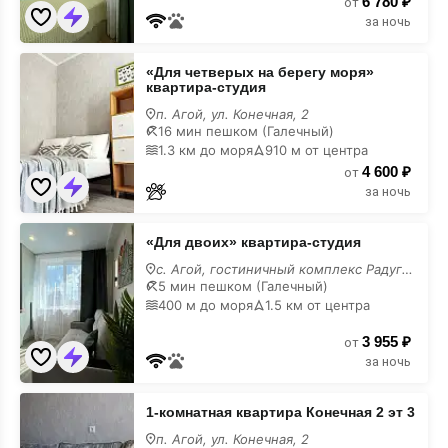
6 780 ₽
студия
от
за ночь
«Для
«Для четверых на берегу моря»
четверых
квартира-студия
на
берегу
п. Агой, ул. Конечная, 2
моря»
16 мин пешком (Галечный)
квартира-
1.3 км до моря
910 м от центра
студия
4 600 ₽
от
за ночь
«Для
«Для двоих» квартира-студия
двоих»
квартира-
с. Агой, гостиничный комплекс Радуга, 10И,
студия
5 мин пешком (Галечный)
400 м до моря
1.5 км от центра
3 955 ₽
от
за ночь
1-
1-комнатная квартира Конечная 2 эт 3
комнатная
квартира
п. Агой, ул. Конечная, 2