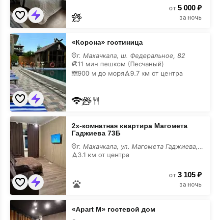
недорого
5 000 ₽
от
за ночь
«Корона»
«Корона» гостиница
гостиница
недорого
г. Махачкала, ш. Федеральное, 82
11 мин пешком (Песчаный)
900 м до моря
9.7 км от центра
2х-
2х-комнатная квартира Магомета
комнатная
Гаджиева 73Б
квартира
Магомета
г. Махачкала, ул. Магомета Гаджиева, 73Б
Гаджиева
3.1 км от центра
73Б
недорого
3 105 ₽
от
за ночь
«Apart
«Apart M» гостевой дом
M»
гостевой