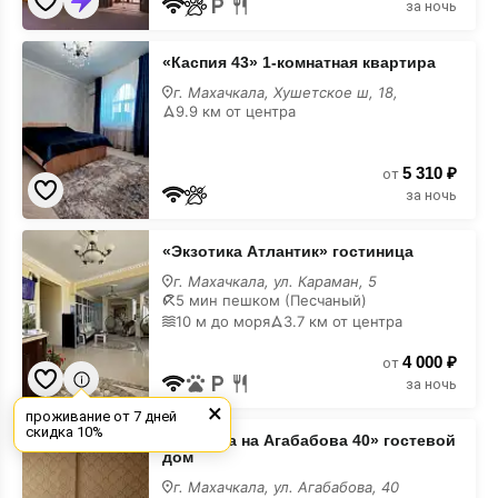
за ночь
«Каспия
«Каспия 43» 1-комнатная квартира
43»
1-
г. Махачкала, Хушетское ш, 18,
комнатная
9.9 км от центра
квартира
недорого
5 310 ₽
от
за ночь
«Экзотика
«Экзотика Атлантик» гостиница
Атлантик»
гостиница
г. Махачкала, ул. Караман, 5
недорого
5 мин пешком (Песчаный)
10 м до моря
3.7 км от центра
4 000 ₽
от
за ночь
×
проживание от 7 дней
«Эленика
скидка 10%
«Эленика на Агабабова 40» гостевой
на
дом
Агабабова
40»
г. Махачкала, ул. Агабабова, 40