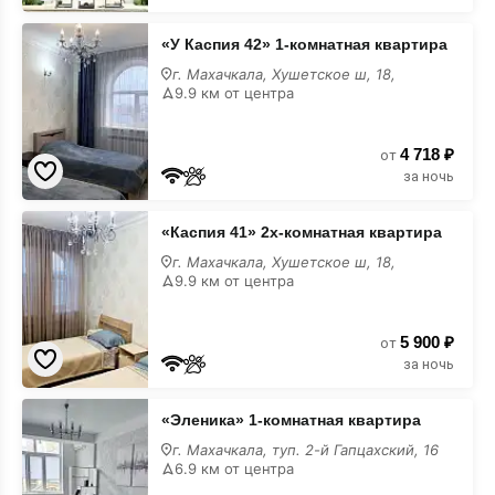
«У
«У Каспия 42» 1-комнатная квартира
Каспия
42»
г. Махачкала, Хушетское ш, 18,
1-
9.9 км от центра
комнатная
квартира
недорого
4 718 ₽
от
за ночь
«Каспия
«Каспия 41» 2х-комнатная квартира
41»
2х-
г. Махачкала, Хушетское ш, 18,
комнатная
9.9 км от центра
квартира
недорого
5 900 ₽
от
за ночь
«Эленика»
«Эленика» 1-комнатная квартира
1-
комнатная
г. Махачкала, туп. 2-й Гапцахский, 16
квартира
6.9 км от центра
недорого