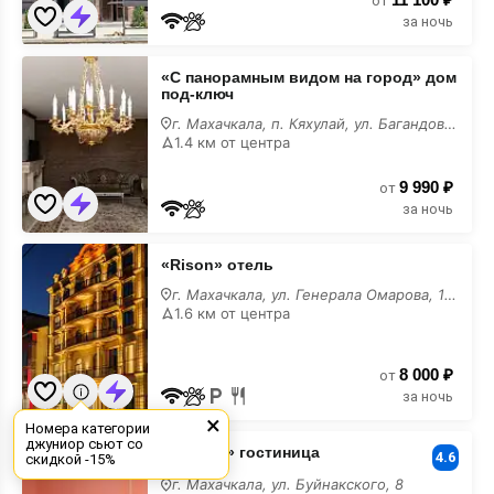
недорого
от
за ночь
«С
«С панорамным видом на город» дом
панорамным
под-ключ
видом
на
г. Махачкала, п. Кяхулай, ул. Багандова, 78В
город»
1.4 км от центра
дом
под-
9 990 ₽
ключ
от
недорого
за ночь
«Rison»
«Rison» отель
отель
недорого
г. Махачкала, ул. Генерала Омарова, 13А
1.6 км от центра
8 000 ₽
от
за ночь
×
Номера категории
«Каспий»
джуниор сьют со
«Каспий» гостиница
гостиница
4.6
скидкой -15%
недорого
г. Махачкала, ул. Буйнакского, 8