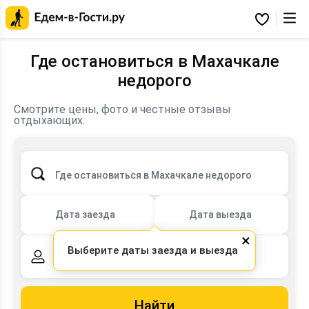
Главная
страница
Избранное
Едем-
в-
Гости.ру
Где остановиться в Махачкале
недорого
Смотрите цены, фото и честные отзывы
Подбирайте вариант для семьи, пары или компании
отдыхающих.
друзей.
Где остановиться в Махачкале недорого
Дата заезда
Дата выезда
×
Выберите даты заезда и выезда
2 взрослых,
0 детей
Найти