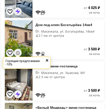
4 025 ₽
от
за ночь
Дом
Дом под-ключ Богатырёва 14кв4
под-
ключ
г. Махачкала, ул. Богатырёва, 14кв4
Богатырёва
2.1 км от центра
14кв4
недорого
3 500 ₽
от
за ночь
×
Горящее предложение:
«Аниш»
-10%
«Аниш» мини-гостиница
мини-
гостиница
г. Махачкала, ул. Ушакова, 6И
недорого
2.5 км от центра
3 500 ₽
от
за ночь
«Белый
«Белый Медведь» мини-гостиница
Медведь»