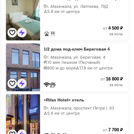
мини-
г. Махачкала, ул. Лаптиева, 79Д
гостиница
5.8 км от центра
недорого
4 500 ₽
от
за ночь
1/2
1/2 дома под-ключ Береговая 4
дома
под-
г. Махачкала, ул. Береговая, 4
ключ
10 мин пешком (Песчаный)
Береговая
800 м до моря
17.8 км от центра
4
недорого
16 800 ₽
от
за ночь
«Rilas
«Rilas Hotel» отель
Hotel»
отель
г. Махачкала, проспект Петра I, 93
недорого
5.6 км от центра
7 700 ₽
от