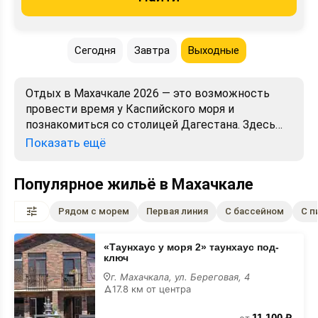
Сегодня
Завтра
Выходные
Отдых в Махачкале 2026 — это возможность
провести время у Каспийского моря и
познакомиться со столицей Дагестана. Здесь
можно выбрать жильё для пляжной поездки,
Показать ещё
прогулок по городу, семейного отдыха или
короткой остановки в пути.
Популярное жильё в Махачкале
На странице представлены варианты
размещения с ценами, фото, отзывами,
Pядом с морем
Первая линия
С бассейном
С п
условиями проживания и расположением на
карте. Сравнивайте подходящие варианты и
«Таунхаус
«Таунхаус у моря 2» таунхаус под-
бронируйте жильё в Махачкале напрямую без
у
ключ
моря
посредников.
2»
г. Махачкала, ул. Береговая, 4
таунхаус
17.8 км от центра
под-
ключ
11 100 ₽