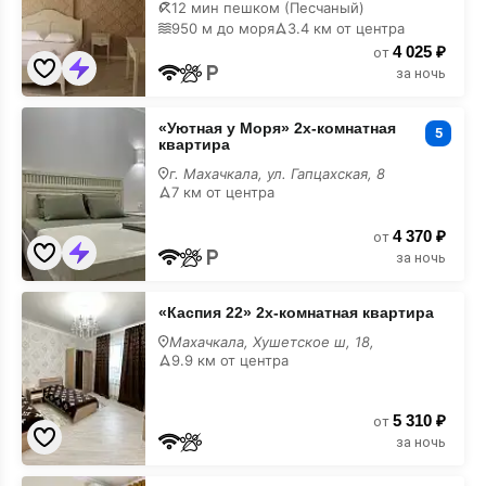
гостевой
12 мин пешком (Песчаный)
дом
950 м до моря
3.4 км от центра
недорого
4 025 ₽
от
за ночь
«Уютная
«Уютная у Моря» 2х-комнатная
у
5
квартира
Моря»
2х-
г. Махачкала, ул. Гапцахская, 8
комнатная
7 км от центра
квартира
недорого
4 370 ₽
от
за ночь
«Каспия
«Каспия 22» 2х-комнатная квартира
22»
2х-
Махачкала, Хушетское ш, 18,
комнатная
9.9 км от центра
квартира
недорого
5 310 ₽
от
за ночь
«Журавли»