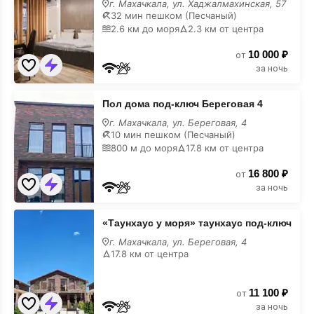
г. Махачкала, ул. Хаджалмахинская, 57
дом
32 мин пешком (Песчаный)
недорого
2.6 км до моря
2.3 км от центра
10 000 ₽
от
за ночь
Пол
Пол дома под-ключ Береговая 4
дома
под-
г. Махачкала, ул. Береговая, 4
ключ
10 мин пешком (Песчаный)
Береговая
800 м до моря
17.8 км от центра
4
недорого
16 800 ₽
от
за ночь
«Таунхаус
«Таунхаус у моря» таунхаус под-ключ
у
моря»
г. Махачкала, ул. Береговая, 4
таунхаус
17.8 км от центра
под-
ключ
недорого
11 100 ₽
от
за ночь