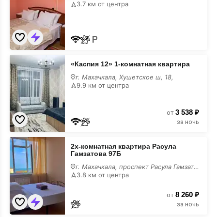
3.7 км от центра
«Каспия
«Каспия 12» 1-комнатная квартира
12»
1-
г. Махачкала, Хушетское ш, 18,
комнатная
9.9 км от центра
квартира
недорого
3 538 ₽
от
за ночь
2х-
2х-комнатная квартира Расула
комнатная
Гамзатова 97Б
квартира
Расула
г. Махачкала, проспект Расула Гамзатова, 97Б
Гамзатова
3.8 км от центра
97Б
недорого
8 260 ₽
от
за ночь