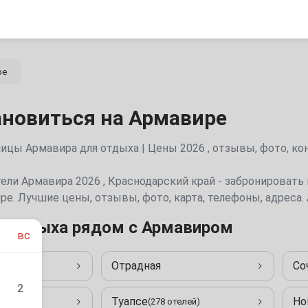
ре
ановиться на Армавире
цы Армавира для отдыха | Цены 2026 , отзывы, фото, ко
ели Армавира 2026 , Краснодарский край - забронировать 
ре. Лучшие цены, отзывы, фото, карта, телефоны, адреса
я отдыха рядом с Армавиром
вс
Отрадная
Со
6 отелей)
2
Туапсе
Но
8 отелей)
(278 отелей)