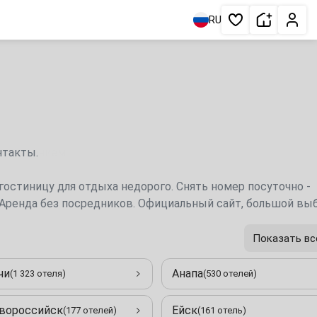
Сдать жи
Личн
RU
Избранное
нтакты.
гостиницу для отдыха недорого. Снять номер посуточно -
. Аренда без посредников. Официальный сайт, большой выб
Показать вс
чи
Анапа
(1 323 отеля)
(530 отелей)
вороссийск
Ейск
(177 отелей)
(161 отель)