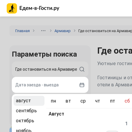
Главная страница Едем-в-Гости.ру
Главная
Армавир
Где остановиться на Армави
Где ост
Параметры поиска
Уютные гостини
Гостиницы и от
отели в Армави
Дата заезда - выезда
Места дл
август
пн
вт
ср
чт
пт
сб
2 гостя
сентябрь
Краснодар
Август
(31
Найти
октябрь
1
Геленджик
(65
ноябрь