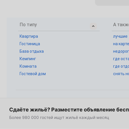
1
2
4
5
6
7
8
9
По типу
А такж
11
12
13
14
15
16
Квартира
лучшие
Гостиница
на карт
18
19
20
21
22
23
База отдыха
недорог
Кемпинг
где ост
25
26
27
28
29
30
Комната
где отд
Февраль
Гостевой дом
снять н
1
2
3
4
5
6
8
9
10
11
12
13
15
16
17
18
19
20
Сдаёте жильё? Разместите объявление бес
Более 980 000 гостей ищут жильё каждый месяц
22
23
24
25
26
27