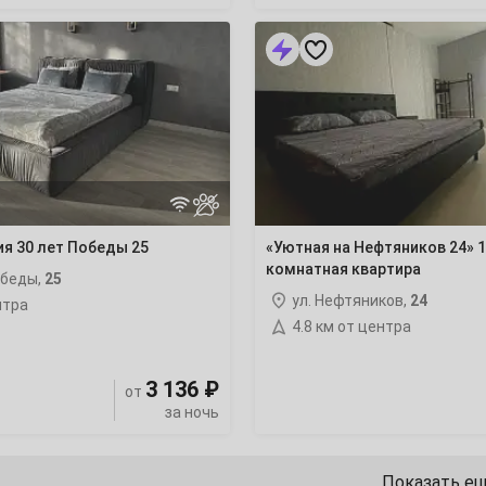
«Уютная
22
на
Нефтяников
24»
29
1-
комнатная
квартира
6
я 30 лет Победы 25
«Уютная на Нефтяников 24» 1
комнатная квартира
13
обеды,
25
ул. Нефтяников,
24
нтра
20
4.8 км от центра
27
3 136 ₽
от
за ночь
Показать е