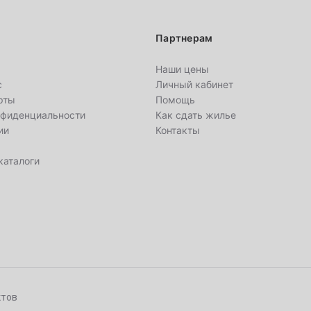
7
Партнерам
14
Наши цены
с
Личный кабинет
21
рты
Помощь
нфиденциальности
Как сдать жилье
28
ии
Контакты
каталоги
4
11
18
ктов
25