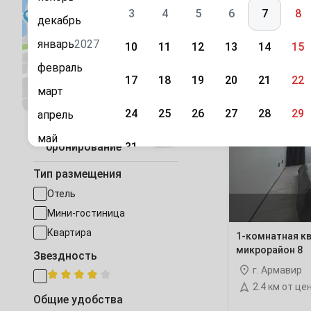
3
4
5
6
7
8
декабрь
Каталог
Темрюкский 
январь
2027
10
11
12
13
14
15
Горячий Клю
Всё, что 
февраль
17
18
19
20
21
22
Посмотреть на карте
март
1-
Тихорецк
(27 
комнатная
24
25
26
27
28
29
апрель
квартира
Быстрое
8-
Калининская 
май
31
бронирование
й
микрорайон
июнь
Сентябрь
8
Абинский ра
Тип размещения
июль
1
2
3
4
5
Отель
август
Ачуево
Мини-гостиница
7
8
9
10
11
12
сентябрь
Квартира
1-комнатная кв
Варениковск
микрорайон 8
Звездность
октябрь
14
15
16
17
18
19
г. Армавир
ноябрь
Каневская
(4 
2.4 км от це
21
22
23
24
25
26
Общие удобства
декабрь