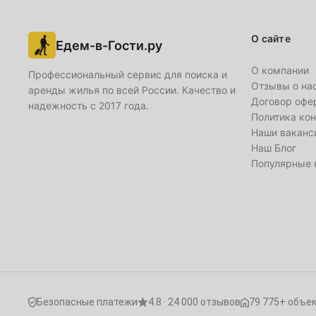
Март
1
2
3
4
5
6
О сайте
Едем-в-Гости.ру
8
9
10
11
12
13
О компании
Профессиональный сервис для поиска и
Отзывы о на
аренды жилья по всей России. Качество и
15
16
17
18
19
20
Договор офе
надежность с 2017 года.
Политика ко
22
23
24
25
26
27
Наши ваканс
Наш Блог
29
30
31
Популярные 
Апрель
1
2
3
5
6
7
8
9
10
12
13
14
15
16
17
Безопасные платежи
4.8 · 24 000 отзывов
79 775+ объе
19
20
21
22
23
24