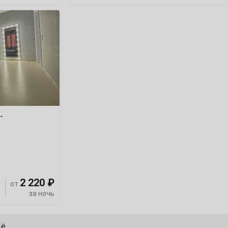
-
2 220 ₽
от
за ночь
щё