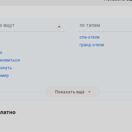
3
10
е ищут
по типам
17
спа-отели
е
гранд-отели
24
о
ановиться
31
охнуть
омер
7
Показать ещё
14
21
платно
28