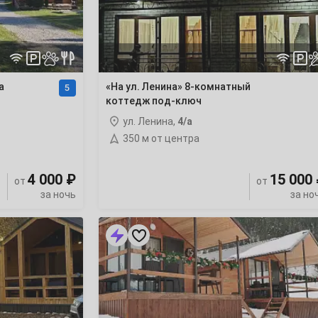
коттедж
под-
ключ
а
«На ул. Ленина» 8-комнатный
5
коттедж под-ключ
ул. Ленина,
4/а
350 м от центра
4 000 ₽
15 000
от
от
за ночь
за но
«Arkhyz
Family
Lodge»
база
отдыха