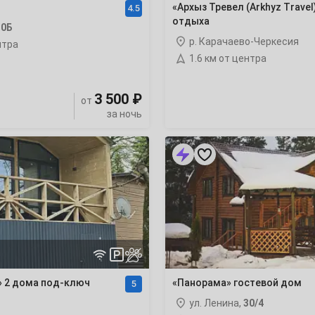
«Архыз Тревел (Arkhyz Travel
4.5
отдыха
30Б
р. Карачаево-Черкесия
нтра
1.6 км от центра
2
3 500 ₽
от
9
за ночь
16
«Панорама»
гостевой
дом
23
30
» 2 дома под-ключ
«Панорама» гостевой дом
5
6
ул. Ленина,
30/4