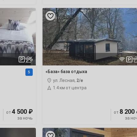
«База»
база
отдыха
«База» база отдыха
5
ул. Лесная,
2/е
1.4 км от центра
4 500 ₽
8 200
от
от
за ночь
за но
«Адами»
база