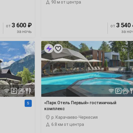
90 м от центра
3 600 ₽
3 540
от
от
за ночь
за но
«Парк
Отель
Первый»
гостиничный
комплекс
«Парк Отель Первый» гостиничный
5
комплекс
р. Карачаево-Черкесия
6.8 км от центра