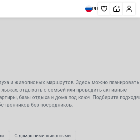
Сдать жи
Личн
RU
Избранное
здуха и живописных маршрутов. Здесь можно планировать
 на лыжах, отдыхать с семьёй или проводить активные
артиры, базы отдыха и дома под ключ. Подберите подход
бственников без посредников.
ми
С домашними животными