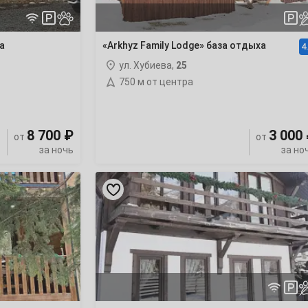
а
«Arkhyz Family Lodge» база отдыха
4
ул. Хубиева,
25
750 м от центра
8 700 ₽
3 000
от
от
за ночь
за но
«Chalet
Voyage
дом
№2»
дом
под-
ключ