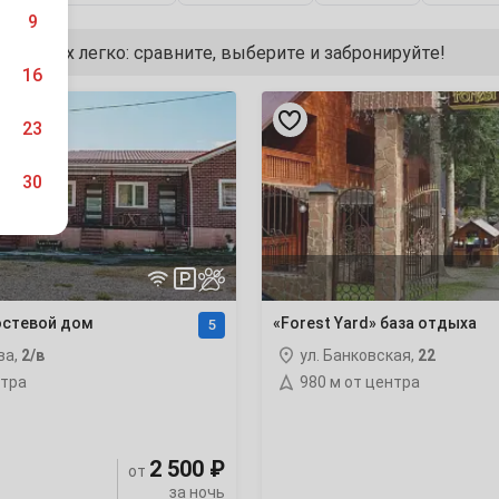
9
е отдых легко: сравните, выберите и забронируйте!
16
«Forest
Yard»
23
база
отдыха
30
6
остевой дом
«Forest Yard» база отдыха
5
ва,
2/в
ул. Банковская,
22
13
нтра
980 м от центра
20
2 500 ₽
27
от
за ночь