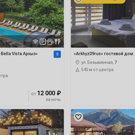
дом
22
29
Bella Vista Архыз»
«Arkhyz09rus» гостевой дом
5
6
ул. Безымянная,
7
540 м от центра
13
нтра
20
12 000 ₽
от
за ночь
27
«Сердце
Архыза»
база
отдыха