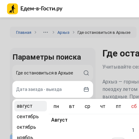
Главная страница Едем-в-Гости.ру
Главная
Архыз
Где остановиться в Архызе
Где ост
Параметры поиска
Учитывайте сез
Архыз — горны
поездку летом 
Дата заезда - выезда
выходные. При 
жильё, сравнит
август
пн
вт
ср
чт
пт
сб
2 гостя
сентябрь
Популярн
Август
Найти
октябрь
1
С питанием
ноябрь