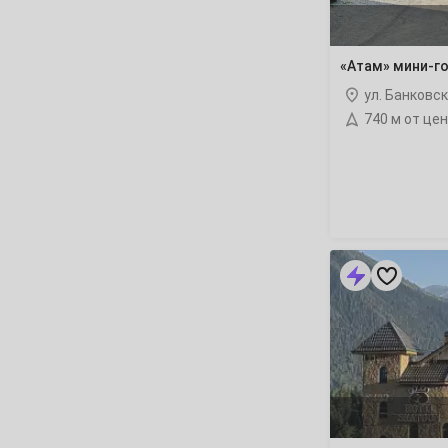
Март
1
2
3
4
5
6
«Атам» мини-г
8
9
10
11
12
13
ул. Банковс
740 м от це
15
16
17
18
19
20
22
23
24
25
26
27
29
30
31
«Шатун»
Апрель
отель
1
2
3
5
6
7
8
9
10
12
13
14
15
16
17
19
20
21
22
23
24