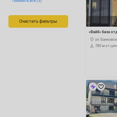
Показать всё (3)
прогулок
1
2
Катание на лыжах
4
5
6
7
8
9
Верховая езда
Очистить фильтры
11
12
13
14
15
16
«Вайб» база от
ул. Банковс
18
19
20
21
22
23
780 м от це
25
26
27
28
29
30
Февраль
1
2
3
4
5
6
«Атам»
8
9
10
11
12
13
мини-
гостиница
15
16
17
18
19
20
22
23
24
25
26
27