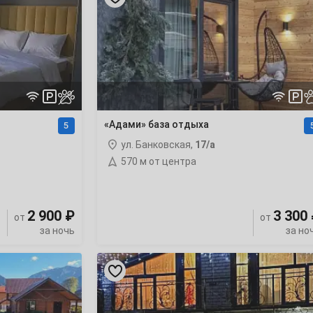
отдыха
«Адами» база отдыха
5
ул. Банковская,
17/а
570 м от центра
2 900 ₽
3 300
от
от
за ночь
за но
«На
ул.
Ленина»
8-
комнатный