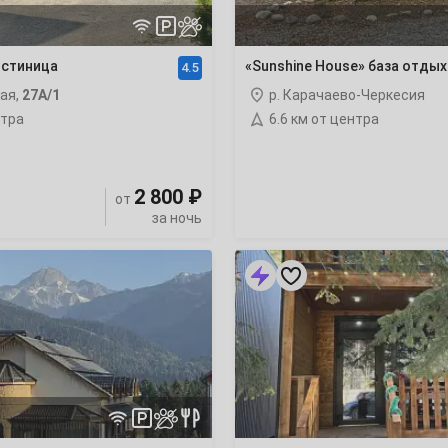
7
остиница
«Sunshine House» база отдых
4.5
14
кая,
27А/1
р. Карачаево-Черкесия
нтра
6.6 км от центра
21
28
2 800 ₽
от
за ночь
«Архыз
Тревел
4
(Arkhyz
Travel)»
база
11
отдыха
18
25