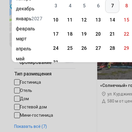
3
4
5
6
7
8
декабрь
Планируйт
январь
2027
10
11
12
13
14
15
«Солнечный»
февраль
гостевой
17
18
19
20
21
22
дом
Посмотреть на карте
март
24
25
26
27
28
29
апрель
Быстрое
май
31
бронирование
июнь
Сентябрь
Тип размещения
июль
1
2
3
4
5
Гостиница
«Солнечный» г
август
Отель
ул. Курджие
7
8
9
10
11
12
сентябрь
Дом
580 м от це
Гостевой дом
октябрь
14
15
16
17
18
19
Мини-гостиница
ноябрь
Дом под-ключ
21
22
23
24
25
26
Показать всё (7)
декабрь
База отдыха