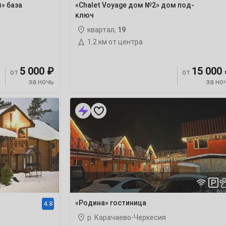
)» база
«Chalet Voyage дом №2» дом под-
ключ
квартал,
19
1.2 км от центра
5 000 ₽
15 000
от
от
за ночь
за но
«Родина»
гостиница
«Родина» гостиница
4.8
р. Карачаево-Черкесия