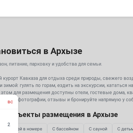
ановиться в Архызе
он, питание, парковку и удобства для семьи.
й курорт Кавказа для отдыха среди природы, свежего во
и зимой: гулять по горам, ездить на экскурсии, кататься
этом для размещения доступны отели, гостевые дома, кв
е цены, фотографии, отзывы и бронируйте напрямую у со
вс
ые объекты размещения в Архызе
2
С кухней в номере
С бассейном
С сауной
С деть