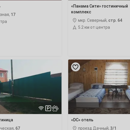
3
ь
«Панама Сити» гостиничный
комплекс
зная,
17
10
мкр. Северный,
стр. 64
нтра
5.2 км от центра
17
24
31
«DC»
отель
7
14
21
тиница
«DC» отель
28
ическая,
67
проезд Дачный,
3/1