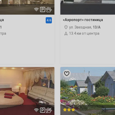
22
ца
«Аэропорт» гостиница
4.6
29
1
ул. Звездная,
13/А
нтра
13.4 км от центра
6
13
«Панама
Сити»
20
гостиничный
комплекс
27