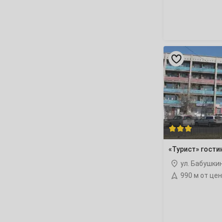
26
27
28
29
30
Май
«Турист»
1
гостиница
3
4
5
6
7
8
10
11
12
13
14
15
17
18
19
20
21
22
24
25
26
27
28
29
«Турист» гости
ул. Бабушки
31
990 м от це
Июнь
1
2
3
4
5