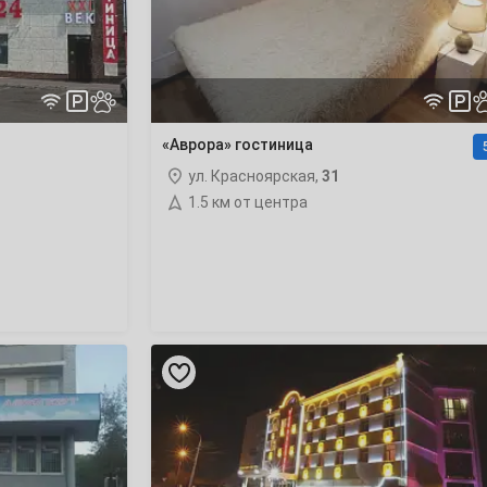
«Аврора» гостиница
ул. Красноярская,
31
1.5 км от центра
«Жемчужина
Востока»
гостиница