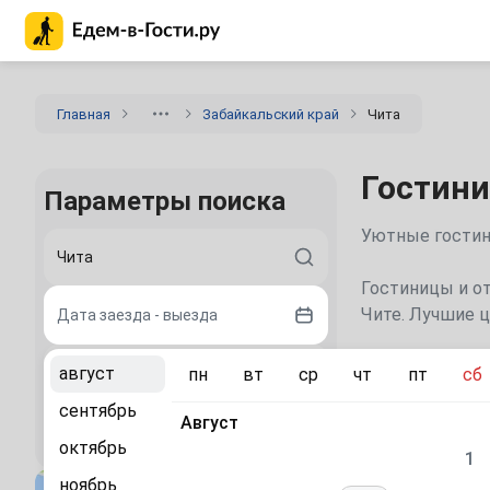
Главная страница Едем-в-Гости.ру
Главная
Забайкальский край
Чита
Гостини
Параметры поиска
Уютные гостини
Гостиницы и от
Чите. Лучшие ц
Дата заезда - выезда
Каталог
август
пн
вт
ср
чт
пт
сб
2 гостя
сентябрь
Август
Смотрите
Найти
октябрь
1
«Grand-
ноябрь