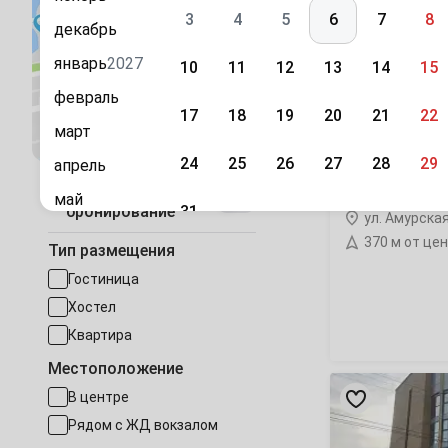
City»
3
4
5
6
7
8
гостиница
декабрь
январь
2027
10
11
12
13
14
15
февраль
17
18
19
20
21
22
Посмотреть на карте
март
24
25
26
27
28
29
апрель
«Grand-City» г
Быстрое
май
31
бронирование
ул. Амурска
июнь
370 м от це
Сентябрь
Тип размещения
июль
1
2
3
4
5
Гостиница
август
Хостел
7
8
9
10
11
12
сентябрь
Квартира
Местоположение
октябрь
14
15
16
17
18
19
«Спорт»
В центре
гостиница
ноябрь
21
22
23
24
25
26
Рядом с ЖД вокзалом
декабрь