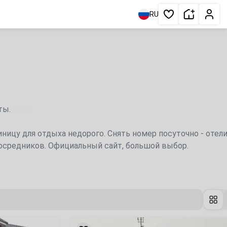
Сдать жи
Личн
RU
Избранное
ты.
иницу для отдыха недорого. Снять номер посуточно - отели
 посредников. Официальный сайт, большой выбор.
«Алые