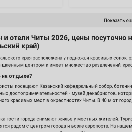
13
20
Показать е
27
 и отели Читы 2026, цены посуточно 
ьский край)
альского края расположена у подножья красивых сопок, р
4
ышленным центром и имеет множество развлечений, краси
ь на отдыхе?
11
ристы посещают Казанский кафедральный собор, ботаниче
18
ных достопримечательностей - музей декабристов, которы
ого красивых мест в окрестностях Читы. В 40 м от город
25
ка гости города снимают жилье у местных жителей. Тури
ятся радом с центром города и возле аэропорта. На наше