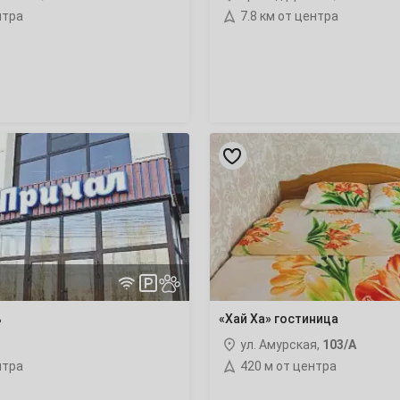
нтра
7.8 км от центра
7
14
21
«Хай
Ха»
28
гостиница
4
11
ь
«Хай Ха» гостиница
18
ул. Амурская,
103/А
нтра
420 м от центра
25