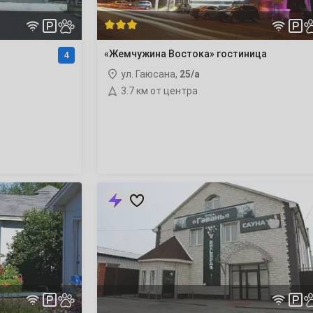
«Жемчужина Востока» гостиница
4
ул. Гаюсана,
25/а
3.7 км от центра
«Гавань»
гостиница