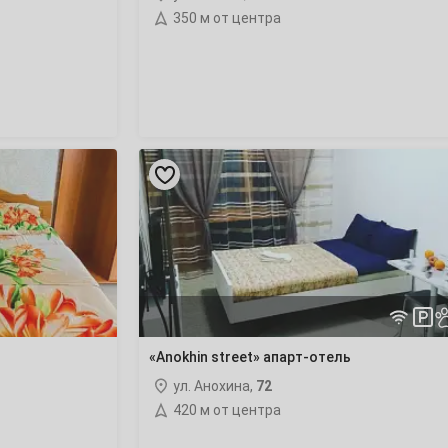
350 м от центра
«Anokhin
street»
апарт-
отель
«Anokhin street» апарт-отель
ул. Анохина,
72
420 м от центра