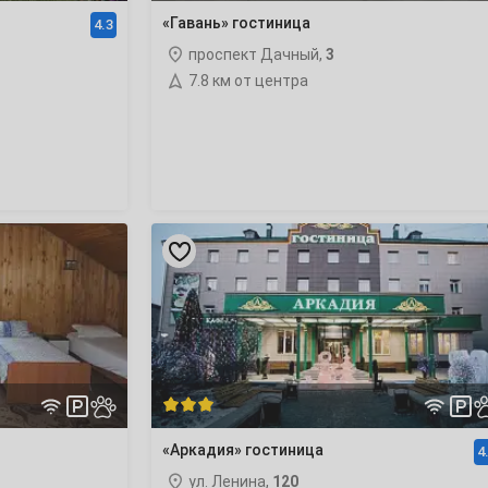
«Гавань» гостиница
4.3
проспект Дачный,
3
7.8 км от центра
«Аркадия»
гостиница
«Аркадия» гостиница
4
ул. Ленина,
120