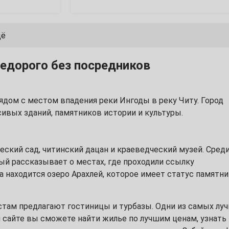
щё
недорого без посредников
ядом с местом впадения реки Ингоды в реку Читу. Город
вых зданий, памятников истории и культуры.
ский сад, читинский дацан и краеведческий музей. Сред
й рассказывает о местах, где проходили ссылку
а находится озеро Арахлей, которое имеет статус памятни
стам предлагают гостиницы и турбазы. Одни из самых лу
м сайте вы сможете найти жилье по лучшим ценам, узнать