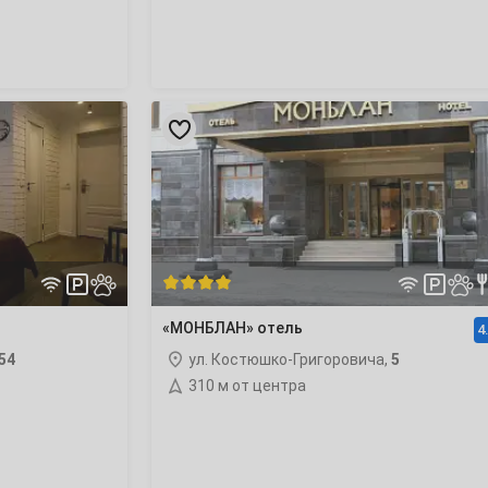
«МОНБЛАН»
отель
«МОНБЛАН» отель
4
54
ул. Костюшко-Григоровича,
5
310 м от центра