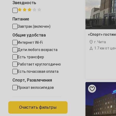
Звездность
28
29
30
январь
2028
Октябрь
Питание
1
2
3
Завтрак (включен)
«Спорт» гостин
5
6
7
8
9
10
Общие удобства
г. Чита
Интернет Wi-Fi
12
13
14
15
16
17
1.7 км от це
Дети любого возраста
Есть трансфер
19
20
21
22
23
24
Работает круглогодично
Есть почасовая оплата
26
27
28
29
30
31
Спорт, Развлечения
Ноябрь
«Чита»
Прокат велосипедов
гостиница
2
3
4
5
6
7
Очистить фильтры
9
10
11
12
13
14