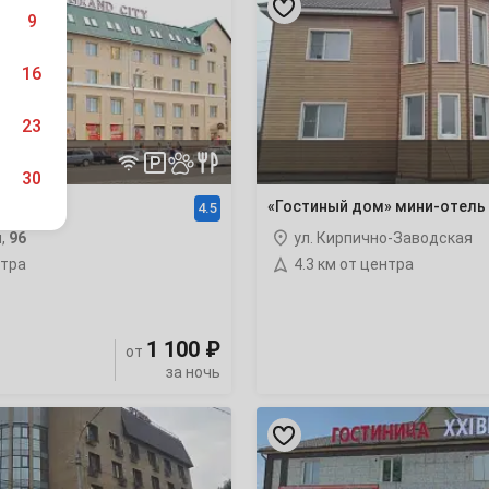
дом»
9
мини-
отель
16
23
30
остиница
«Гостиный дом» мини-отель
4.5
я,
96
ул. Кирпично-Заводская
нтра
4.3 км от центра
6
1 100 ₽
от
13
за ночь
20
«XXI
век»
отель
27