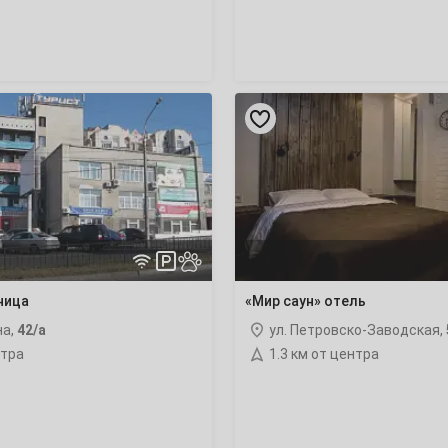
«Мир
2
саун»
отель
9
16
23
30
ница
«Мир саун» отель
на,
42/а
ул. Петровско-Заводская,
нтра
1.3 км от центра
6