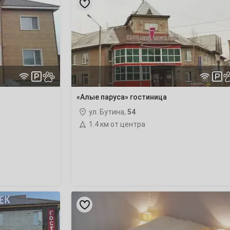
паруса»
гостиница
«Алые паруса» гостиница
ул. Бутина,
54
1.4 км от центра
«Аврора»
гостиница