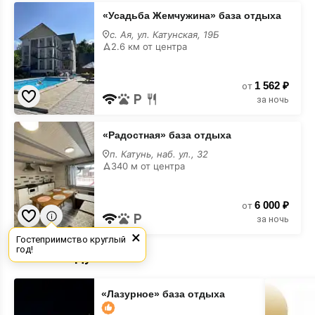
«Усадьба
«Усадьба Жемчужина» база отдыха
Жемчужина»
база
с. Ая, ул. Катунская, 19Б
отдыха
2.6 км от центра
1 562 ₽
от
за ночь
«Радостная»
«Радостная» база отдыха
база
отдыха
п. Катунь, наб. ул., 32
340 м от центра
6 000 ₽
от
за ночь
×
Гостеприимство круглый
год!
Рекомендуемые
«Лазурное»
Место
«Лазурное» база отдыха
база
для
отдыха
вашего