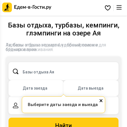
Главная
страница
Избранное
Едем-
в-
Гости.ру
Базы отдыха, турбазы, кемпинги,
глэмпинги на озере Ая
Турбазы и базы отдыха Ая - бронирование для
Ая, базы отдыха на карте, удобный поиск и
отдыха и проживания.
бронирование.
Базы отдыха Ая
Дата заезда
Дата выезда
×
Выберите даты заезда и выезда
2 взрослых,
0 детей
Найти