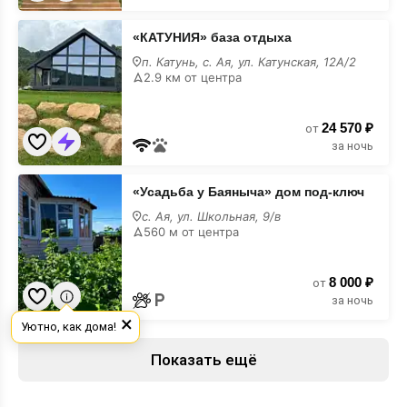
«КАТУНИЯ»
«КАТУНИЯ» база отдыха
база
отдыха
п. Катунь, с. Ая, ул. Катунская, 12А/2
2.9 км от центра
24 570 ₽
от
за ночь
«Усадьба
«Усадьба у Баяныча» дом под-ключ
у
Баяныча»
с. Ая, ул. Школьная, 9/в
дом
560 м от центра
под-
ключ
8 000 ₽
от
за ночь
×
Уютно, как дома!
Показать ещё