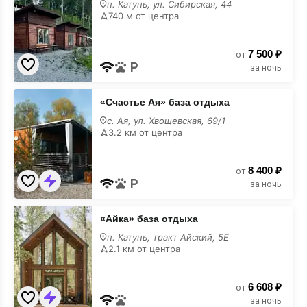
п. Катунь, ул. Сибирская, 44
отдыха
740 м от центра
7 500 ₽
от
за ночь
«Счастье
«Счастье Ая» база отдыха
Ая»
база
с. Ая, ул. Хвощевская, 69/1
отдыха
3.2 км от центра
8 400 ₽
от
за ночь
«Айка»
«Айка» база отдыха
база
отдыха
п. Катунь, тракт Айский, 5Е
2.1 км от центра
6 608 ₽
от
за ночь