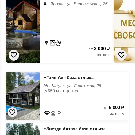
баннера
г. Яровое, ул. Барнаульская, 25
3 000 ₽
от
за ночь
«Грин-
«Грин-Ая» база отдыха
Ая»
база
п. Катунь, ул. Советская, 28
отдыха
650 м от центра
5 000 ₽
от
за ночь
«Звезда
«Звезда Алтая» база отдыха
Алтая»
база