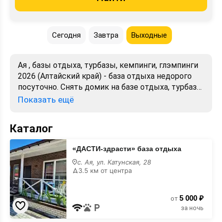
Сегодня
Завтра
Выходные
Ая , базы отдыха, турбазы, кемпинги, глэмпинги
2026 (Алтайский край) - база отдыха недорого
посуточно. Снять домик на базе отдыха, турбазе.
Лучшие цены, отзывы, фото, карта.
Показать ещё
Официальный сайт. Забронировать без
посредников.
Каталог
«ДАСТИ-
«ДАСТИ-здрасти» база отдыха
здрасти»
база
с. Ая, ул. Катунская, 28
отдыха
3.5 км от центра
5 000 ₽
от
за ночь