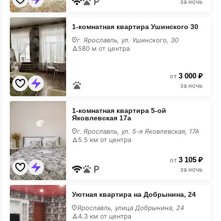
за ночь
1-
1-комнатная квартира Ушинского 30
комнатная
квартира
г. Ярославль, ул. Ушинского, 30
Ушинского
580 м от центра
30
3 000 ₽
от
за ночь
1-
1-комнатная квартира 5-ой
комнатная
Яковлевская 17а
квартира
5-
г. Ярославль, ул. 5-я Яковлевская, 17А
ой
5.5 км от центра
Яковлевская
17а
3 105 ₽
от
за ночь
Уютная
Уютная квартира на Добрынина, 24
квартира
на
Ярославль, улица Добрынина, 24
Добрынина,
4.3 км от центра
24