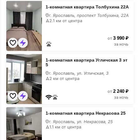
1-
1-комнатная квартира Толбухина 22А
комнатная
квартира
г. Ярославль, проспект Толбухина, 22А
Толбухина
2.1 км от центра
22А
3 990 ₽
от
за ночь
1-
1-комнатная квартира Угличская 3 эт
комнатная
5
квартира
Угличская
г. Ярославль, ул. Угличская, 3
3
2 км от центра
эт
5
2 240 ₽
от
за ночь
1-
1-комнатная квартира Некрасова 25
комнатная
квартира
г. Ярославль, ул. Некрасова, 25
Некрасова
1.1 км от центра
25