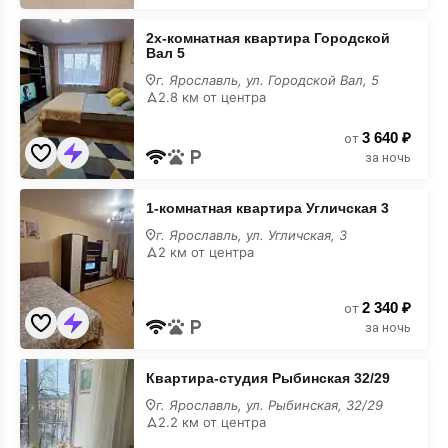
2х-
2х-кoмнaтная квартира Городской
кoмнaтная
Вал 5
квартира
Городской
г. Ярославль, ул. Городской Вал, 5
Вал
2.8 км от центра
5
3 640 ₽
от
за ночь
1-
1-комнатная квартира Угличская 3
комнатная
квартира
г. Ярославль, ул. Угличская, 3
Угличская
2 км от центра
3
2 340 ₽
от
за ночь
Квартира-
Квартира-студия Рыбинская 32/29
студия
Рыбинская
г. Ярославль, ул. Рыбинская, 32/29
32/29
2.2 км от центра