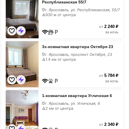
Республиканская 55/7
квартира
Республиканская
г. Ярославль, ул. Республиканская, 55/7
55/7
930 м от центра
2 240 ₽
от
за ночь
3х-
3х-кoмнaтная квартира Октября 23
кoмнaтная
квартира
г. Ярославль, проспект Октября, 23
Октября
1.4 км от центра
23
5 784 ₽
от
за ночь
1-
1-комнатная квартира Угличская 6
комнатная
квартира
г. Ярославль, ул. Угличская, 6
Угличская
2 км от центра
6
2 340 ₽
от