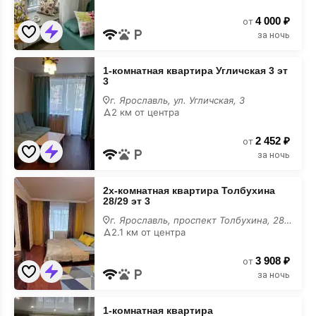
4 000 ₽
от
за ночь
1-
1-комнатная квартира Угличская 3 эт
комнатная
3
квартира
Угличская
г. Ярославль, ул. Угличская, 3
3
2 км от центра
эт
3
2 452 ₽
от
за ночь
2х-
2х-кoмнaтная квартира Толбухина
кoмнaтная
28/29 эт 3
квартира
Толбухина
г. Ярославль, проспект Толбухина, 28/29
28/29
2.1 км от центра
эт
3
3 908 ₽
от
за ночь
1-
1-комнатная квартира
комнатная