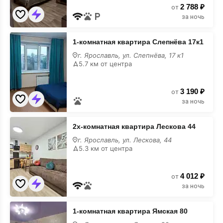
2 788 ₽
от
за ночь
1-
1-комнатная квартира Слепнёва 17к1
комнатная
квартира
г. Ярославль, ул. Слепнёва, 17 к1
Слепнёва
5.7 км от центра
17к1
3 190 ₽
от
за ночь
2х-
2х-комнатная квартира Лескова 44
комнатная
квартира
г. Ярославль, ул. Лескова, 44
Лескова
5.3 км от центра
44
4 012 ₽
от
за ночь
1-
1-комнатная квартира Ямская 80
комнатная
квартира