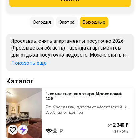
Сегодня
Завтра
Выходные
Ярославль, снять апартаменты посуточно 2026
(Ярославская область) - аренда апартаментов
для отдыха посуточно недорого. Можно снять на
сутки. Лучшие цены, отзывы, фото, карта.
Показать ещё
Бронирование от хозяев и собственников без
посредников.
Каталог
1-
1-комнатная квартира Московский
комнатная
159
квартира
Московский
г. Ярославль, проспект Московский, 159
159
5.5 км от центра
2 340 ₽
от
за ночь