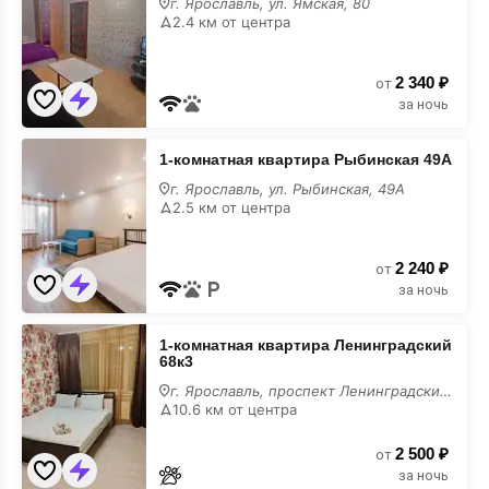
г. Ярославль, ул. Ямская, 80
Ямская
2.4 км от центра
80
2 340 ₽
от
за ночь
1-
1-комнатная квартира Рыбинская 49А
комнатная
квартира
г. Ярославль, ул. Рыбинская, 49А
Рыбинская
2.5 км от центра
49А
2 240 ₽
от
за ночь
1-
1-комнатная квартира Ленинградский
комнатная
68к3
квартира
Ленинградский
г. Ярославль, проспект Ленинградский, 68 к3
68к3
10.6 км от центра
2 500 ₽
от
за ночь