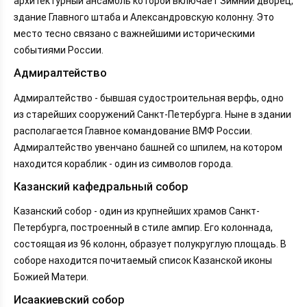
архитектурный ансамбль которой включает Зимний дворец,
здание Главного штаба и Александровскую колонну. Это
место тесно связано с важнейшими историческими
событиями России.
Адмиралтейство
Адмиралтейство - бывшая судостроительная верфь, одно
из старейших сооружений Санкт-Петербурга. Ныне в здании
располагается Главное командование ВМФ России.
Адмиралтейство увенчано башней со шпилем, на котором
находится кораблик - один из символов города.
Казанский кафедральный собор
Казанский собор - один из крупнейших храмов Санкт-
Петербурга, построенный в стиле ампир. Его колоннада,
состоящая из 96 колонн, образует полукруглую площадь. В
соборе находится почитаемый список Казанской иконы
Божией Матери.
Исаакиевский собор