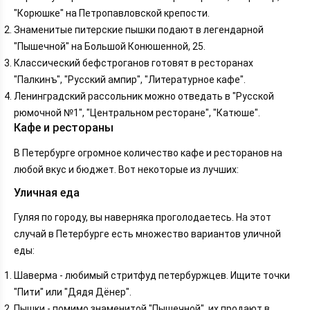
"Корюшке" на Петропавловской крепости.
Знаменитые питерские пышки подают в легендарной
"Пышечной" на Большой Конюшенной, 25.
Классический бефстроганов готовят в ресторанах
"Палкинъ", "Русский ампир", "Литературное кафе".
Ленинградский рассольник можно отведать в "Русской
рюмочной №1", "Центральном ресторане", "Катюше".
Кафе и рестораны
В Петербурге огромное количество кафе и ресторанов на
любой вкус и бюджет. Вот некоторые из лучших:
Уличная еда
Гуляя по городу, вы наверняка проголодаетесь. На этот
случай в Петербурге есть множество вариантов уличной
еды:
Шаверма - любимый стритфуд петербуржцев. Ищите точки
"Пити" или "Дядя Дёнер".
Пышки - помимо знаменитой "Пышечной", их продают в