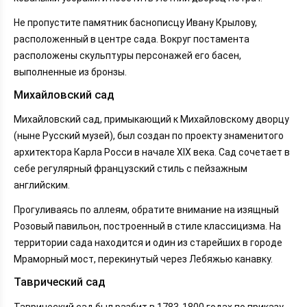
Не пропустите памятник баснописцу Ивану Крылову,
расположенный в центре сада. Вокруг постамента
расположены скульптуры персонажей его басен,
выполненные из бронзы.
Михайловский сад
Михайловский сад, примыкающий к Михайловскому дворцу
(ныне Русский музей), был создан по проекту знаменитого
архитектора Карла Росси в начале XIX века. Сад сочетает в
себе регулярный французский стиль с пейзажным
английским.
Прогуливаясь по аллеям, обратите внимание на изящный
Розовый павильон, построенный в стиле классицизма. На
территории сада находится и один из старейших в городе
Мраморный мост, перекинутый через Лебяжью канавку.
Таврический сад
Таврический сад был разбит в 1783-1800 годах по приказу