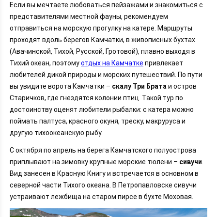
Если вы мечтаете любоваться пейзажами и знакомиться с
представителями местной фауны, рекомендуем
отправиться на морскую прогулку на катере. Маршруты
проходят вдоль берегов Камчатки, в живописных бухтах
(Авачинской, Тихой, Русской, Гротовой), плавно выходя в
Тихий океан, поэтому
отдых на Камчатке
привлекает
любителей дикой природы и морских путешествий. По пути
вы увидите ворота Камчатки –
скалу Три Брата
и остров
Старичков, где гнездятся колонии птиц. Такой тур по
достоинству оценят любители рыбалки: с катера можно
поймать палтуса, красного окуня, треску, макруруса и
другую тихоокеанскую рыбу.
С октября по апрель на берега Камчатского полуострова
приплывают на зимовку крупные морские тюлени –
сивучи
.
Вид занесен в Красную Книгу и встречается в основном в
северной части Тихого океана. В Петропавловске сивучи
устраивают лежбища на старом пирсе в бухте Моховая.