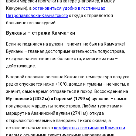
время морской прогулки на катере (например, к мысу
Кекурный), а
остановиться удобно в гостиницах
Петропавловска-Камчатского
откуда отправляется
большинство экскурсий.
Вулканы – стражи Камчатки
Если не поднялся на вулкан – значит, не был на Камчатке!
Вулканы – главная достопримечательность полуострова,
их здесь насчитывается больше ста, и многие из них –
действующие.
В первой половине осени на Камчатке температура воздуха
редко опускается ниже +10°C, дожди и туманы – не часты, а
значит, самое время отправиться в поход. Восхождения на
Мутновский (2322 м) и Горелый (1799 м) вулканы
– самые
популярные маршруты полуострова. Любим туристами и
маршрут на Авачинский вулкан (2741 м), откуда
открываются неземные панорамы Тихого океана, а
остановиться можно в
комфортных гостиницах Камчатки
рядом с основными туристическими направлениями.