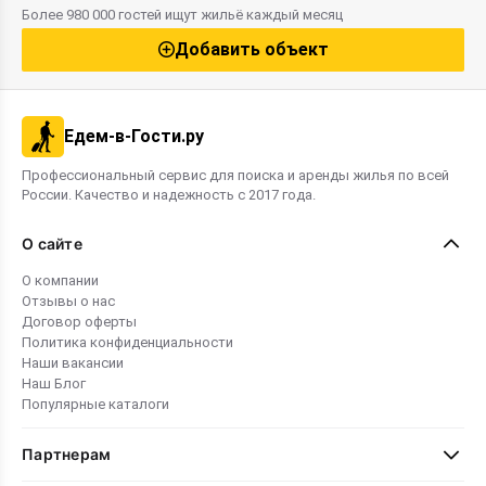
бассейн, кафе и баня. Для разных
бюджетные в
Более 980 000 гостей ищут жильё каждый месяц
бюджетов предлагаются как бюджетные
районах курор
варианты, так и элитные номера. Этот
Добавить объект
рейтинг поможет вам выбрать
оптимальное жильё для комфортного
семейного отдыха в 2026 году.
Едем-в-Гости.ру
Профессиональный сервис для поиска и аренды жилья по всей
России. Качество и надежность с 2017 года.
О сайте
О компании
Отзывы о нас
Договор оферты
Политика конфиденциальности
Наши вакансии
Наш Блог
Популярные каталоги
Партнерам