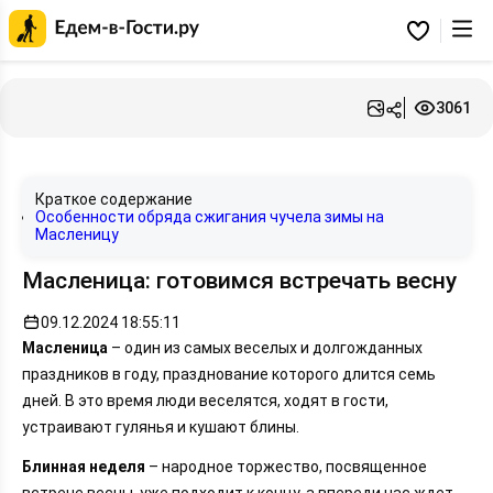
Главная
страница
Избранное
Едем-
в-
Гости.ру
3061
Краткое содержание
Особенности обряда сжигания чучела зимы на
Масленицу
Масленица: готовимся встречать весну
09.12.2024 18:55:11
Масленица
– один из самых веселых и долгожданных
праздников в году, празднование которого длится семь
дней. В это время люди веселятся, ходят в гости,
устраивают гулянья и кушают блины.
Блинная неделя
– народное торжество, посвященное