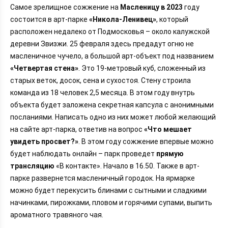
Самое зрелищное сожжение на
Масленицу в 2023
году
состоится в арт-парке
«Никола-Ленивец»
, который
расположен недалеко от Подмосковья – около калужской
деревни Звизжи. 25 февраля здесь предадут огню не
масленичное чучело, а большой арт-объект под названием
«Четвертая стена»
. Это 19-метровый куб, сложенный из
старых веток, досок, сена и сухостоя. Стену строила
команда из 18 человек 2,5 месяца. В этом году внутрь
объекта будет заложена секретная капсула с анонимными
посланиями. Написать одно из них может любой желающий
на сайте арт-парка, ответив на вопрос
«Что мешает
увидеть просвет?»
. В этом году сожжение впервые можно
будет наблюдать онлайн – парк проведет
прямую
трансляцию
«В контакте». Начало в 16.50. Также в арт-
парке развернется масленичный городок. На ярмарке
можно будет перекусить блинами с сытными и сладкими
начинками, пирожками, пловом и горячими супами, выпить
ароматного травяного чая.