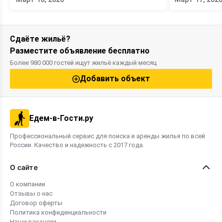
кухней для приготовления детского
Проживание в
питания, бассейном для малышей,
выгодно для с
закрытой территорией с охраной и
планирует от
удобным расположением рядом с
Выбрав гостев
песчаными пляжами. В семейных гостевых
не только сэ
Сдаёте жильё?
домах часто есть разнообразные
и сможете са
Разместите объявление бесплатно
дополнительные услуги, такие как
питание. Дав
бассейн, кафе и баня. Для разных
бюджетные в
Более 980 000 гостей ищут жильё каждый месяц
бюджетов предлагаются как бюджетные
районах курор
варианты, так и элитные номера. Этот
Добавить объект
рейтинг поможет вам выбрать
оптимальное жильё для комфортного
семейного отдыха в 2026 году.
Едем-в-Гости.ру
Профессиональный сервис для поиска и аренды жилья по всей
России. Качество и надежность с 2017 года.
О сайте
О компании
Отзывы о нас
Договор оферты
Политика конфиденциальности
Наши вакансии