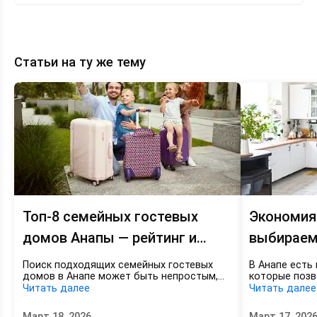
Статьи на ту же тему
Топ-8
Экономия
семейных
на
гостевых
отдыхе
домов
—
Анапы
выбираем
—
гостевой
рейтинг
дом
и
в
цены
Анапе
KOD_GOD
с
кухней
Топ-8 семейных гостевых
Экономия
домов Анапы — рейтинг и
выбираем
цены KOD_GOD
Анапе с к
Поиск подходящих семейных гостевых
В Анапе есть 
домов в Анапе может быть непростым,
которые позв
особенно если вы планируете отдых с
питании до 5
Читать далее
Читать далее
детьми. Важно найти не просто комнаты,
представлено
а дома с полным набором удобств:
начиная от 30
Март 18, 2026
Март 17, 202