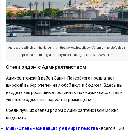
Автор: drozdinvladimir, Источник: https://www.freepik.com/premium-photo/golden-
spire-main-building-admiralty-st-petersburg-russia_30428497.htm
Отели рядом с Адмиралтейством
Адмиралтейский район Санкт-Петербурга предлагает
широкий выбор отелей на любой вкус и бюджет. Здесь вы
найдете как роскошные гостиницы премиум-класса, так и
уютные бюджетные варианты размещения.
Среди лучших отелей рядом с Адмиралтейством можно
выделить:
Мини-Отель Резиденция у Адмиралтейства
- всего в 130