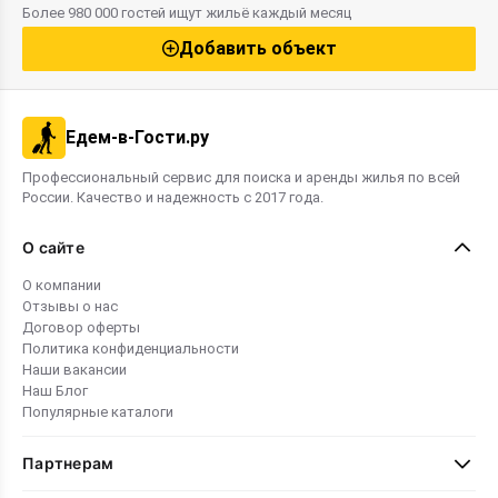
бассейн, кафе и баня. Для разных
бюджетные в
Более 980 000 гостей ищут жильё каждый месяц
бюджетов предлагаются как бюджетные
районах курор
варианты, так и элитные номера. Этот
Добавить объект
рейтинг поможет вам выбрать
оптимальное жильё для комфортного
семейного отдыха в 2026 году.
Едем-в-Гости.ру
Профессиональный сервис для поиска и аренды жилья по всей
России. Качество и надежность с 2017 года.
О сайте
О компании
Отзывы о нас
Договор оферты
Политика конфиденциальности
Наши вакансии
Наш Блог
Популярные каталоги
Партнерам