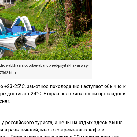
thos-abkhazia-october-abandoned-psyrtskha-railway-
67562.htm
е +23-25°C, заметное похолодание наступает обычно к
ре достигает 24°C. Вторая половина осени прохладней:
снег.
 у российского туриста, и цены на отдых здесь выше,
ия и развлечений, много современных кафе и