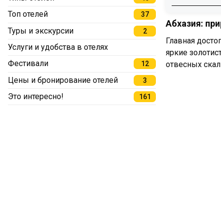
Топ отелей
37
Абхазия:
Абхазия: при
Туры и экскурсии
Куда пое
2
Главная досто
Чем заня
Услуги и удобства в отелях
яркие золотис
Как добр
Фестивали
отвесных скал
12
Цены и бронирование отелей
3
Это интересно!
161