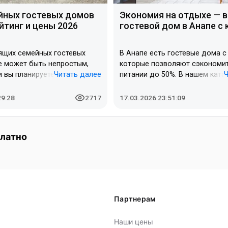
йных гостевых домов
Экономия на отдыхе — 
йтинг и цены 2026
гостевой дом в Анапе с 
ящих семейных гостевых
В Анапе есть гостевые дома с 
е может быть непростым,
которые позволяют сэкономит
 вы планируете отдых с
Читать далее
питании до 50%. В нашем ката
 найти не просто комнаты, а
представлено 33 варианта так
м набором удобств: кухней
начиная от 300 рублей за чело
29:28
2717
17.03.2026 23:51:09
ения детского питания,
Проживание в таких домах ос
я малышей, закрытой
выгодно для семей с детьми и 
 охраной и удобным
планирует отдыхать от 10 до 3
платно
м рядом с песчаными
Выбрав гостевой дом с кухней
емейных гостевых домах
не только сэкономите на прож
азнообразные
сможете сами планировать сво
е услуги, такие как
Давайте рассмотрим лучшие 
 и баня. Для разных
варианты жилья в разных райо
длагаются как бюджетные
Партнерам
 и элитные номера. Этот
жет вам выбрать
Наши цены
жильё для комфортного