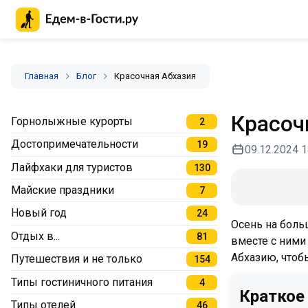
Главная страница Едем-в-Гости.ру
Главная
Блог
Красочная Абхазия
Красоч
Горнолыжные курорты
2
Достопримечательности
19
09.12.2024 1
Лайфхаки для туристов
130
Майские праздники
7
Новый год
24
Осень на боль
Отдых в...
81
вместе с ними
Абхазию, чтоб
Путешествия и не только
154
Типы гостиничного питания
4
Краткое
Типы отелей
46