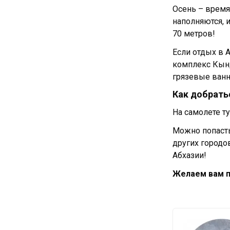
Осень – время
наполняются, 
70 метров!
Если отдых в 
комплекс Кынд
грязевые ванн
Как добрать
На самолете т
Можно попасть
других городов
Абхазии!
Желаем вам п