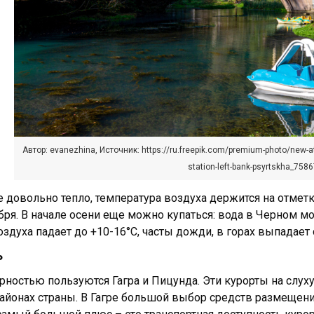
Автор: evanezhina, Источник: https://ru.freepik.com/premium-photo/new-a
station-left-bank-psyrtskha_758
е довольно тепло, температура воздуха держится на отметк
бря. В начале осени еще можно купаться: вода в Черном мо
здуха падает до +10-16°C, часты дожди, в горах выпадает 
ь
рностью пользуются Гагра и Пицунда. Эти курорты на слуху
районах страны. В Гагре большой выбор средств размещен