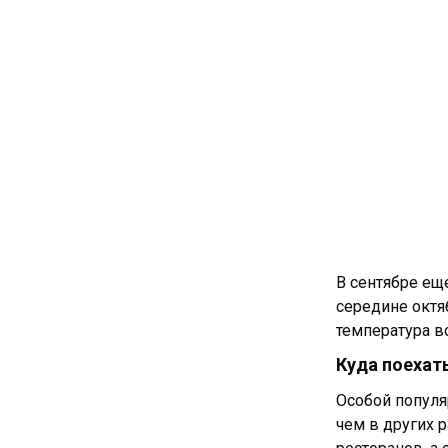
В сентябре ещ
середине октя
температура во
Куда поехат
Особой популя
чем в других 