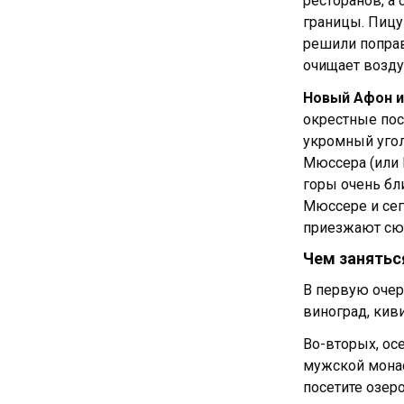
ресторанов, а
границы. Пицу
решили поправ
очищает возду
Новый Афон и
окрестные пос
укромный угол
Мюссера (или 
горы очень бл
Мюссере и сег
приезжают сюд
Чем занятьс
В первую очер
виноград, киви
Во-вторых, ос
мужской монас
посетите озер