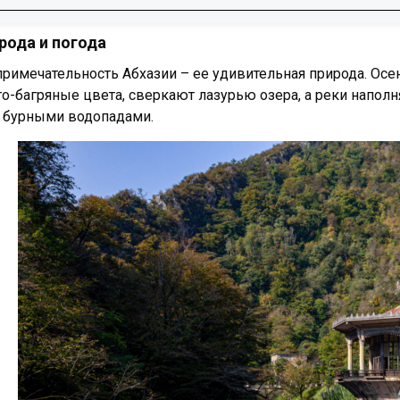
 природа и погода
рода и погода
хать
примечательность Абхазии – ее удивительная природа. Ос
ться и что посмотреть
то-багряные цвета, сверкают лазурью озера, а реки напо
аться
 бурными водопадами.