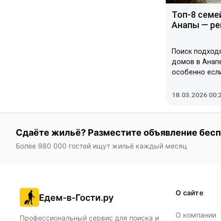
Топ-8 семе
Анапы — ре
Поиск подход
домов в Анап
особенно если
детьми. Важно
дома с полны
18.03.2026 00:
для приготовл
бассейном дл
территорией с
Сдаёте жильё? Разместите объявление бес
расположение
пляжами. В с
Более 980 000 гостей ищут жильё каждый месяц
часто есть р
дополнительны
бассейн, кафе
бюджетов пре
О сайте
Едем-в-Гости.ру
варианты, так
рейтинг помо
О компании
оптимальное 
Профессиональный сервис для поиска и