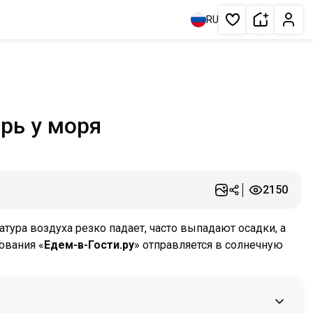
Сдать жи
Личн
RU
Избранное
рь у моря
2150
атура воздуха резко падает, часто выпадают осадки, а
ования «
Едем-в-Гости.ру
» отправляется в солнечную