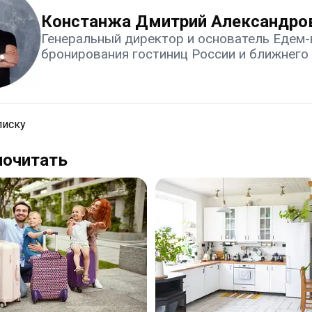
Констанжа Дмитрий Александро
Генеральный директор и основатель Едем-в
бронирования гостиниц России и ближнего
писку
почитать
Экономия
на
отдыхе
—
выбираем
гостевой
дом
в
Анапе
с
кухней