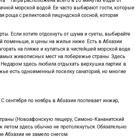
та – Гагра расположена всего в 20 минутах езды от
чной морской водой. Ее часто выбирают гости, которые
я роща с реликтовой пицундской сосной, которая
ы. Если хотите отдохнуть от шума и суеты, выбирайте
ей поменьше, и цены на жилье ниже. Есть в Абхазии
горать на пляже и купаться в чистейшей морской воде.
 самых живописных мест на побережье страны. Здесь
. Недаром здесь любила отдыхать верхушка партии: в
жье есть одноименный поселку санаторий, но многие
С сентября по ноябрь в Абхазии поспевает инжир,
страны (Новоафонскую пещеру, Симоно-Кананитский
к летом здесь обычно не протолкнуться. Обязательно
е Абхазии не замело снегом.