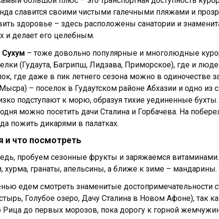
 самый большой плюс – это транспортная доступность курор
нда славится своими чистыми галечными пляжами и прозра
ить здоровье – здесь расположены санатории и знаменита
х и делает его целебным.
 Сухум
– тоже довольно популярные и многолюдные курорт
елки (Гудаута, Багрипш, Лидзава, Приморское), где и люд
ок, где даже в пик летнего сезона можно в одиночестве за
Мысра) – поселок в Гудаутском районе Абхазии и одно из
изко подступают к морю, образуя тихие уединенные бухты
одня можно посетить дачи Сталина и Горбачева. На побере
а пожить дикарями в палатках.
я и что посмотреть
едь, пробуем сезонные фрукты и заряжаемся витаминами. 
, хурма, гранаты, апельсины, а ближе к зиме – мандарины.
енью едем смотреть знаменитые достопримечательности 
тырь, Голубое озеро, Дачу Сталина в Новом Афоне), так ка
о Рица до первых морозов, пока дорогу к горной жемчужин