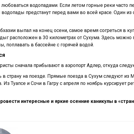
 любоваться водопадами. Если летом горные реки часто п
и водопады предстанут перед вами во всей красе. Один и
Абхазии выпал на конец осени, самое время согреться в к
ыг расположен в 30 километрах от Сухума. Здесь можно 
ы, поплавать в бассейне с горячей водой.
ся
уристы сначала прибывают в аэропорт Адлер, откуда следую
 в страну на поезде. Прямые поезда в Сухум следуют из М
. Из Туапсе и Сочи в Гагру с апреля по ноябрь курсирует ре
ровести интересные и яркие осенние каникулы в «стран