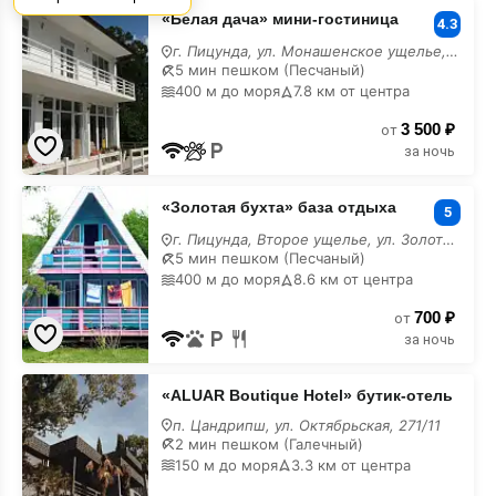
«Белая
«Белая дача» мини-гостиница
дача»
4.3
мини-
г. Пицунда, ул. Монашенское ущелье, 12/а
гостиница
5 мин пешком (Песчаный)
с
400 м до моря
7.8 км от центра
лечением
3 500 ₽
от
за ночь
«Золотая
«Золотая бухта» база отдыха
бухта»
5
база
г. Пицунда, Второе ущелье, ул. Золотая бухта
отдыха
5 мин пешком (Песчаный)
с
400 м до моря
8.6 км от центра
лечением
700 ₽
от
за ночь
«ALUAR
«ALUAR Boutique Hotel» бутик-отель
Boutique
Hotel»
п. Цандрипш, ул. Октябрьская, 271/11
бутик-
2 мин пешком (Галечный)
отель
150 м до моря
3.3 км от центра
с
лечением