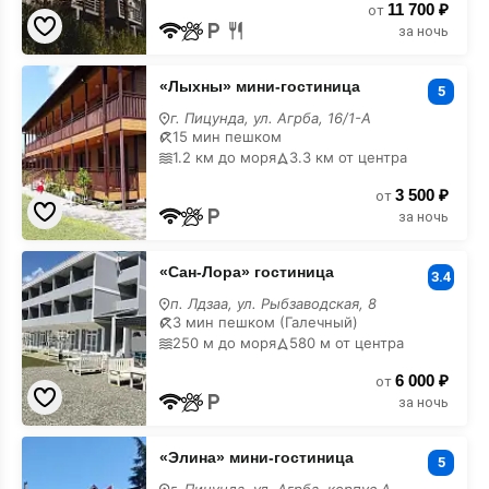
11 700 ₽
от
за ночь
«Лыхны»
«Лыхны» мини-гостиница
мини-
5
гостиница
г. Пицунда, ул. Агрба, 16/1-А
с
15 мин пешком
лечением
1.2 км до моря
3.3 км от центра
3 500 ₽
от
за ночь
«Сан-
«Сан-Лора» гостиница
Лора»
3.4
гостиница
п. Лдзаа, ул. Рыбзаводская, 8
с
3 мин пешком (Галечный)
лечением
250 м до моря
580 м от центра
6 000 ₽
от
за ночь
«Элина»
«Элина» мини-гостиница
мини-
5
гостиница