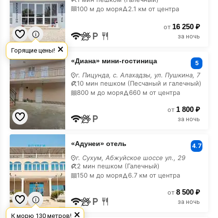
с
100 м до моря
2.1 км от центра
лечением
16 250 ₽
от
за ночь
×
Горящие цены!
«Диана»
«Диана» мини-гостиница
мини-
5
гостиница
г. Пицунда, с. Алахадзы, ул. Пушкина, 7
с
10 мин пешком (Песчаный и галечный)
лечением
800 м до моря
660 м от центра
1 800 ₽
от
за ночь
«Адунеи»
«Адунеи» отель
отель
4.7
с
г. Сухум, Абжуйское шоссе ул., 29
лечением
2 мин пешком (Галечный)
150 м до моря
6.7 км от центра
8 500 ₽
от
за ночь
×
К морю 130 метров!