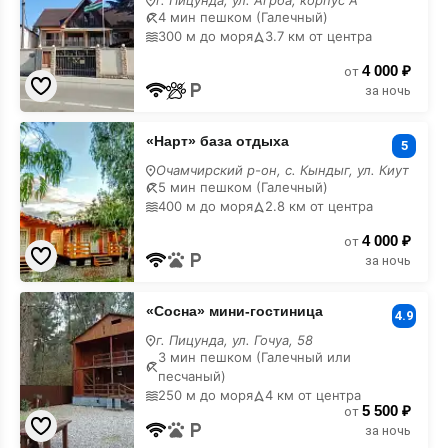
г. Пицунда, ул. Агрба, корпус А
с
4 мин пешком (Галечный)
лечением
300 м до моря
3.7 км от центра
4 000 ₽
от
за ночь
«Нарт»
«Нарт» база отдыха
база
5
отдыха
Очамчирский р-он, с. Кындыг, ул. Киут
с
5 мин пешком (Галечный)
лечением
400 м до моря
2.8 км от центра
4 000 ₽
от
за ночь
«Сосна»
«Сосна» мини-гостиница
мини-
4.9
гостиница
г. Пицунда, ул. Гочуа, 58
с
3 мин пешком (Галечный или
лечением
песчаный)
250 м до моря
4 км от центра
5 500 ₽
от
за ночь