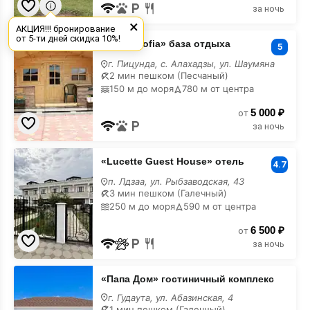
за ночь
×
АКЦИЯ!!! бронирование
«Santa
от 5-ти дней скидка 10%!
«Santa Sofia» база отдыха
Sofia»
5
база
г. Пицунда, с. Алахадзы, ул. Шаумяна
отдыха
2 мин пешком (Песчаный)
с
150 м до моря
780 м от центра
лечением
5 000 ₽
от
за ночь
«Lucette
«Lucette Guest House» отель
Guest
4.7
House»
п. Лдзаа, ул. Рыбзаводская, 43
отель
3 мин пешком (Галечный)
с
250 м до моря
590 м от центра
лечением
6 500 ₽
от
за ночь
«Папа
«Папа Дом» гостиничный комплекс
Дом»
гостиничный
г. Гудаута, ул. Абазинская, 4
комплекс
1 мин пешком (Галечный)