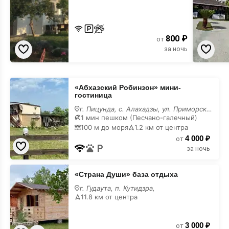
800 ₽
от
за ночь
«Абхазский
«Абхазский Робинзон» мини-
Робинзон»
гостиница
мини-
гостиница
г. Пицунда, с. Алахадзы, ул. Приморская, 1/А (берег моря
с
1 мин пешком (Песчано-галечный)
лечением
100 м до моря
1.2 км от центра
4 000 ₽
от
за ночь
«Страна
«Страна Души» база отдыха
Души»
база
г. Гудаута, п. Кутидзра,
отдыха
11.8 км от центра
с
лечением
3 000 ₽
от