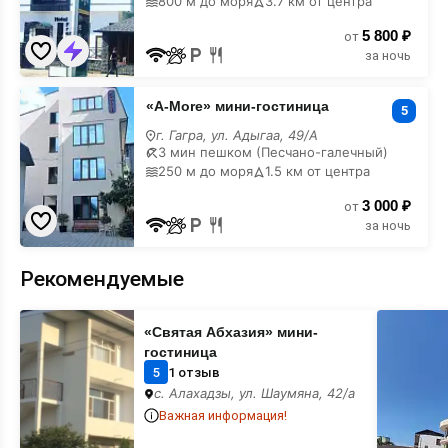
800 м до моря
3.7 км от центра
5 800 ₽
от
за ночь
«A-
«A-More» мини-гостиница
More»
5
мини-
г. Гагра, ул. Адыгаа, 49/А
гостиница
3 мин пешком (Песчано-галечный)
с
250 м до моря
1.5 км от центра
лечением
3 000 ₽
от
за ночь
Рекомендуемые
«Святая
«Данелян
«Святая Абхазия» мини-
Абхазия»
гостевой
мини-
дом
гостиница
гостиница
5
1 отзыв
с. Алахадзы, ул. Шаумяна, 42/а
Важная информация!