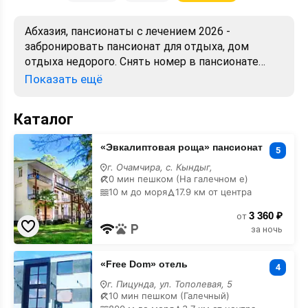
Абхазия, пансионаты с лечением 2026 -
забронировать пансионат для отдыха, дом
отдыха недорого. Снять номер в пансионате
посуточно. Лучшие цены, отзывы, фото, карта,
Показать ещё
адреса. Официальный сайт.
Каталог
«Эвкалиптовая
«Эвкалиптовая роща» пансионат
роща»
5
пансионат
г. Очамчира, с. Кындыг,
с
0 мин пешком (На галечном е)
лечением
10 м до моря
17.9 км от центра
3 360 ₽
от
за ночь
«Free
«Free Dom» отель
Dom»
4
отель
г. Пицунда, ул. Тополевая, 5
с
10 мин пешком (Галечный)
лечением