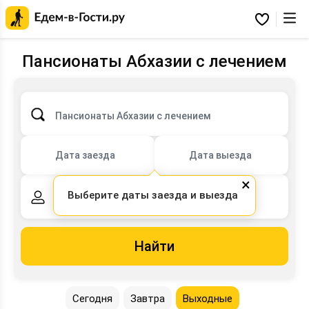
Главная
страница
Избранное
Едем-
в-
Гости.ру
Пансионаты Абхазии с лечением
Пансионаты Абхазии с лечением
Дата заезда
Дата выезда
×
Выберите даты заезда и выезда
2 взрослых,
0 детей
Найти
Сегодня
Завтра
Выходные