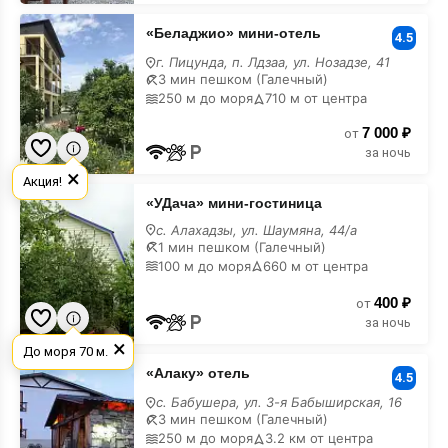
«Беладжио»
«Беладжио» мини-отель
мини-
4.5
отель
г. Пицунда, п. Лдзаа, ул. Нозадзе, 41
с
3 мин пешком (Галечный)
лечением
250 м до моря
710 м от центра
7 000 ₽
от
за ночь
×
Акция!
«УДача»
«УДача» мини-гостиница
мини-
гостиница
с. Алахадзы, ул. Шаумяна, 44/а
с
1 мин пешком (Галечный)
лечением
100 м до моря
660 м от центра
400 ₽
от
за ночь
×
До моря 70 м.
«Алаку»
«Алаку» отель
отель
4.5
с
с. Бабушера, ул. 3-я Бабыширская, 16
лечением
3 мин пешком (Галечный)
250 м до моря
3.2 км от центра