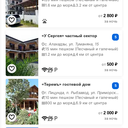
на
1.6 км до моря
3.2 км от центра
карте
2 800 ₽
от
за ночь
«У
«У Сергея» частный сектор
Сергея»
5
частный
с. Алахадзы, ул. Туманяна, 15
сектор
15 мин пешком (Песчаный и галечный)
на
1.2 км до моря
4 км от центра
карте
500 ₽
от
за ночь
«Теремъ»
«Теремъ» гостевой дом
гостевой
5
дом
г. Пицунда, п. Рыбзавод, ул. Приморская, 3/а
на
10 мин пешком (Песчаный и галечный)
карте
800 м до моря
6.9 км от центра
2 000 ₽
от
за ночь