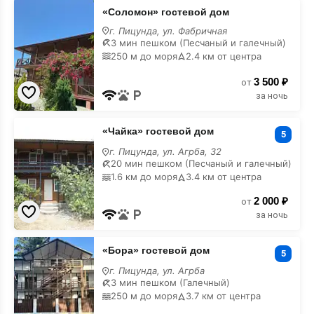
«Соломон»
«Соломон» гостевой дом
гостевой
дом
г. Пицунда, ул. Фабричная
на
3 мин пешком (Песчаный и галечный)
карте
250 м до моря
2.4 км от центра
3 500 ₽
от
за ночь
«Чайка»
«Чайка» гостевой дом
гостевой
5
дом
г. Пицунда, ул. Агрба, 32
на
20 мин пешком (Песчаный и галечный)
карте
1.6 км до моря
3.4 км от центра
2 000 ₽
от
за ночь
«Бора»
«Бора» гостевой дом
гостевой
5
дом
г. Пицунда, ул. Агрба
на
3 мин пешком (Галечный)
карте
250 м до моря
3.7 км от центра