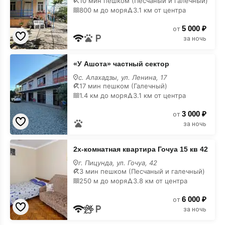
10 мин пешком (Песчаный и галечный)
4
800 м до моря
3.1 км от центра
на
карте
5 000 ₽
от
за ночь
«У
«У Ашота» частный сектор
Ашота»
частный
с. Алахадзы, ул. Ленина, 17
сектор
17 мин пешком (Галечный)
на
1.4 км до моря
3.1 км от центра
карте
3 000 ₽
от
за ночь
2х-
2х-комнатная квартира Гочуа 15 кв 42
комнатная
квартира
г. Пицунда, ул. Гочуа, 42
Гочуа
3 мин пешком (Песчаный и галечный)
15
250 м до моря
3.8 км от центра
кв
42
6 000 ₽
на
от
карте
за ночь