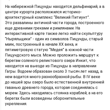
На набережной Пицунды находится дельфинарий, а в
центре курорта расположился историко-
архитектурный комплекс “Великий Питиунт”.
Это развалины античной части города, построенного
еще древними греками и римлянами. На
интерактивной карте также легко найти скульптуру
“Ныряльщики” - один из символов Пицунды, старый
маяк, построенный в начале XX века, и
пятиметровую статую “Медея” в южной части
Пицундского мыса. Можно проложить маршрут к
берегам соленого реликтового озера Инкит, что
находится на выезде из Пицунды в направлении
Гагры. Водоем образован около 3 тысяч лет назад, в
нем водится много разнообразной рыбы. В IV веке
до нашей эры озеро было естественной внутренней
гаванью древнего города, которая соединялась с
морем. Здесь находилась стоянка кораблей, а на его
берегах были возведены оборонительные
укрепления.