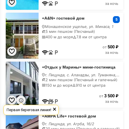
за ночь
«A&N»
«A&N» гостевой дом
гостевой
5
дом
Монашенское ущелье, ул. Минаса, 1
на
5 мин пешком (Песчаный)
карте
400 м до моря
7.8 км от центра
500 ₽
от
за ночь
«Отдых
«Отдых у Марины» мини-гостиница
у
Марины»
г. Пицунда, с. Алахадзы, ул. Туманяна, 53
мини-
2 мин пешком (Песчаный и галечный)
гостиница
150 м до моря
910 м от центра
на
карте
3 500 ₽
от
за ночь
×
Первая береговая линия!
«АМРА
«АМРА Life» гостевой дом
Life»
гостевой
г. Пицунда, ул. Агрба, 16/2
дом
20 мин пешком (Песчаный и галечный)