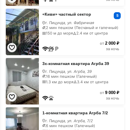
«Киви»
«Киви» частный сектор
частный
5
сектор
г. Пицунда, ул. Фабричная
на
2 мин пешком (Песчаный и галечный)
карте
150 м до моря
2.4 км от центра
2 000 ₽
от
за ночь
3х-
3х-комнатная квартира Агрба 39
комнатная
квартира
г. Пицунда, ул. Агрба, 39
Агрба
16 мин пешком (Галечный)
39
1.3 км до моря
3.4 км от центра
на
карте
9 000 ₽
от
за ночь
1-
1-комнатная квартира Агрба 7/2
комнатная
квартира
г. Пицунда, ул. Агрба, 7/2
Агрба
6 мин пешком (Галечный)
7/2