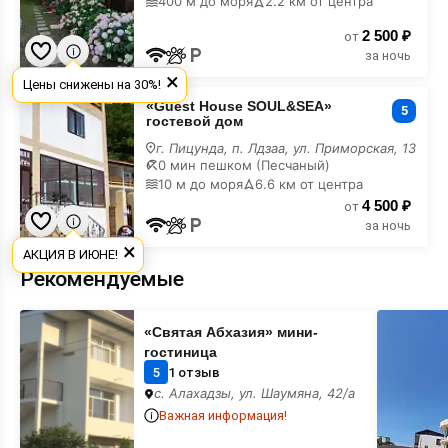
400 м до моря
2.2 км от центра
2 500 ₽
от
за ночь
×
Цены снижены на 30%!
«Guest
«Guest House SOUL&SEA»
House
5
гостевой дом
SOUL&SEA»
гостевой
г. Пицунда, п. Лдзаа, ул. Приморская, 13
дом
0 мин пешком (Песчаный)
на
10 м до моря
6.6 км от центра
карте
4 500 ₽
от
за ночь
×
АКЦИЯ В ИЮНЕ!
Рекомендуемые
«Святая
«Данелян
«Святая Абхазия» мини-
Абхазия»
гостевой
мини-
дом
гостиница
гостиница
5
1 отзыв
с. Алахадзы, ул. Шаумяна, 42/а
Важная информация!