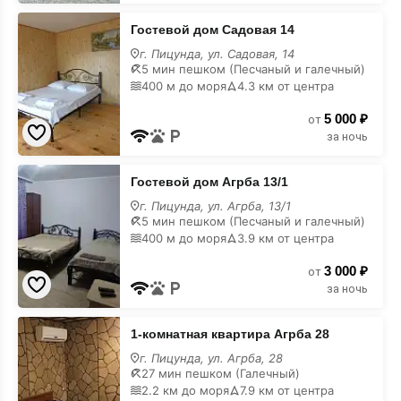
Гостевой
Гостевой дом Садовая 14
дом
Садовая
г. Пицунда, ул. Садовая, 14
14
5 мин пешком (Песчаный и галечный)
на
400 м до моря
4.3 км от центра
карте
5 000 ₽
от
за ночь
Гостевой
Гостевой дом Агрба 13/1
дом
Агрба
г. Пицунда, ул. Агрба, 13/1
13/1
5 мин пешком (Песчаный и галечный)
на
400 м до моря
3.9 км от центра
карте
3 000 ₽
от
за ночь
1-
1-комнатная квартира Агрба 28
комнатная
квартира
г. Пицунда, ул. Агрба, 28
Агрба
27 мин пешком (Галечный)
28
2.2 км до моря
7.9 км от центра
на