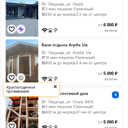
дом
г. Пицунда, ул. Гицба
на
3 мин пешком (Галечный)
карте
250 м до моря
3.2 км от центра
6 000 ₽
от
за ночь
База
База отдыха Агрба 1/в
отдыха
Агрба
г. Пицунда, ул. Агрба, 1/в
1/
10 мин пешком (Галечный)
в
800 м до моря
3.4 км от центра
на
карте
5 000 ₽
от
за ночь
×
Круглогодичное
«Дамей»
проживание!
«Дамей» гостевой дом
гостевой
5
дом
г. Пицунда, ул. Гочуа, 68/А
на
5 мин пешком (Галечный)
карте
400 м до моря
4.1 км от центра
5 000 ₽
от
за ночь