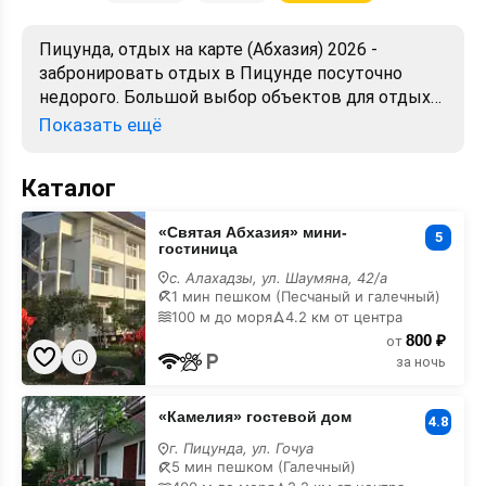
Пицунда, отдых на карте (Абхазия) 2026 -
забронировать отдых в Пицунде посуточно
недорого. Большой выбор объектов для отдыха.
Сравнивайте цены, читайте отзывы, смотрите
Показать ещё
фото, карту. Отдых без посредников,
предложения от хозяев. Официальный сайт.
Каталог
«Святая
«Святая Абхазия» мини-
Абхазия»
5
гостиница
мини-
гостиница
с. Алахадзы, ул. Шаумяна, 42/а
на
1 мин пешком (Песчаный и галечный)
карте
100 м до моря
4.2 км от центра
800 ₽
от
за ночь
«Камелия»
«Камелия» гостевой дом
гостевой
4.8
дом
г. Пицунда, ул. Гочуа
на
5 мин пешком (Галечный)
карте