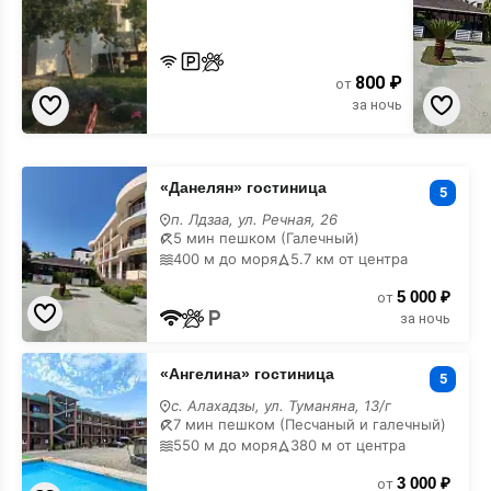
800 ₽
от
за ночь
«Данелян»
«Данелян» гостиница
гостиница
5
на
п. Лдзаа, ул. Речная, 26
карте
5 мин пешком (Галечный)
400 м до моря
5.7 км от центра
5 000 ₽
от
за ночь
«Ангелина»
«Ангелина» гостиница
гостиница
5
на
с. Алахадзы, ул. Туманяна, 13/г
карте
7 мин пешком (Песчаный и галечный)
550 м до моря
380 м от центра
3 000 ₽
от