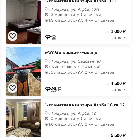
1-комнатная квартира Агрба 16/1
комнатная
квартира
г. Пицунда, ул. Агрба, 16/1
Агрба
23 мин пешком (Галечный)
16/1
1.9 км до моря
3.4 км от центра
на
карте
1 000 ₽
от
за ночь
«SOVA»
«SOVA» мини-гостиница
мини-
гостиница
г. Пицунда, ул. Садовая, 10
на
7 мин пешком (Песчаный)
карте
550 м до моря
4.2 км от центра
4 500 ₽
от
за ночь
1-
1-комнатная квартира Агрба 16 кв 12
комнатная
квартира
г. Пицунда, ул. Агрба, 12
Агрба
20 мин пешком (Галечный)
16
1.6 км до моря
3.3 км от центра
кв
12
5 500 ₽
на
от