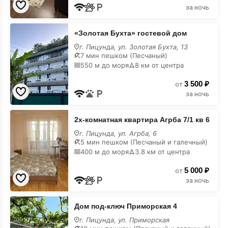
карте
за ночь
«Золотая
«Золотая Бухта» гостевой дом
Бухта»
гостевой
г. Пицунда, ул. Золотая Бухта, 13
дом
7 мин пешком (Песчаный)
на
550 м до моря
8 км от центра
карте
3 500 ₽
от
за ночь
2х-
2х-комнатная квартира Агрба 7/1 кв 6
комнатная
квартира
г. Пицунда, ул. Агрба, 6
Агрба
5 мин пешком (Песчаный и галечный)
7/1
400 м до моря
3.8 км от центра
кв
6
5 000 ₽
на
от
карте
за ночь
Дом
Дом под-ключ Приморская 4
под-
ключ
г. Пицунда, ул. Приморская
Приморская