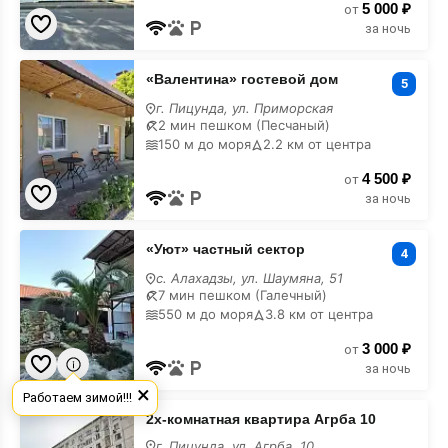
5 000 ₽
от
за ночь
«Валентина»
«Валентина» гостевой дом
гостевой
5
дом
г. Пицунда, ул. Приморская
на
2 мин пешком (Песчаный)
карте
150 м до моря
2.2 км от центра
4 500 ₽
от
за ночь
«Уют»
«Уют» частный сектор
частный
4
сектор
с. Алахадзы, ул. Шаумяна, 51
на
7 мин пешком (Галечный)
карте
550 м до моря
3.8 км от центра
3 000 ₽
от
за ночь
×
Работаем зимой!!!
2х-
2х-комнатная квартира Агрба 10
комнатная
квартира
г. Пицунда, ул. Агрба, 10