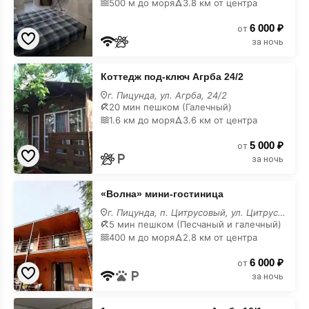
500 м до моря
3.8 км от центра
на
карте
6 000 ₽
от
за ночь
Коттедж
Коттедж под-ключ Агрба 24/2
под-
ключ
г. Пицунда, ул. Агрба, 24/2
Агрба
20 мин пешком (Галечный)
24/2
1.6 км до моря
3.6 км от центра
на
карте
5 000 ₽
от
за ночь
«Волна»
«Волна» мини-гостиница
мини-
гостиница
г. Пицунда, п. Цитрусовый, ул. Цитрусовая, 9
на
5 мин пешком (Песчаный и галечный)
карте
400 м до моря
2.8 км от центра
6 000 ₽
от
за ночь
1-