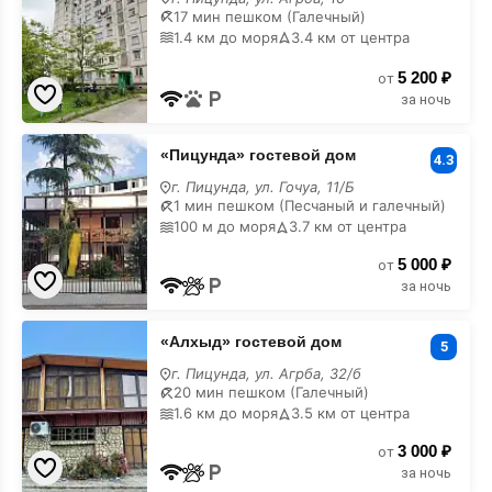
Агрба
17 мин пешком (Галечный)
10
1.4 км до моря
3.4 км от центра
на
карте
5 200 ₽
от
за ночь
«Пицунда»
«Пицунда» гостевой дом
гостевой
4.3
дом
г. Пицунда, ул. Гочуа, 11/Б
на
1 мин пешком (Песчаный и галечный)
карте
100 м до моря
3.7 км от центра
5 000 ₽
от
за ночь
«Алхыд»
«Алхыд» гостевой дом
гостевой
5
дом
г. Пицунда, ул. Агрба, 32/б
на
20 мин пешком (Галечный)
карте
1.6 км до моря
3.5 км от центра
3 000 ₽
от
за ночь