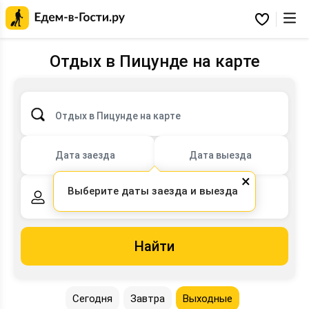
Главная
страница
Избранное
Едем-
в-
Гости.ру
Отдых в Пицунде на карте
Отдых в Пицунде на карте
Дата заезда
Дата выезда
×
Выберите даты заезда и выезда
2 взрослых,
0 детей
Найти
Сегодня
Завтра
Выходные