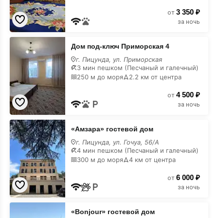
карте
3 350 ₽
от
за ночь
Дом
Дом под-ключ Приморская 4
под-
ключ
г. Пицунда, ул. Приморская
Приморская
3 мин пешком (Песчаный и галечный)
4
250 м до моря
2.2 км от центра
на
карте
4 500 ₽
от
за ночь
«Амзара»
«Амзара» гостевой дом
гостевой
дом
г. Пицунда, ул. Гочуа, 56/А
на
4 мин пешком (Песчаный и галечный)
карте
300 м до моря
4 км от центра
6 000 ₽
от
за ночь
«Bonjour»
«Bonjour» гостевой дом
гостевой