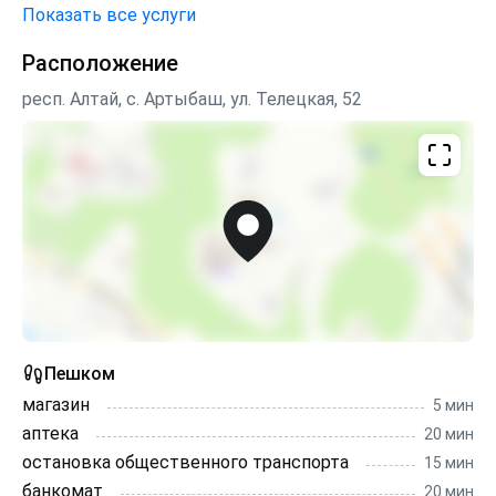
Показать все услуги
водопады. Группам туристов сразу предлагаем
комплекс услуг: проживание + питание + катерные
Расположение
экскурсии.
респ. Алтай, с. Артыбаш, ул. Телецкая, 52
Пешком
магазин
5 мин
аптека
20 мин
остановка общественного транспорта
15 мин
банкомат
20 мин