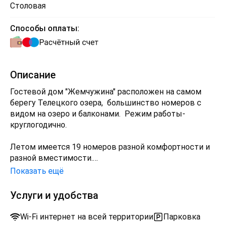
Столовая
Способы оплаты:
Описание
Гостевой дом "Жемчужина" расположен на самом
берегу Телецкого озера, большинство номеров с
видом на озеро и балконами. Режим работы-
круглогодично.
Летом имеется 19 номеров разной комфортности и
разной вместимости.
Зимой имеется 13 номеров ( с отоплением).
Показать ещё
Жемчужина предлагает комплекс услуг -
Услуги и удобства
проживание, питание, баня, автопарковка, беседки
с мангальными зонами. Имеется целый флот своих
Wi-Fi интернет на всей территории
Парковка
катеров для экскурсий по Телецкому озеру на