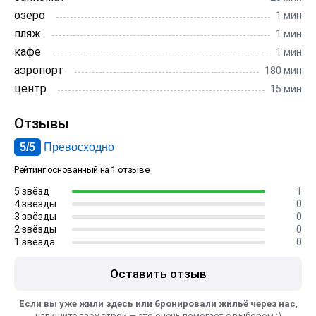
озеро
1 мин
пляж
1 мин
кафе
1 мин
аэропорт
180 мин
центр
15 мин
Отзывы
5/5
Превосходно
Рейтинг основанный на 1 отзыве
5 звёзд
1
4 звёзды
0
3 звёзды
0
2 звёзды
0
1 звезда
0
Оставить отзыв
Если вы уже жили здесь или бронировали жильё через нас
,
напишите пару строк — это очень помогает с выбором :)