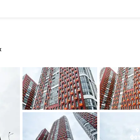
х
9
фо