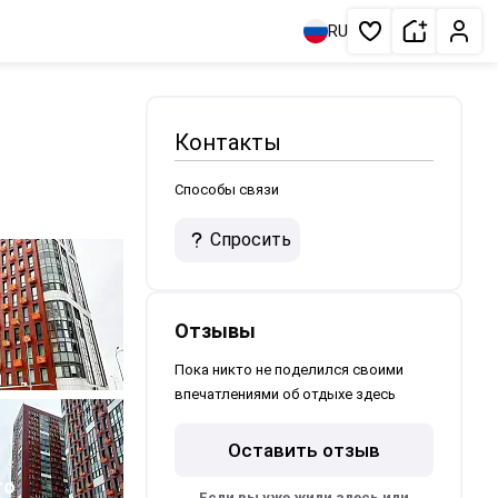
Сдать жи
Личн
RU
Избранное
Контакты
Способы связи
Спросить
Отзывы
Пока никто не поделился своими
впечатлениями об отдыхе здесь
Оставить отзыв
то
Если вы уже жили здесь или