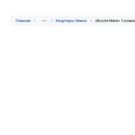
Главная
Квартиры Химок
«Возле Меги» 1-комн