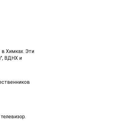
в Химках. Эти
", ВДНХ и
шественников
телевизор.