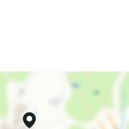
Салон красоты
Холодильник
Лифт
Отопление
Стиральная машина
Гладильные принадлежности
Аптека
Спутниковое ТВ
Прачечная
СВЧ
Номера для аллергиков
Охраняемая территория
детская анимация